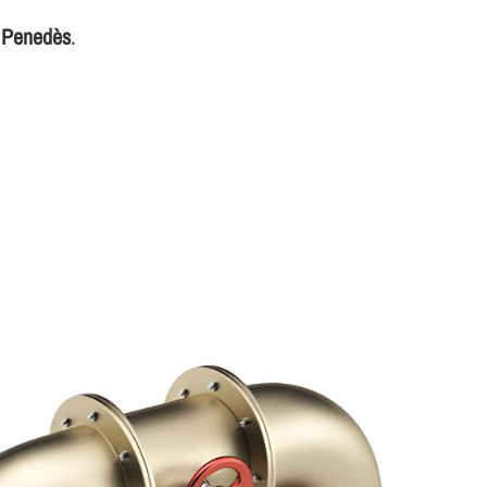
l Penedès
.