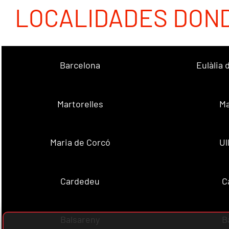
LOCALIDADES DON
Barcelona
Eulàlia
Martorelles
Ma
Maria de Corcó
Ul
Cardedeu
C
Balsareny
B