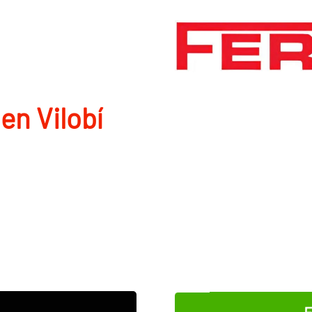
en Vilobí
E