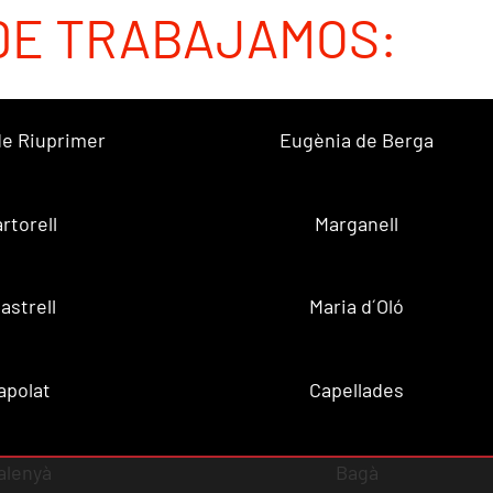
DE TRABAJAMOS:
 de Riuprimer
Eugènia de Berga
rtorell
Marganell
lastrell
Maria d´Oló
apolat
Capellades
alenyà
Bagà