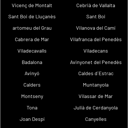
Vicenç de Montalt
Cebrià de Vallalta
Sant Boi de Lluçanès
Sant Boi
artomeu del Grau
Vilanova del Camí
Cabrera de Mar
Vilafranca del Penedès
Viladecavalls
Viladecans
Badalona
Avinyonet del Penedès
Avinyó
Caldes d´Estrac
Calders
Muntanyola
Montseny
Vilassar de Mar
Tona
Julià de Cerdanyola
Joan Despí
Canyelles