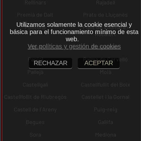
Rellinars
Rajadell
Premià de Dalt
Prats de Lluçanès
Utilizamos solamente la cookie esencial y
Pontons
Pont de Vilomara i
básica para el funcionamiento mínimo de esta
Rocafort
web.
Ver políticas y gestión de cookies
Pujalt
Puigdàlber
Papiol
Palma de Cervelló
RECHAZAR
ACEPTAR
Pallejà
Moià
Castellgalí
Castellfullit del Boix
Castellfollit de Riubregós
Castellet i la Gornal
Castell de l´Areny
Puig-reig
Begues
Gallifa
Sora
Mediona