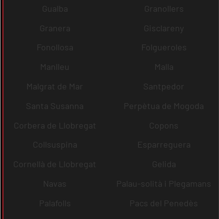
Gualba
Granollers
Granera
Gisclareny
Fonollosa
Folgueroles
Manlleu
Malla
Malgrat de Mar
Santpedor
Santa Susanna
Perpètua de Mogoda
Corbera de Llobregat
Copons
Collsuspina
Esparreguera
Cornellà de Llobregat
Gelida
Navas
Palau-solità i Plegamans
Palafolls
Pacs del Penedès