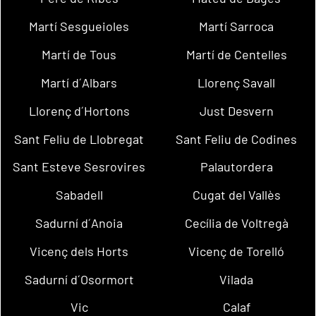
Martí Sesgueioles
Martí Sarroca
Martí de Tous
Martí de Centelles
Martí d´Albars
Llorenç Savall
Llorenç d´Hortons
Just Desvern
Sant Feliu de Llobregat
Sant Feliu de Codines
Sant Esteve Sesrovires
Palautordera
Sabadell
Cugat del Vallès
Sadurní d´Anoia
Cecília de Voltregà
Vicenç dels Horts
Vicenç de Torelló
Sadurní d´Osormort
Vilada
Vic
Calaf