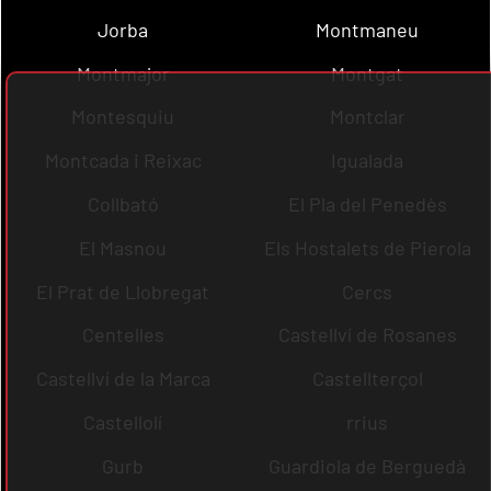
Jorba
Montmaneu
Montmajor
Montgat
Montesquiu
Montclar
Montcada i Reixac
Igualada
Collbató
El Pla del Penedès
El Masnou
Els Hostalets de Pierola
El Prat de Llobregat
Cercs
Centelles
Castellví de Rosanes
Castellví de la Marca
Castellterçol
Castellolí
rrius
Gurb
Guardiola de Berguedà