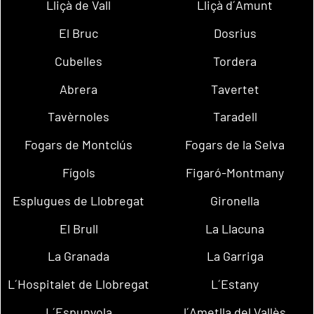
Lliçà de Vall
Lliçà d´Amunt
El Bruc
Dosrius
Cubelles
Tordera
Abrera
Tavertet
Tavèrnoles
Taradell
Fogars de Montclús
Fogars de la Selva
Fígols
Figaró-Montmany
Esplugues de Llobregat
Gironella
El Brull
La Llacuna
La Granada
La Garriga
L´Hospitalet de Llobregat
L´Estany
L´Espunyola
l´Ametlla del Vallès