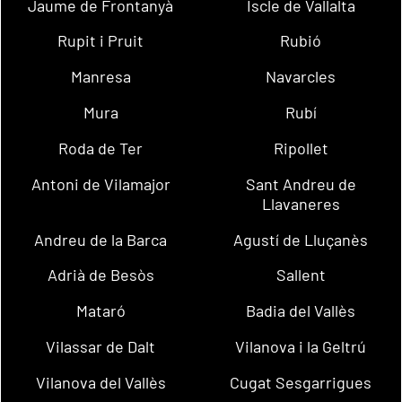
Jaume de Frontanyà
Iscle de Vallalta
Rupit i Pruit
Rubió
Manresa
Navarcles
Mura
Rubí
Roda de Ter
Ripollet
Antoni de Vilamajor
Sant Andreu de
Llavaneres
Andreu de la Barca
Agustí de Lluçanès
Adrià de Besòs
Sallent
Mataró
Badia del Vallès
Vilassar de Dalt
Vilanova i la Geltrú
Vilanova del Vallès
Cugat Sesgarrigues