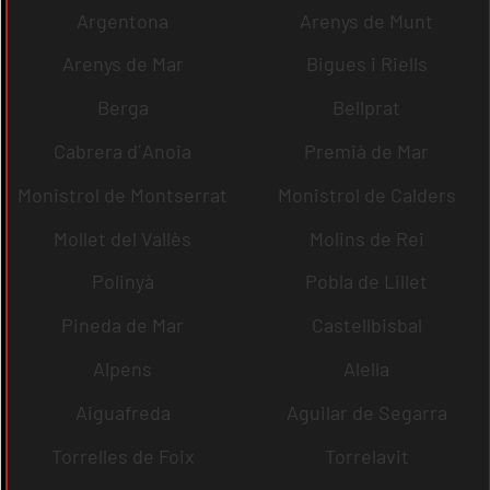
Argentona
Arenys de Munt
Arenys de Mar
Bigues i Riells
Berga
Bellprat
Cabrera d´Anoia
Premià de Mar
Monistrol de Montserrat
Monistrol de Calders
Mollet del Vallès
Molins de Rei
Polinyà
Pobla de Lillet
Pineda de Mar
Castellbisbal
Alpens
Alella
Aiguafreda
Aguilar de Segarra
Torrelles de Foix
Torrelavit