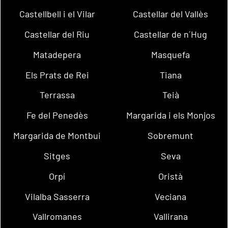
Castellbell i el Vilar
Castellar del Vallès
Castellar del Riu
Castellar de n´Hug
Matadepera
Masquefa
Els Prats de Rei
Tiana
Terrassa
Teià
Fe del Penedès
Margarida i els Monjos
Margarida de Montbui
Sobremunt
Sitges
Seva
Orpí
Oristà
Vilalba Sasserra
Veciana
Vallromanes
Vallirana