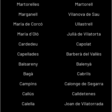
Martorelles
Martorell
Marganell
Vilanova de Sau
Maria de Corcó
Ullastrell
Maria d´Oló
Julià de Vilatorta
Cardedeu
Capolat
Capellades
Barberà del Vallès
Balsareny
Balenyà
Bagà
Cabrils
Campins
Calonge de Segarra
Callús
Calldetenes
Calella
Joan de Vilatorrada