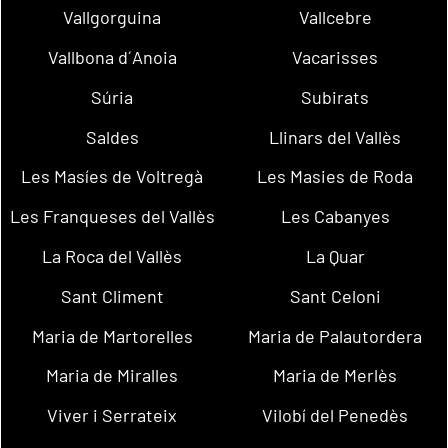
Vallgorguina
Vallcebre
Vallbona d´Anoia
Vacarisses
Súria
Subirats
Saldes
Llinars del Vallès
Les Masíes de Voltregà
Les Masies de Roda
Les Franqueses del Vallès
Les Cabanyes
La Roca del Vallès
La Quar
Sant Climent
Sant Celoni
Maria de Martorelles
Maria de Palautordera
Maria de Miralles
Maria de Merlès
Viver i Serrateix
Vilobí del Penedès