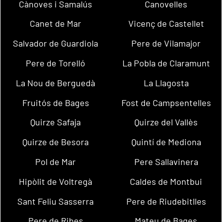
Cànoves i Samalús
Canovelles
Canet de Mar
Vicenç de Castellet
Salvador de Guardiola
Pere de Vilamajor
Pere de Torelló
La Pobla de Claramunt
La Nou de Berguedà
La Llagosta
Fruitós de Bages
Fost de Campsentelles
Quirze Safaja
Quirze del Vallès
Quirze de Besora
Quintí de Mediona
Pol de Mar
Pere Sallavinera
Hipòlit de Voltregà
Caldes de Montbui
Sant Feliu Sasserra
Pere de Riudebitlles
Pere de Ribes
Mateu de Bages