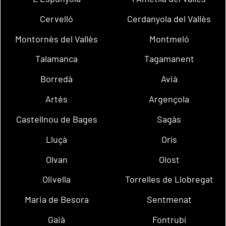
Cervelló
Cerdanyola del Vallès
Montornès del Vallès
Montmeló
Talamanca
Tagamanent
Borredà
Avià
Artés
Argençola
Castellnou de Bages
Sagàs
Lluçà
Orís
Olvan
Olost
Olivella
Torrelles de Llobregat
Maria de Besora
Sentmenat
Gaià
Fontrubí