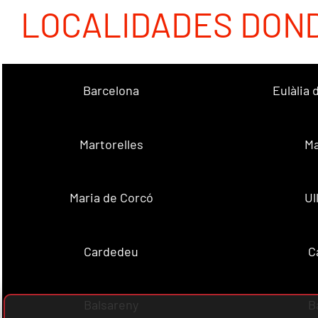
LOCALIDADES DON
Barcelona
Eulàlia
Martorelles
Ma
Maria de Corcó
Ul
Cardedeu
C
Balsareny
B