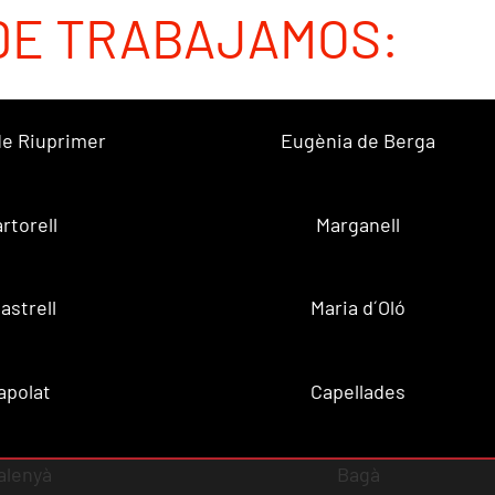
DE TRABAJAMOS:
 de Riuprimer
Eugènia de Berga
rtorell
Marganell
lastrell
Maria d´Oló
apolat
Capellades
alenyà
Bagà