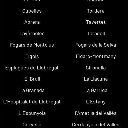
Cubelles
Tordera
Abrera
Tavertet
Tavèrnoles
Taradell
Fogars de Montclús
Fogars de la Selva
Fígols
Figaró-Montmany
Esplugues de Llobregat
Gironella
El Brull
La Llacuna
La Granada
La Garriga
L´Hospitalet de Llobregat
L´Estany
L´Espunyola
l´Ametlla del Vallès
Cervelló
Cerdanyola del Vallès