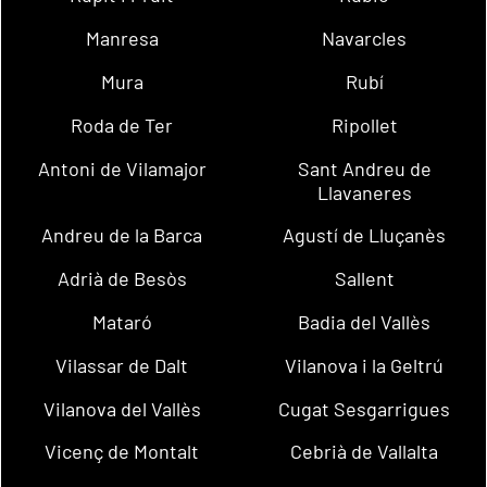
Manresa
Navarcles
Mura
Rubí
Roda de Ter
Ripollet
Antoni de Vilamajor
Sant Andreu de
Llavaneres
Andreu de la Barca
Agustí de Lluçanès
Adrià de Besòs
Sallent
Mataró
Badia del Vallès
Vilassar de Dalt
Vilanova i la Geltrú
Vilanova del Vallès
Cugat Sesgarrigues
Vicenç de Montalt
Cebrià de Vallalta