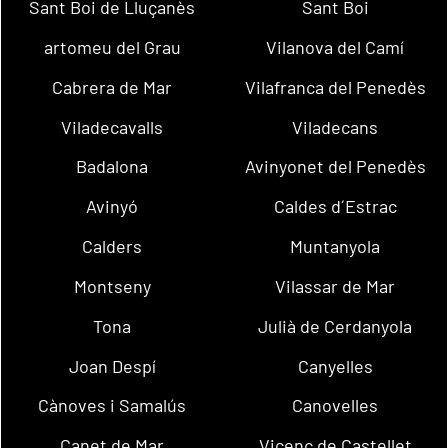
Sant Boi de Lluçanès
Sant Boi
artomeu del Grau
Vilanova del Camí
Cabrera de Mar
Vilafranca del Penedès
Viladecavalls
Viladecans
Badalona
Avinyonet del Penedès
Avinyó
Caldes d´Estrac
Calders
Muntanyola
Montseny
Vilassar de Mar
Tona
Julià de Cerdanyola
Joan Despí
Canyelles
Cànoves i Samalús
Canovelles
Canet de Mar
Vicenç de Castellet