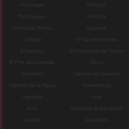
Montmajor
Montgat
Montesquiu
Montclar
Montcada i Reixac
Igualada
Collbató
El Pla del Penedès
El Masnou
Els Hostalets de Pierola
El Prat de Llobregat
Cercs
Centelles
Castellví de Rosanes
Castellví de la Marca
Castellterçol
Castellolí
rrius
Gurb
Guardiola de Berguedà
Gualba
Granollers