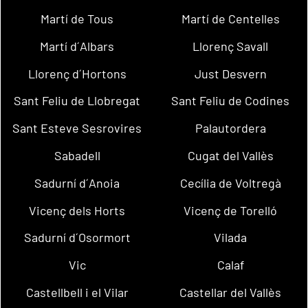
Martí de Tous
Martí de Centelles
Martí d´Albars
Llorenç Savall
Llorenç d´Hortons
Just Desvern
Sant Feliu de Llobregat
Sant Feliu de Codines
Sant Esteve Sesrovires
Palautordera
Sabadell
Cugat del Vallès
Sadurní d´Anoia
Cecília de Voltregà
Vicenç dels Horts
Vicenç de Torelló
Sadurní d´Osormort
Vilada
Vic
Calaf
Castellbell i el Vilar
Castellar del Vallès