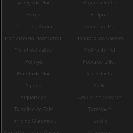
Arenys de Mar
Bigues i Riells
Berga
Bellprat
Cabrera d´Anoia
Premià de Mar
Monistrol de Montserrat
Monistrol de Calders
Mollet del Vallès
Molins de Rei
Polinyà
Pobla de Lillet
Pineda de Mar
Castellbisbal
Alpens
Alella
Aiguafreda
Aguilar de Segarra
Torrelles de Foix
Torrelavit
Torre de Claramunt
Torelló
Santa Coloma de Cervelló
Casserres