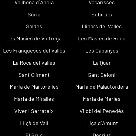
Vallbona d´Anoia
Vacarisses
Súria
Subirats
Saldes
Llinars del Vallès
Les Masíes de Voltregà
Les Masies de Roda
Les Franqueses del Vallès
Les Cabanyes
La Roca del Vallès
La Quar
Sant Climent
Sant Celoni
Maria de Martorelles
Maria de Palautordera
Maria de Miralles
Maria de Merlès
Viver i Serrateix
Vilobí del Penedès
Lliçà de Vall
Lliçà d´Amunt
El Bruc
Dosrius