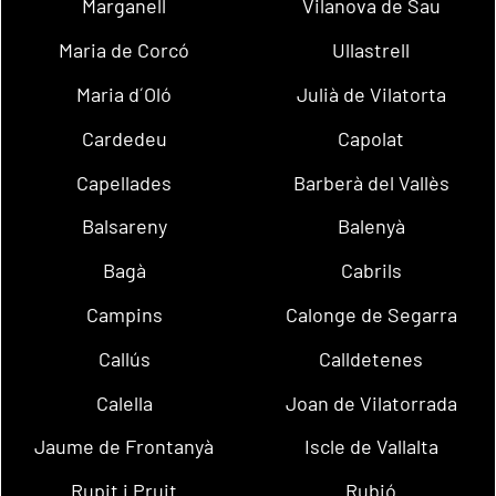
Marganell
Vilanova de Sau
Maria de Corcó
Ullastrell
Maria d´Oló
Julià de Vilatorta
Cardedeu
Capolat
Capellades
Barberà del Vallès
Balsareny
Balenyà
Bagà
Cabrils
Campins
Calonge de Segarra
Callús
Calldetenes
Calella
Joan de Vilatorrada
Jaume de Frontanyà
Iscle de Vallalta
Rupit i Pruit
Rubió