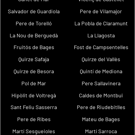
Salvador de Guardiola
Pere de Vilamajor
Pere de Torelló
La Pobla de Claramunt
La Nou de Berguedà
La Llagosta
Fruitós de Bages
Fost de Campsentelles
Quirze Safaja
Quirze del Vallès
Quirze de Besora
Quintí de Mediona
Pol de Mar
Pere Sallavinera
Hipòlit de Voltregà
Caldes de Montbui
Sant Feliu Sasserra
Pere de Riudebitlles
Pere de Ribes
Mateu de Bages
Martí Sesgueioles
Martí Sarroca