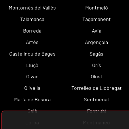
Montornès del Vallès
Montmeló
Talamanca
Tagamanent
Borredà
Avià
Artés
Argençola
Castellnou de Bages
Sagàs
Lluçà
Orís
Olvan
Olost
Olivella
Torrelles de Llobregat
Maria de Besora
Sentmenat
Gaià
Fontrubí
Jorba
Montmaneu