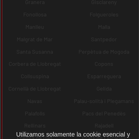
Granera
Gisclareny
Fonollosa
Folgueroles
Manlleu
Malla
Malgrat de Mar
Santpedor
Santa Susanna
Perpètua de Mogoda
Corbera de Llobregat
Copons
Collsuspina
Esparreguera
Cornellà de Llobregat
Gelida
Navas
Palau-solità i Plegamans
Palafolls
Pacs del Penedès
Rellinars
Rajadell
Utilizamos solamente la cookie esencial y
Premià de Dalt
Prats de Lluçanès