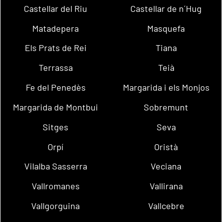
Castellar del Riu
Castellar de n´Hug
Matadepera
Masquefa
Els Prats de Rei
Tiana
Terrassa
Teià
Fe del Penedès
Margarida i els Monjos
Margarida de Montbui
Sobremunt
Sitges
Seva
Orpí
Oristà
Vilalba Sasserra
Veciana
Vallromanes
Vallirana
Vallgorguina
Vallcebre