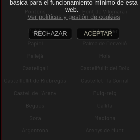
básica para el funcionamiento mínimo de esta
web.
Pontons
Pont de Vilomara i
Ver políticas y gestión de cookies
Rocafort
Pujalt
Puigdàlber
RECHAZAR
ACEPTAR
Papiol
Palma de Cervelló
Pallejà
Moià
Castellgalí
Castellfullit del Boix
Castellfollit de Riubregós
Castellet i la Gornal
Castell de l´Areny
Puig-reig
Begues
Gallifa
Sora
Mediona
Argentona
Arenys de Munt