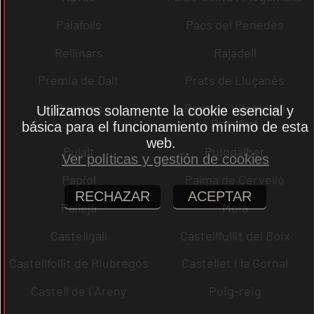
Palafolls
Pacs del Penedès
Rellinars
Rajadell
Premià de Dalt
Prats de Lluçanès
Pontons
Pont de Vilomara i
Utilizamos solamente la cookie esencial y
Rocafort
básica para el funcionamiento mínimo de esta
web.
Pujalt
Puigdàlber
Ver políticas y gestión de cookies
Papiol
Palma de Cervelló
RECHAZAR
ACEPTAR
Pallejà
Moià
Castellgalí
Castellfullit del Boix
Castellfollit de Riubregós
Castellet i la Gornal
Castell de l´Areny
Puig-reig