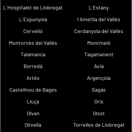
L´Hospitalet de Llobregat
L´Estany
L´Espunyola
l´Ametlla del Vallès
Cervelló
Cerdanyola del Vallès
Montornès del Vallès
Montmeló
Talamanca
Tagamanent
Borredà
Avià
Artés
Argençola
Castellnou de Bages
Sagàs
Lluçà
Orís
Olvan
Olost
Olivella
Torrelles de Llobregat