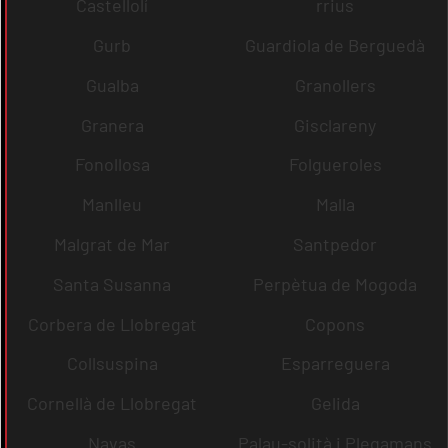
Castellolí
rrius
Gurb
Guardiola de Berguedà
Gualba
Granollers
Granera
Gisclareny
Fonollosa
Folgueroles
Manlleu
Malla
Malgrat de Mar
Santpedor
Santa Susanna
Perpètua de Mogoda
Corbera de Llobregat
Copons
Collsuspina
Esparreguera
Cornellà de Llobregat
Gelida
Navas
Palau-solità i Plegamans