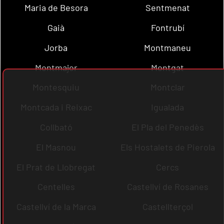
Maria de Besora
Sentmenat
Gaià
Fontrubí
Jorba
Montmaneu
Montmajor
Montgat
Montesquiu
Montclar
Montcada i Reixac
Igualada
Collbató
El Pla del Penedès
El Masnou
Els Hostalets de Pierola
El Prat de Llobregat
Cercs
Centelles
Castellví de Rosanes
Castellví de la Marca
Castellterçol