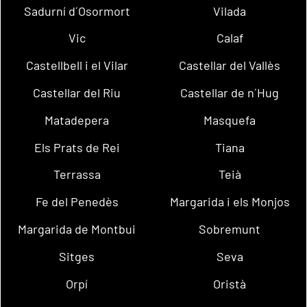
Sadurní d´Osormort
Vilada
Vic
Calaf
Castellbell i el Vilar
Castellar del Vallès
Castellar del Riu
Castellar de n´Hug
Matadepera
Masquefa
Els Prats de Rei
Tiana
Terrassa
Teià
Fe del Penedès
Margarida i els Monjos
Margarida de Montbui
Sobremunt
Sitges
Seva
Orpí
Oristà