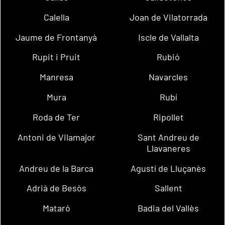
Calella
Joan de Vilatorrada
Jaume de Frontanyà
Iscle de Vallalta
Rupit i Pruit
Rubió
Manresa
Navarcles
Mura
Rubí
Roda de Ter
Ripollet
Antoni de Vilamajor
Sant Andreu de
Llavaneres
Andreu de la Barca
Agustí de Lluçanès
Adrià de Besòs
Sallent
Mataró
Badia del Vallès