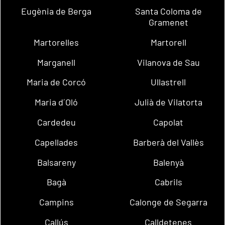
Eugènia de Berga
Santa Coloma de
Gramenet
Martorelles
Martorell
Marganell
Vilanova de Sau
Maria de Corcó
Ullastrell
Maria d´Oló
Julià de Vilatorta
Cardedeu
Capolat
Capellades
Barberà del Vallès
Balsareny
Balenyà
Bagà
Cabrils
Campins
Calonge de Segarra
Callús
Calldetenes