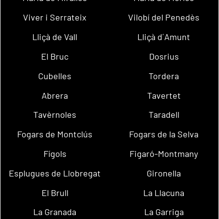
Viver i Serrateix
Vilobí del Penedès
Lliçà de Vall
Lliçà d´Amunt
El Bruc
Dosrius
Cubelles
Tordera
Abrera
Tavertet
Tavèrnoles
Taradell
Fogars de Montclús
Fogars de la Selva
Fígols
Figaró-Montmany
Esplugues de Llobregat
Gironella
El Brull
La Llacuna
La Granada
La Garriga