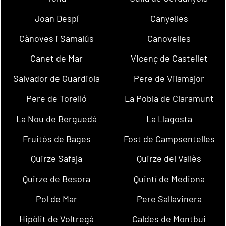
Joan Despí
Canyelles
Cànoves i Samalús
Canovelles
Canet de Mar
Vicenç de Castellet
Salvador de Guardiola
Pere de Vilamajor
Pere de Torelló
La Pobla de Claramunt
La Nou de Berguedà
La Llagosta
Fruitós de Bages
Fost de Campsentelles
Quirze Safaja
Quirze del Vallès
Quirze de Besora
Quintí de Mediona
Pol de Mar
Pere Sallavinera
Hipòlit de Voltregà
Caldes de Montbui