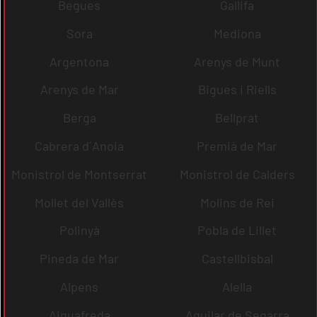
Begues
Gallifa
Sora
Mediona
Argentona
Arenys de Munt
Arenys de Mar
Bigues i Riells
Berga
Bellprat
Cabrera d´Anoia
Premià de Mar
Monistrol de Montserrat
Monistrol de Calders
Mollet del Vallès
Molins de Rei
Polinyà
Pobla de Lillet
Pineda de Mar
Castellbisbal
Alpens
Alella
Aiguafreda
Aguilar de Segarra