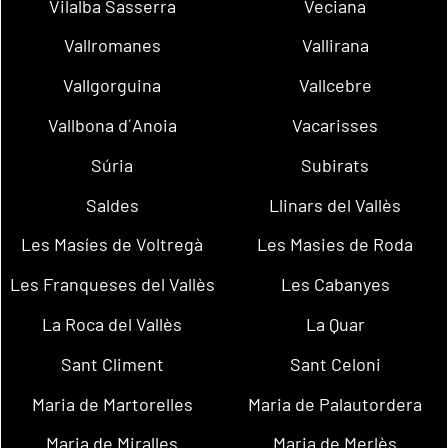
Vilalba Sasserra
Veciana
Vallromanes
Vallirana
Vallgorguina
Vallcebre
Vallbona d´Anoia
Vacarisses
Súria
Subirats
Saldes
Llinars del Vallès
Les Masíes de Voltregà
Les Masies de Roda
Les Franqueses del Vallès
Les Cabanyes
La Roca del Vallès
La Quar
Sant Climent
Sant Celoni
Maria de Martorelles
Maria de Palautordera
Maria de Miralles
Maria de Merlès