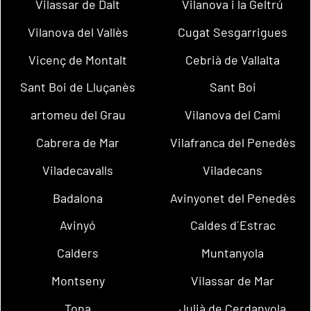
Vilassar de Dalt
Vilanova i la Geltrú
Vilanova del Vallès
Cugat Sesgarrigues
Vicenç de Montalt
Cebrià de Vallalta
Sant Boi de Lluçanès
Sant Boi
artomeu del Grau
Vilanova del Camí
Cabrera de Mar
Vilafranca del Penedès
Viladecavalls
Viladecans
Badalona
Avinyonet del Penedès
Avinyó
Caldes d´Estrac
Calders
Muntanyola
Montseny
Vilassar de Mar
Tona
Julià de Cerdanyola