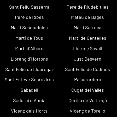
Sant Feliu Sasserra
Pere de Riudebitlles
Pere de Ribes
Mateu de Bages
Martí Sesgueioles
Martí Sarroca
Martí de Tous
Martí de Centelles
Martí d´Albars
Llorenç Savall
Llorenç d´Hortons
Just Desvern
Sant Feliu de Llobregat
Sant Feliu de Codines
Sant Esteve Sesrovires
Palautordera
Sabadell
Cugat del Vallès
Sadurní d´Anoia
Cecília de Voltregà
Vicenç dels Horts
Vicenç de Torelló