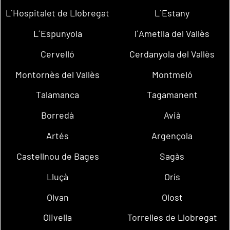
L´Hospitalet de Llobregat
L´Estany
L´Espunyola
l´Ametlla del Vallès
Cervelló
Cerdanyola del Vallès
Montornès del Vallès
Montmeló
Talamanca
Tagamanent
Borredà
Avià
Artés
Argençola
Castellnou de Bages
Sagàs
Lluçà
Orís
Olvan
Olost
Olivella
Torrelles de Llobregat