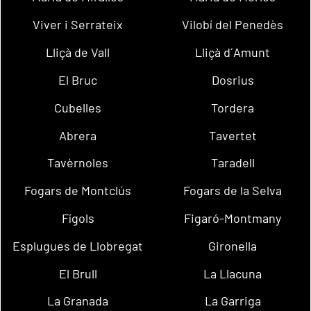
Viver i Serrateix
Vilobí del Penedès
Lliçà de Vall
Lliçà d´Amunt
El Bruc
Dosrius
Cubelles
Tordera
Abrera
Tavertet
Tavèrnoles
Taradell
Fogars de Montclús
Fogars de la Selva
Fígols
Figaró-Montmany
Esplugues de Llobregat
Gironella
El Brull
La Llacuna
La Granada
La Garriga