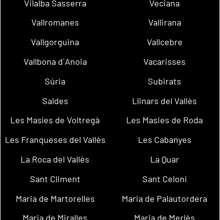
Vilalba Sasserra
Veciana
Vallromanes
Vallirana
Vallgorguina
Vallcebre
Vallbona d´Anoia
Vacarisses
Súria
Subirats
Saldes
Llinars del Vallès
Les Masíes de Voltregà
Les Masies de Roda
Les Franqueses del Vallès
Les Cabanyes
La Roca del Vallès
La Quar
Sant Climent
Sant Celoni
Maria de Martorelles
Maria de Palautordera
Maria de Miralles
Maria de Merlès