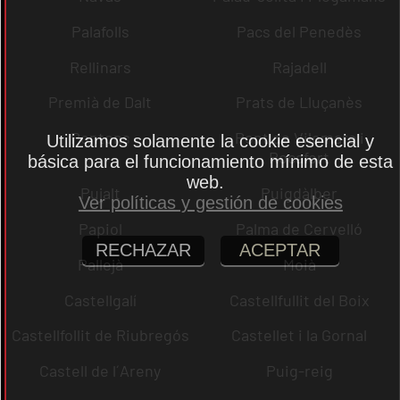
Palafolls
Pacs del Penedès
Rellinars
Rajadell
Premià de Dalt
Prats de Lluçanès
Pontons
Pont de Vilomara i
Utilizamos solamente la cookie esencial y
Rocafort
básica para el funcionamiento mínimo de esta
web.
Pujalt
Puigdàlber
Ver políticas y gestión de cookies
Papiol
Palma de Cervelló
RECHAZAR
ACEPTAR
Pallejà
Moià
Castellgalí
Castellfullit del Boix
Castellfollit de Riubregós
Castellet i la Gornal
Castell de l´Areny
Puig-reig