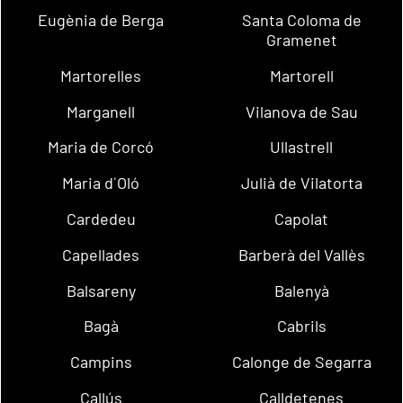
Eugènia de Berga
Santa Coloma de
Gramenet
Martorelles
Martorell
Marganell
Vilanova de Sau
Maria de Corcó
Ullastrell
Maria d´Oló
Julià de Vilatorta
Cardedeu
Capolat
Capellades
Barberà del Vallès
Balsareny
Balenyà
Bagà
Cabrils
Campins
Calonge de Segarra
Callús
Calldetenes