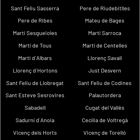
Sant Feliu Sasserra
Pere de Riudebitlles
Pere de Ribes
Mateu de Bages
Martí Sesgueioles
Martí Sarroca
Martí de Tous
Martí de Centelles
Martí d´Albars
Llorenç Savall
Llorenç d´Hortons
Just Desvern
Sant Feliu de Llobregat
Sant Feliu de Codines
Sant Esteve Sesrovires
Palautordera
Sabadell
Cugat del Vallès
Sadurní d´Anoia
Cecília de Voltregà
Vicenç dels Horts
Vicenç de Torelló