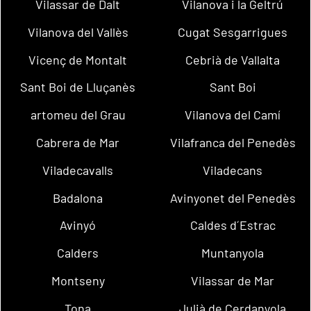
Vilassar de Dalt
Vilanova i la Geltrú
Vilanova del Vallès
Cugat Sesgarrigues
Vicenç de Montalt
Cebrià de Vallalta
Sant Boi de Lluçanès
Sant Boi
artomeu del Grau
Vilanova del Camí
Cabrera de Mar
Vilafranca del Penedès
Viladecavalls
Viladecans
Badalona
Avinyonet del Penedès
Avinyó
Caldes d´Estrac
Calders
Muntanyola
Montseny
Vilassar de Mar
Tona
Julià de Cerdanyola