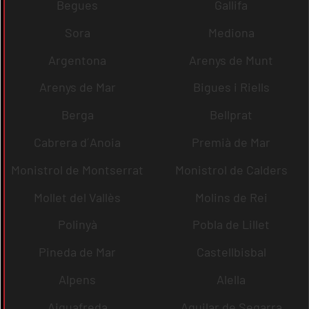
Begues
Gallifa
Sora
Mediona
Argentona
Arenys de Munt
Arenys de Mar
Bigues i Riells
Berga
Bellprat
Cabrera d´Anoia
Premià de Mar
Monistrol de Montserrat
Monistrol de Calders
Mollet del Vallès
Molins de Rei
Polinyà
Pobla de Lillet
Pineda de Mar
Castellbisbal
Alpens
Alella
Aiguafreda
Aguilar de Segarra