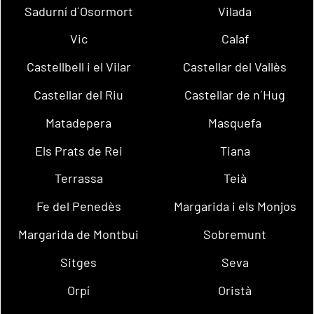
Sadurní d´Osormort
Vilada
Vic
Calaf
Castellbell i el Vilar
Castellar del Vallès
Castellar del Riu
Castellar de n´Hug
Matadepera
Masquefa
Els Prats de Rei
Tiana
Terrassa
Teià
Fe del Penedès
Margarida i els Monjos
Margarida de Montbui
Sobremunt
Sitges
Seva
Orpí
Oristà