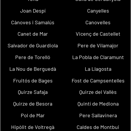
Joan Despí
Canyelles
Cànoves i Samalús
Canovelles
Canet de Mar
Vicenç de Castellet
Salvador de Guardiola
Pere de Vilamajor
Pere de Torelló
La Pobla de Claramunt
La Nou de Berguedà
La Llagosta
Fruitós de Bages
Fost de Campsentelles
Quirze Safaja
Quirze del Vallès
Quirze de Besora
Quintí de Mediona
Pol de Mar
Pere Sallavinera
Hipòlit de Voltregà
Caldes de Montbui