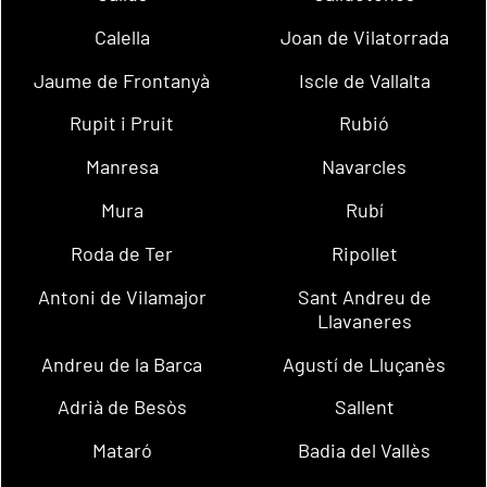
Calella
Joan de Vilatorrada
Jaume de Frontanyà
Iscle de Vallalta
Rupit i Pruit
Rubió
Manresa
Navarcles
Mura
Rubí
Roda de Ter
Ripollet
Antoni de Vilamajor
Sant Andreu de
Llavaneres
Andreu de la Barca
Agustí de Lluçanès
Adrià de Besòs
Sallent
Mataró
Badia del Vallès