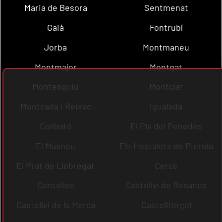
Maria de Besora
Sentmenat
Gaià
Fontrubí
Jorba
Montmaneu
Montmajor
Montgat
Montesquiu
Montclar
Montcada i Reixac
Igualada
Collbató
El Pla del Penedès
El Masnou
Els Hostalets de Pierola
El Prat de Llobregat
Cercs
Centelles
Castellví de Rosanes
Castellví de la Marca
Castellterçol