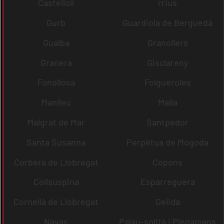
Castellolí
rrius
Gurb
Guardiola de Berguedà
Gualba
Granollers
Granera
Gisclareny
Fonollosa
Folgueroles
Manlleu
Malla
Malgrat de Mar
Santpedor
Santa Susanna
Perpètua de Mogoda
Corbera de Llobregat
Copons
Collsuspina
Esparreguera
Cornellà de Llobregat
Gelida
Navas
Palau-solità i Plegamans