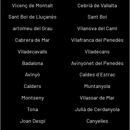
Vicenç de Montalt
Cebrià de Vallalta
Sant Boi de Lluçanès
Sant Boi
artomeu del Grau
Vilanova del Camí
Cabrera de Mar
Vilafranca del Penedès
Viladecavalls
Viladecans
Badalona
Avinyonet del Penedès
Avinyó
Caldes d´Estrac
Calders
Muntanyola
Montseny
Vilassar de Mar
Tona
Julià de Cerdanyola
Joan Despí
Canyelles