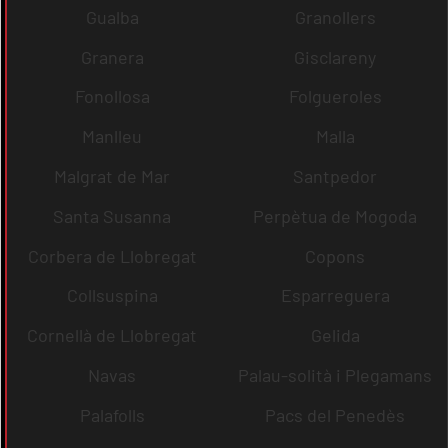
Gualba
Granollers
Granera
Gisclareny
Fonollosa
Folgueroles
Manlleu
Malla
Malgrat de Mar
Santpedor
Santa Susanna
Perpètua de Mogoda
Corbera de Llobregat
Copons
Collsuspina
Esparreguera
Cornellà de Llobregat
Gelida
Navas
Palau-solità i Plegamans
Palafolls
Pacs del Penedès