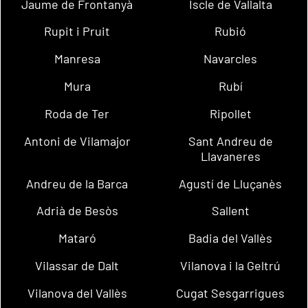
Jaume de Frontanyà
Iscle de Vallalta
Rupit i Pruit
Rubió
Manresa
Navarcles
Mura
Rubí
Roda de Ter
Ripollet
Antoni de Vilamajor
Sant Andreu de
Llavaneres
Andreu de la Barca
Agustí de Lluçanès
Adrià de Besòs
Sallent
Mataró
Badia del Vallès
Vilassar de Dalt
Vilanova i la Geltrú
Vilanova del Vallès
Cugat Sesgarrigues