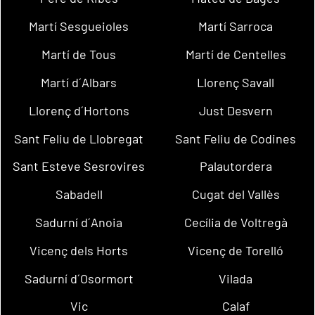
Martí Sesgueioles
Martí Sarroca
Martí de Tous
Martí de Centelles
Martí d´Albars
Llorenç Savall
Llorenç d´Hortons
Just Desvern
Sant Feliu de Llobregat
Sant Feliu de Codines
Sant Esteve Sesrovires
Palautordera
Sabadell
Cugat del Vallès
Sadurní d´Anoia
Cecília de Voltregà
Vicenç dels Horts
Vicenç de Torelló
Sadurní d´Osormort
Vilada
Vic
Calaf