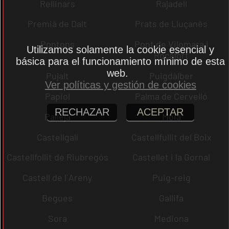
Rellinars
Rajadell
Premià de Dalt
Prats de Lluçanès
Pontons
Pont de Vilomara i
Utilizamos solamente la cookie esencial y
Rocafort
básica para el funcionamiento mínimo de esta
web.
Pujalt
Puigdàlber
Ver políticas y gestión de cookies
Papiol
Palma de Cervelló
RECHAZAR
ACEPTAR
Pallejà
Moià
Castellgalí
Castellfullit del Boix
Castellfollit de Riubregós
Castellet i la Gornal
Castell de l´Areny
Puig-reig
Begues
Gallifa
Sora
Mediona