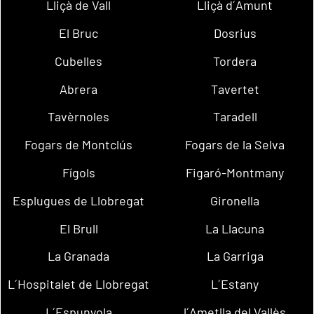
Lliçà de Vall
Lliçà d´Amunt
El Bruc
Dosrius
Cubelles
Tordera
Abrera
Tavertet
Tavèrnoles
Taradell
Fogars de Montclús
Fogars de la Selva
Fígols
Figaró-Montmany
Esplugues de Llobregat
Gironella
El Brull
La Llacuna
La Granada
La Garriga
L´Hospitalet de Llobregat
L´Estany
L´Espunyola
l´Ametlla del Vallès