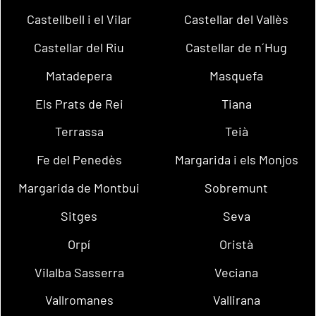
Castellbell i el Vilar
Castellar del Vallès
Castellar del Riu
Castellar de n´Hug
Matadepera
Masquefa
Els Prats de Rei
Tiana
Terrassa
Teià
Fe del Penedès
Margarida i els Monjos
Margarida de Montbui
Sobremunt
Sitges
Seva
Orpí
Oristà
Vilalba Sasserra
Veciana
Vallromanes
Vallirana