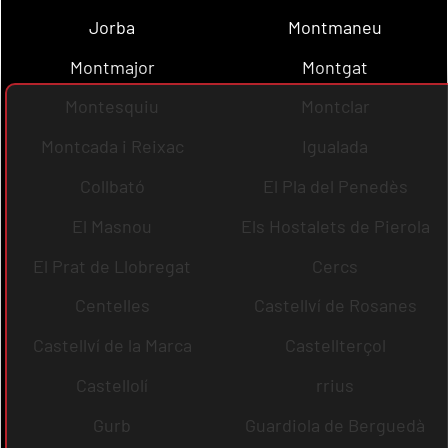
Jorba
Montmaneu
Montmajor
Montgat
Montesquiu
Montclar
Montcada i Reixac
Igualada
Collbató
El Pla del Penedès
El Masnou
Els Hostalets de Pierola
El Prat de Llobregat
Cercs
Centelles
Castellví de Rosanes
Castellví de la Marca
Castellterçol
Castellolí
rrius
Gurb
Guardiola de Berguedà