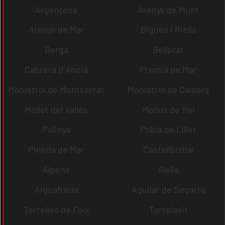
Argentona
Arenys de Munt
Arenys de Mar
Bigues i Riells
Berga
Bellprat
Cabrera d´Anoia
Premià de Mar
Monistrol de Montserrat
Monistrol de Calders
Mollet del Vallès
Molins de Rei
Polinyà
Pobla de Lillet
Pineda de Mar
Castellbisbal
Alpens
Alella
Aiguafreda
Aguilar de Segarra
Torrelles de Foix
Torrelavit