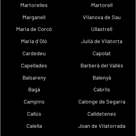
Martorelles
Martorell
Marganell
Vilanova de Sau
Maria de Corcó
Ullastrell
Maria d´Oló
Julià de Vilatorta
Cardedeu
Capolat
Capellades
Barberà del Vallès
Balsareny
Balenyà
Bagà
Cabrils
Campins
Calonge de Segarra
Callús
Calldetenes
Calella
Joan de Vilatorrada