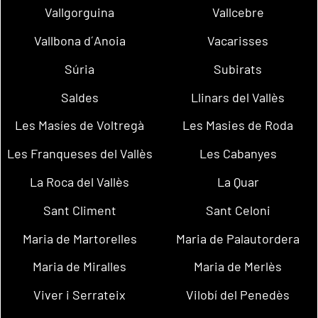
Vallgorguina
Vallcebre
Vallbona d´Anoia
Vacarisses
Súria
Subirats
Saldes
Llinars del Vallès
Les Masíes de Voltregà
Les Masies de Roda
Les Franqueses del Vallès
Les Cabanyes
La Roca del Vallès
La Quar
Sant Climent
Sant Celoni
Maria de Martorelles
Maria de Palautordera
Maria de Miralles
Maria de Merlès
Viver i Serrateix
Vilobí del Penedès