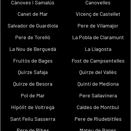
Cànoves i Samalús
Canovelles
Canet de Mar
Vicenç de Castellet
Salvador de Guardiola
Pere de Vilamajor
Pere de Torelló
La Pobla de Claramunt
La Nou de Berguedà
La Llagosta
Fruitós de Bages
Fost de Campsentelles
Quirze Safaja
Quirze del Vallès
Quirze de Besora
Quintí de Mediona
Pol de Mar
Pere Sallavinera
Hipòlit de Voltregà
Caldes de Montbui
Sant Feliu Sasserra
Pere de Riudebitlles
Pere de Ribes
Mateu de Bages