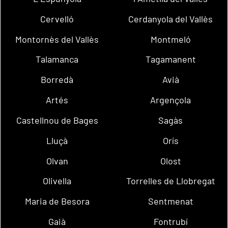
Cervelló
Cerdanyola del Vallès
Montornès del Vallès
Montmeló
Talamanca
Tagamanent
Borredà
Avià
Artés
Argençola
Castellnou de Bages
Sagàs
Lluçà
Orís
Olvan
Olost
Olivella
Torrelles de Llobregat
Maria de Besora
Sentmenat
Gaià
Fontrubí