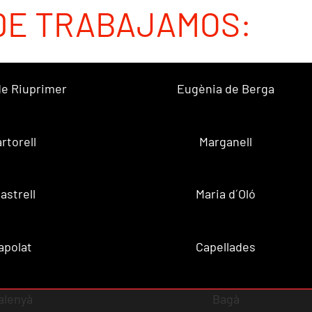
DE TRABAJAMOS:
 de Riuprimer
Eugènia de Berga
rtorell
Marganell
lastrell
Maria d´Oló
apolat
Capellades
alenyà
Bagà