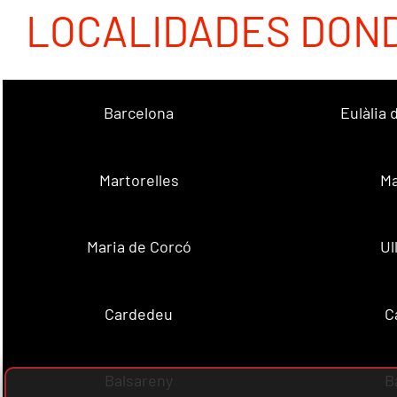
LOCALIDADES DON
Barcelona
Eulàlia
Martorelles
Ma
Maria de Corcó
Ul
Cardedeu
C
Balsareny
B