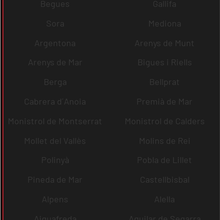
Begues
Gallifa
Sora
Mediona
Argentona
Arenys de Munt
Arenys de Mar
Bigues i Riells
Berga
Bellprat
Cabrera d´Anoia
Premià de Mar
Monistrol de Montserrat
Monistrol de Calders
Mollet del Vallès
Molins de Rei
Polinyà
Pobla de Lillet
Pineda de Mar
Castellbisbal
Alpens
Alella
Aiguafreda
Aguilar de Segarra