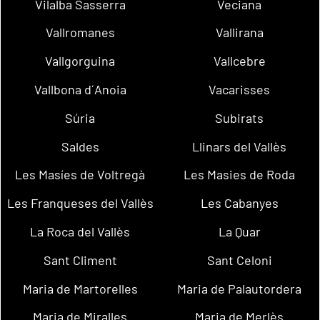
Vilalba Sasserra
Veciana
Vallromanes
Vallirana
Vallgorguina
Vallcebre
Vallbona d´Anoia
Vacarisses
Súria
Subirats
Saldes
Llinars del Vallès
Les Masíes de Voltregà
Les Masies de Roda
Les Franqueses del Vallès
Les Cabanyes
La Roca del Vallès
La Quar
Sant Climent
Sant Celoni
Maria de Martorelles
Maria de Palautordera
Maria de Miralles
Maria de Merlès