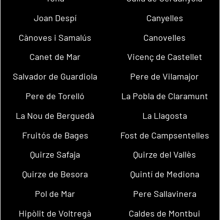
Joan Despí
Canyelles
Cànoves i Samalús
Canovelles
Canet de Mar
Vicenç de Castellet
Salvador de Guardiola
Pere de Vilamajor
Pere de Torelló
La Pobla de Claramunt
La Nou de Berguedà
La Llagosta
Fruitós de Bages
Fost de Campsentelles
Quirze Safaja
Quirze del Vallès
Quirze de Besora
Quintí de Mediona
Pol de Mar
Pere Sallavinera
Hipòlit de Voltregà
Caldes de Montbui