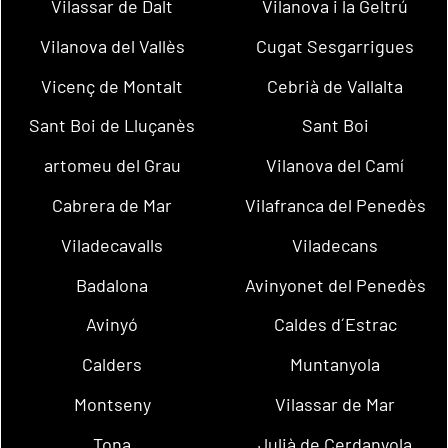
Vilassar de Dalt
Vilanova i la Geltrú
Vilanova del Vallès
Cugat Sesgarrigues
Vicenç de Montalt
Cebrià de Vallalta
Sant Boi de Lluçanès
Sant Boi
artomeu del Grau
Vilanova del Camí
Cabrera de Mar
Vilafranca del Penedès
Viladecavalls
Viladecans
Badalona
Avinyonet del Penedès
Avinyó
Caldes d´Estrac
Calders
Muntanyola
Montseny
Vilassar de Mar
Tona
Julià de Cerdanyola