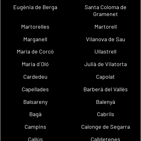
Eugènia de Berga
Santa Coloma de
Gramenet
Martorelles
Martorell
Marganell
Vilanova de Sau
Maria de Corcó
Ullastrell
Maria d´Oló
Julià de Vilatorta
Cardedeu
Capolat
Capellades
Barberà del Vallès
Balsareny
Balenyà
Bagà
Cabrils
Campins
Calonge de Segarra
Callús
Calldetenes