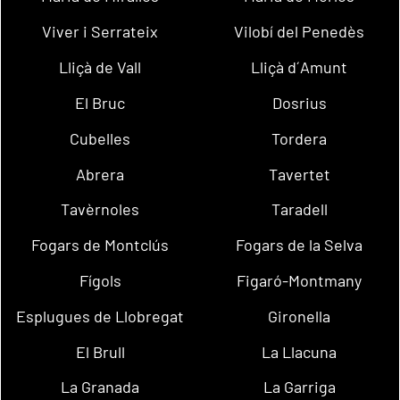
Viver i Serrateix
Vilobí del Penedès
Lliçà de Vall
Lliçà d´Amunt
El Bruc
Dosrius
Cubelles
Tordera
Abrera
Tavertet
Tavèrnoles
Taradell
Fogars de Montclús
Fogars de la Selva
Fígols
Figaró-Montmany
Esplugues de Llobregat
Gironella
El Brull
La Llacuna
La Granada
La Garriga