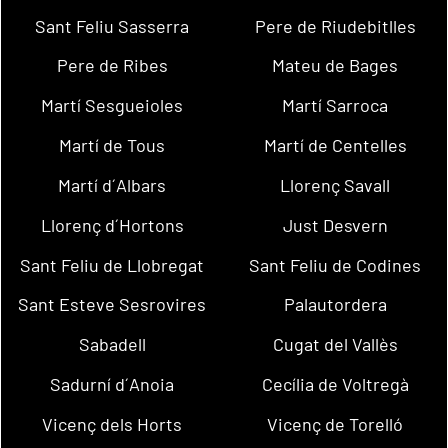
Sant Feliu Sasserra
Pere de Riudebitlles
Pere de Ribes
Mateu de Bages
Martí Sesgueioles
Martí Sarroca
Martí de Tous
Martí de Centelles
Martí d´Albars
Llorenç Savall
Llorenç d´Hortons
Just Desvern
Sant Feliu de Llobregat
Sant Feliu de Codines
Sant Esteve Sesrovires
Palautordera
Sabadell
Cugat del Vallès
Sadurní d´Anoia
Cecília de Voltregà
Vicenç dels Horts
Vicenç de Torelló