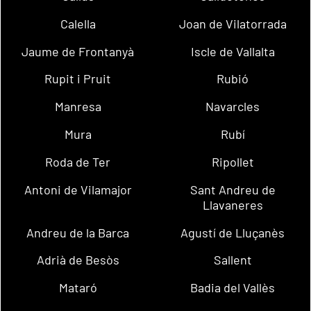
Calella
Joan de Vilatorrada
Jaume de Frontanyà
Iscle de Vallalta
Rupit i Pruit
Rubió
Manresa
Navarcles
Mura
Rubí
Roda de Ter
Ripollet
Antoni de Vilamajor
Sant Andreu de
Llavaneres
Andreu de la Barca
Agustí de Lluçanès
Adrià de Besòs
Sallent
Mataró
Badia del Vallès