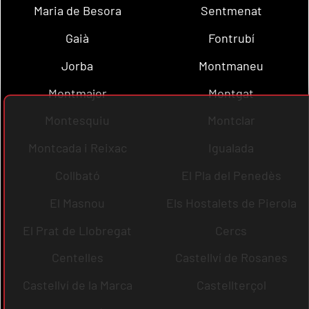
Maria de Besora
Sentmenat
Gaià
Fontrubí
Jorba
Montmaneu
Montmajor
Montgat
Montesquiu
Montclar
Montcada i Reixac
Igualada
Collbató
El Pla del Penedès
El Masnou
Els Hostalets de Pierola
El Prat de Llobregat
Cercs
Centelles
Castellví de Rosanes
Castellví de la Marca
Castellterçol