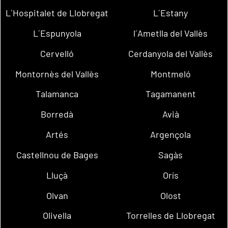
L´Hospitalet de Llobregat
L´Estany
L´Espunyola
l´Ametlla del Vallès
Cervelló
Cerdanyola del Vallès
Montornès del Vallès
Montmeló
Talamanca
Tagamanent
Borredà
Avià
Artés
Argençola
Castellnou de Bages
Sagàs
Lluçà
Orís
Olvan
Olost
Olivella
Torrelles de Llobregat