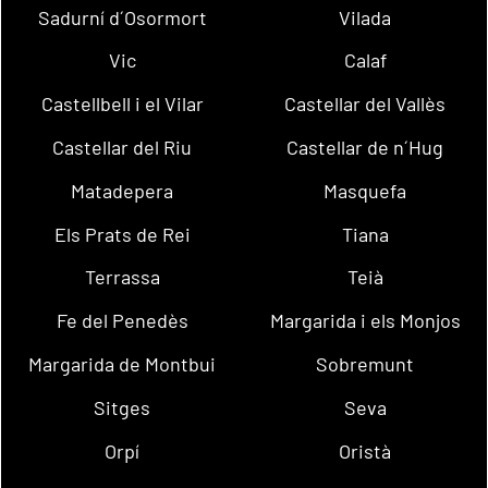
Sadurní d´Osormort
Vilada
Vic
Calaf
Castellbell i el Vilar
Castellar del Vallès
Castellar del Riu
Castellar de n´Hug
Matadepera
Masquefa
Els Prats de Rei
Tiana
Terrassa
Teià
Fe del Penedès
Margarida i els Monjos
Margarida de Montbui
Sobremunt
Sitges
Seva
Orpí
Oristà