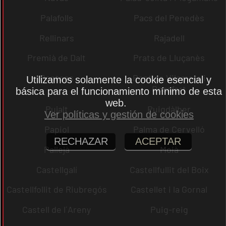
Palafolls
Pacs del Penedès
Rellinars
Rajadell
Premià de Dalt
Prats de Lluçanès
Pontons
Pont de Vilomara i
Utilizamos solamente la cookie esencial y
Rocafort
básica para el funcionamiento mínimo de esta
web.
Pujalt
Puigdàlber
Ver políticas y gestión de cookies
Papiol
Palma de Cervelló
RECHAZAR
ACEPTAR
Pallejà
Moià
Castellgalí
Castellfullit del Boix
Castellfollit de Riubregós
Castellet i la Gornal
Castell de l´Areny
Puig-reig