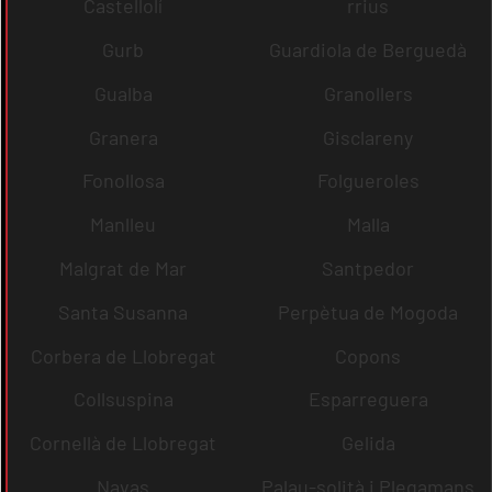
Castellolí
rrius
Gurb
Guardiola de Berguedà
Gualba
Granollers
Granera
Gisclareny
Fonollosa
Folgueroles
Manlleu
Malla
Malgrat de Mar
Santpedor
Santa Susanna
Perpètua de Mogoda
Corbera de Llobregat
Copons
Collsuspina
Esparreguera
Cornellà de Llobregat
Gelida
Navas
Palau-solità i Plegamans