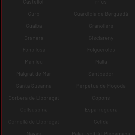
Castellolí
rrius
Gurb
Guardiola de Berguedà
Gualba
Granollers
Granera
Gisclareny
Fonollosa
Folgueroles
Manlleu
Malla
Malgrat de Mar
Santpedor
Santa Susanna
Perpètua de Mogoda
Corbera de Llobregat
Copons
Collsuspina
Esparreguera
Cornellà de Llobregat
Gelida
Navas
Palau-solità i Plegamans