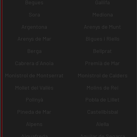
Begues
Gallifa
Sora
Mediona
Argentona
Arenys de Munt
Arenys de Mar
Bigues i Riells
Berga
Bellprat
Cabrera d´Anoia
Premià de Mar
Monistrol de Montserrat
Monistrol de Calders
Mollet del Vallès
Molins de Rei
Polinyà
Pobla de Lillet
Pineda de Mar
Castellbisbal
Alpens
Alella
Aiguafreda
Aguilar de Segarra