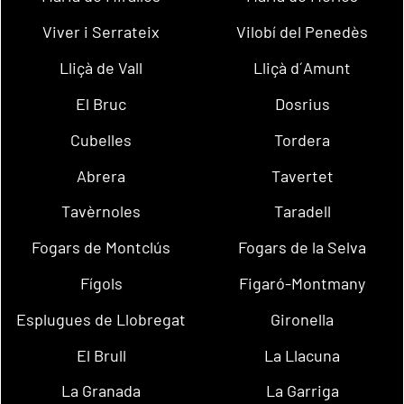
Viver i Serrateix
Vilobí del Penedès
Lliçà de Vall
Lliçà d´Amunt
El Bruc
Dosrius
Cubelles
Tordera
Abrera
Tavertet
Tavèrnoles
Taradell
Fogars de Montclús
Fogars de la Selva
Fígols
Figaró-Montmany
Esplugues de Llobregat
Gironella
El Brull
La Llacuna
La Granada
La Garriga