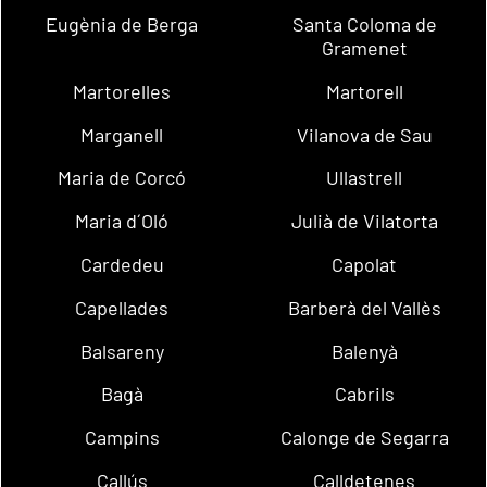
Eugènia de Berga
Santa Coloma de
Gramenet
Martorelles
Martorell
Marganell
Vilanova de Sau
Maria de Corcó
Ullastrell
Maria d´Oló
Julià de Vilatorta
Cardedeu
Capolat
Capellades
Barberà del Vallès
Balsareny
Balenyà
Bagà
Cabrils
Campins
Calonge de Segarra
Callús
Calldetenes