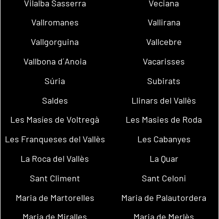
Vilalba Sasserra
Veciana
Vallromanes
Vallirana
Vallgorguina
Vallcebre
Vallbona d´Anoia
Vacarisses
Súria
Subirats
Saldes
Llinars del Vallès
Les Masíes de Voltregà
Les Masies de Roda
Les Franqueses del Vallès
Les Cabanyes
La Roca del Vallès
La Quar
Sant Climent
Sant Celoni
Maria de Martorelles
Maria de Palautordera
Maria de Miralles
Maria de Merlès