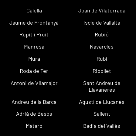
Calella
Joan de Vilatorrada
Jaume de Frontanyà
Iscle de Vallalta
Rupit i Pruit
Rubió
Manresa
Navarcles
Mura
Rubí
Roda de Ter
Ripollet
Antoni de Vilamajor
Sant Andreu de
Llavaneres
Andreu de la Barca
Agustí de Lluçanès
Adrià de Besòs
Sallent
Mataró
Badia del Vallès