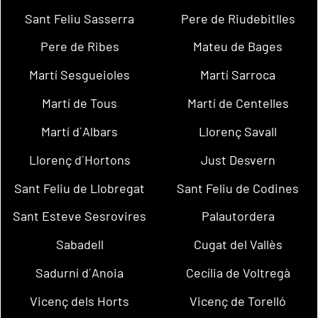
Sant Feliu Sasserra
Pere de Riudebitlles
Pere de Ribes
Mateu de Bages
Martí Sesgueioles
Martí Sarroca
Martí de Tous
Martí de Centelles
Martí d´Albars
Llorenç Savall
Llorenç d´Hortons
Just Desvern
Sant Feliu de Llobregat
Sant Feliu de Codines
Sant Esteve Sesrovires
Palautordera
Sabadell
Cugat del Vallès
Sadurní d´Anoia
Cecília de Voltregà
Vicenç dels Horts
Vicenç de Torelló