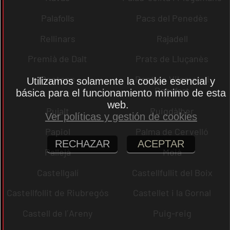
Palafolls
Pacs del Penedès
Rellinars
Rajadell
Premià de Dalt
Prats de Lluçanès
Pontons
Pont de Vilomara i
Utilizamos solamente la cookie esencial y
Rocafort
básica para el funcionamiento mínimo de esta
web.
Pujalt
Puigdàlber
Ver políticas y gestión de cookies
Papiol
Palma de Cervelló
RECHAZAR
ACEPTAR
Pallejà
Moià
Castellgalí
Castellfullit del Boix
Castellfollit de Riubregós
Castellet i la Gornal
Castell de l´Areny
Puig-reig