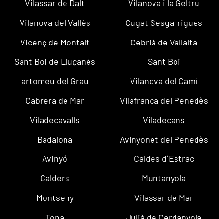
Vilassar de Dalt
Vilanova i la Geltrú
Vilanova del Vallès
Cugat Sesgarrigues
Vicenç de Montalt
Cebrià de Vallalta
Sant Boi de Lluçanès
Sant Boi
artomeu del Grau
Vilanova del Camí
Cabrera de Mar
Vilafranca del Penedès
Viladecavalls
Viladecans
Badalona
Avinyonet del Penedès
Avinyó
Caldes d´Estrac
Calders
Muntanyola
Montseny
Vilassar de Mar
Tona
Julià de Cerdanyola