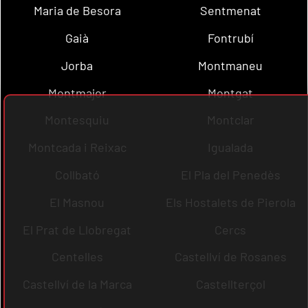
Maria de Besora
Sentmenat
Gaià
Fontrubí
Jorba
Montmaneu
Montmajor
Montgat
Montesquiu
Montclar
Montcada i Reixac
Igualada
Collbató
El Pla del Penedès
El Masnou
Els Hostalets de Pierola
El Prat de Llobregat
Cercs
Centelles
Castellví de Rosanes
Castellví de la Marca
Castellterçol