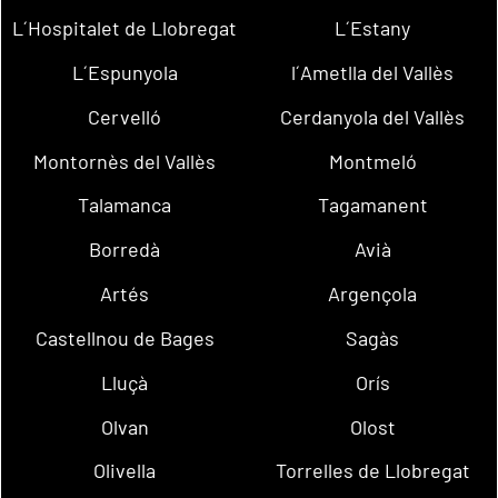
L´Hospitalet de Llobregat
L´Estany
L´Espunyola
l´Ametlla del Vallès
Cervelló
Cerdanyola del Vallès
Montornès del Vallès
Montmeló
Talamanca
Tagamanent
Borredà
Avià
Artés
Argençola
Castellnou de Bages
Sagàs
Lluçà
Orís
Olvan
Olost
Olivella
Torrelles de Llobregat