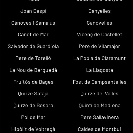
Joan Despí
Canyelles
Cànoves i Samalús
Canovelles
Canet de Mar
Vicenç de Castellet
Salvador de Guardiola
Pere de Vilamajor
Pere de Torelló
La Pobla de Claramunt
La Nou de Berguedà
La Llagosta
Fruitós de Bages
Fost de Campsentelles
Quirze Safaja
Quirze del Vallès
Quirze de Besora
Quintí de Mediona
Pol de Mar
Pere Sallavinera
Hipòlit de Voltregà
Caldes de Montbui