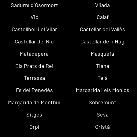
Sadurní d´Osormort
Vilada
Vic
Calaf
Castellbell i el Vilar
Castellar del Vallès
Castellar del Riu
Castellar de n´Hug
Matadepera
Masquefa
Els Prats de Rei
Tiana
Terrassa
Teià
Fe del Penedès
Margarida i els Monjos
Margarida de Montbui
Sobremunt
Sitges
Seva
Orpí
Oristà