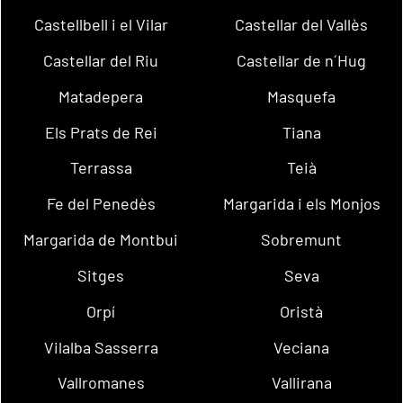
Castellbell i el Vilar
Castellar del Vallès
Castellar del Riu
Castellar de n´Hug
Matadepera
Masquefa
Els Prats de Rei
Tiana
Terrassa
Teià
Fe del Penedès
Margarida i els Monjos
Margarida de Montbui
Sobremunt
Sitges
Seva
Orpí
Oristà
Vilalba Sasserra
Veciana
Vallromanes
Vallirana