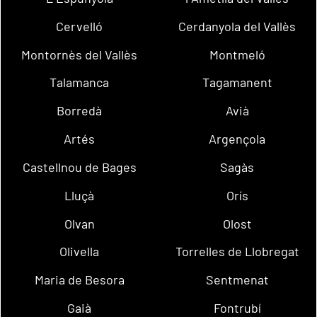
Cervelló
Cerdanyola del Vallès
Montornès del Vallès
Montmeló
Talamanca
Tagamanent
Borredà
Avià
Artés
Argençola
Castellnou de Bages
Sagàs
Lluçà
Orís
Olvan
Olost
Olivella
Torrelles de Llobregat
Maria de Besora
Sentmenat
Gaià
Fontrubí