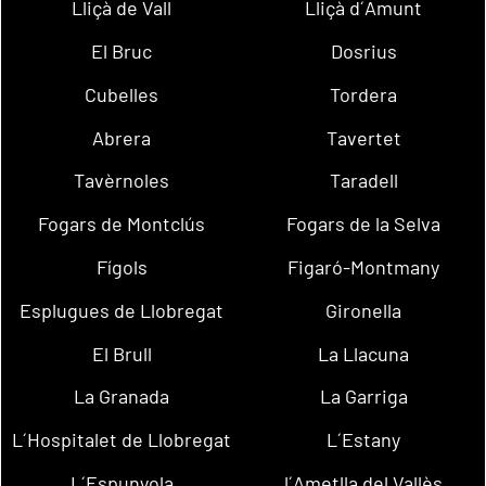
Lliçà de Vall
Lliçà d´Amunt
El Bruc
Dosrius
Cubelles
Tordera
Abrera
Tavertet
Tavèrnoles
Taradell
Fogars de Montclús
Fogars de la Selva
Fígols
Figaró-Montmany
Esplugues de Llobregat
Gironella
El Brull
La Llacuna
La Granada
La Garriga
L´Hospitalet de Llobregat
L´Estany
L´Espunyola
l´Ametlla del Vallès