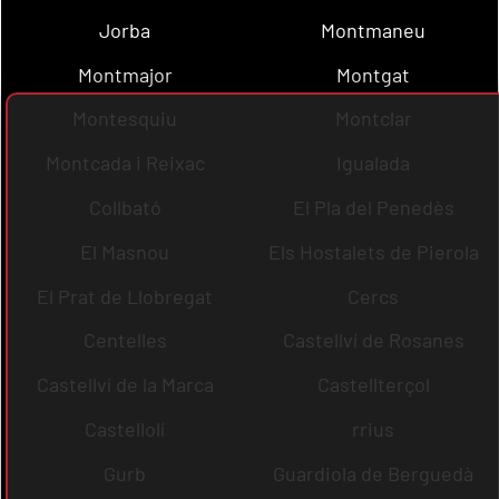
Jorba
Montmaneu
Montmajor
Montgat
Montesquiu
Montclar
Montcada i Reixac
Igualada
Collbató
El Pla del Penedès
El Masnou
Els Hostalets de Pierola
El Prat de Llobregat
Cercs
Centelles
Castellví de Rosanes
Castellví de la Marca
Castellterçol
Castellolí
rrius
Gurb
Guardiola de Berguedà