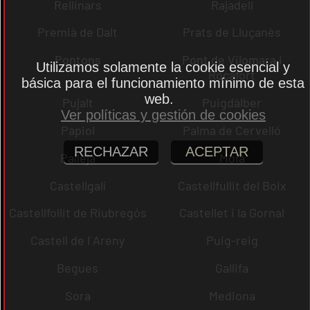
Rellinars
Rajadell
Premià de Dalt
Prats de Lluçanès
Pontons
Pont de Vilomara i
Utilizamos solamente la cookie esencial y
Rocafort
básica para el funcionamiento mínimo de esta
web.
Pujalt
Puigdàlber
Ver políticas y gestión de cookies
Papiol
Palma de Cervelló
RECHAZAR
ACEPTAR
Pallejà
Moià
Castellgalí
Castellfullit del Boix
Castellfollit de Riubregós
Castellet i la Gornal
Castell de l´Areny
Puig-reig
Begues
Gallifa
Sora
Mediona