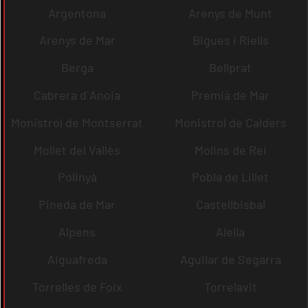
Argentona
Arenys de Munt
Arenys de Mar
Bigues i Riells
Berga
Bellprat
Cabrera d´Anoia
Premià de Mar
Monistrol de Montserrat
Monistrol de Calders
Mollet del Vallès
Molins de Rei
Polinyà
Pobla de Lillet
Pineda de Mar
Castellbisbal
Alpens
Alella
Aiguafreda
Aguilar de Segarra
Torrelles de Foix
Torrelavit