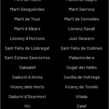
Martí Sesgueioles
Martí Sarroca
Martí de Tous
Martí de Centelles
Martí d´Albars
Llorenç Savall
Llorenç d´Hortons
Just Desvern
Sant Feliu de Llobregat
Sant Feliu de Codines
Sant Esteve Sesrovires
Palautordera
Sabadell
Cugat del Vallès
Sadurní d´Anoia
Cecília de Voltregà
Vicenç dels Horts
Vicenç de Torelló
Sadurní d´Osormort
Vilada
Vic
Calaf