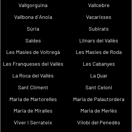
Vallgorguina
Vallcebre
Vallbona d´Anoia
Vacarisses
Súria
Subirats
Saldes
Llinars del Vallès
Les Masíes de Voltregà
Les Masies de Roda
Les Franqueses del Vallès
Les Cabanyes
La Roca del Vallès
La Quar
Sant Climent
Sant Celoni
Maria de Martorelles
Maria de Palautordera
Maria de Miralles
Maria de Merlès
Viver i Serrateix
Vilobí del Penedès