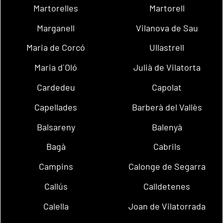
Martorelles
Martorell
Marganell
Vilanova de Sau
Maria de Corcó
Ullastrell
Maria d´Oló
Julià de Vilatorta
Cardedeu
Capolat
Capellades
Barberà del Vallès
Balsareny
Balenyà
Bagà
Cabrils
Campins
Calonge de Segarra
Callús
Calldetenes
Calella
Joan de Vilatorrada