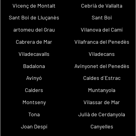
Vicenç de Montalt
Cebrià de Vallalta
Sant Boi de Lluçanès
Sant Boi
artomeu del Grau
Vilanova del Camí
Cabrera de Mar
Vilafranca del Penedès
Viladecavalls
Viladecans
Badalona
Avinyonet del Penedès
Avinyó
Caldes d´Estrac
Calders
Muntanyola
Montseny
Vilassar de Mar
Tona
Julià de Cerdanyola
Joan Despí
Canyelles