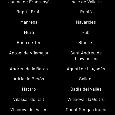
Jaume de Frontanyà
Iscle de Vallalta
Rupit i Pruit
Rubió
Manresa
Navarcles
Mura
Rubí
Roda de Ter
Ripollet
Antoni de Vilamajor
Sant Andreu de
Llavaneres
Andreu de la Barca
Agustí de Lluçanès
Adrià de Besòs
Sallent
Mataró
Badia del Vallès
Vilassar de Dalt
Vilanova i la Geltrú
Vilanova del Vallès
Cugat Sesgarrigues