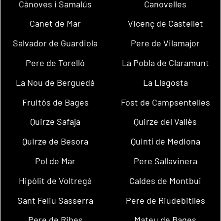
Cànoves i Samalús
Canovelles
Canet de Mar
Vicenç de Castellet
Salvador de Guardiola
Pere de Vilamajor
Pere de Torelló
La Pobla de Claramunt
La Nou de Berguedà
La Llagosta
Fruitós de Bages
Fost de Campsentelles
Quirze Safaja
Quirze del Vallès
Quirze de Besora
Quintí de Mediona
Pol de Mar
Pere Sallavinera
Hipòlit de Voltregà
Caldes de Montbui
Sant Feliu Sasserra
Pere de Riudebitlles
Pere de Ribes
Mateu de Bages