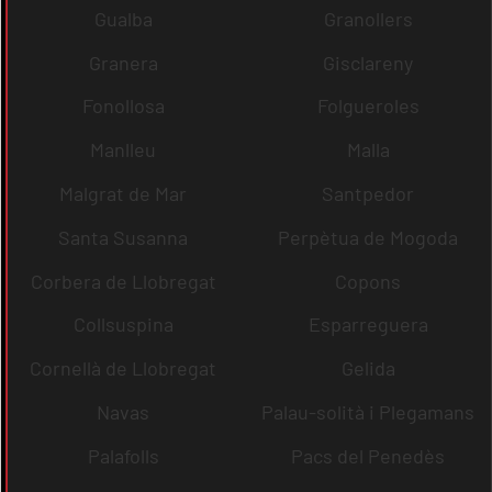
Gualba
Granollers
Granera
Gisclareny
Fonollosa
Folgueroles
Manlleu
Malla
Malgrat de Mar
Santpedor
Santa Susanna
Perpètua de Mogoda
Corbera de Llobregat
Copons
Collsuspina
Esparreguera
Cornellà de Llobregat
Gelida
Navas
Palau-solità i Plegamans
Palafolls
Pacs del Penedès