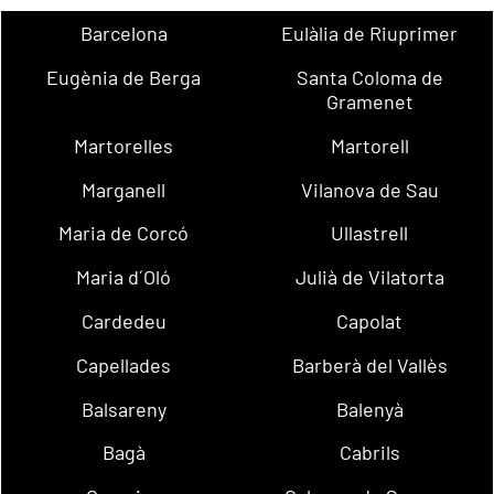
Barcelona
Eulàlia de Riuprimer
Eugènia de Berga
Santa Coloma de
Gramenet
Martorelles
Martorell
Marganell
Vilanova de Sau
Maria de Corcó
Ullastrell
Maria d´Oló
Julià de Vilatorta
Cardedeu
Capolat
Capellades
Barberà del Vallès
Balsareny
Balenyà
Bagà
Cabrils