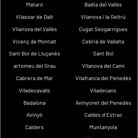
Mataró
Badia del Vallès
Vilassar de Dalt
Vilanova i la Geltrú
Vilanova del Vallès
Cugat Sesgarrigues
Vicenç de Montalt
Cebrià de Vallalta
Sant Boi de Lluçanès
Sant Boi
artomeu del Grau
Vilanova del Camí
Cabrera de Mar
Vilafranca del Penedès
Viladecavalls
Viladecans
Badalona
Avinyonet del Penedès
Avinyó
Caldes d´Estrac
Calders
Muntanyola