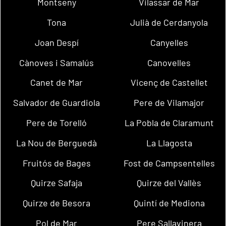
Montseny
Vilassar de Mar
Tona
Julià de Cerdanyola
Joan Despí
Canyelles
Cànoves i Samalús
Canovelles
Canet de Mar
Vicenç de Castellet
Salvador de Guardiola
Pere de Vilamajor
Pere de Torelló
La Pobla de Claramunt
La Nou de Berguedà
La Llagosta
Fruitós de Bages
Fost de Campsentelles
Quirze Safaja
Quirze del Vallès
Quirze de Besora
Quintí de Mediona
Pol de Mar
Pere Sallavinera