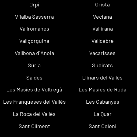
Orpí
Oristà
Vilalba Sasserra
Veciana
Vallromanes
Vallirana
Vallgorguina
Vallcebre
Vallbona d´Anoia
Vacarisses
Súria
Subirats
Saldes
Llinars del Vallès
Les Masíes de Voltregà
Les Masies de Roda
Les Franqueses del Vallès
Les Cabanyes
La Roca del Vallès
La Quar
Sant Climent
Sant Celoni