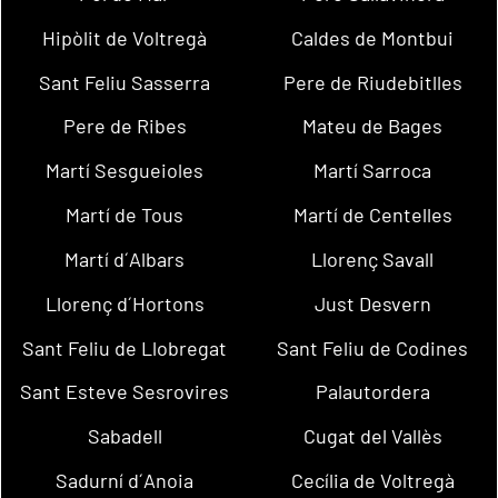
Hipòlit de Voltregà
Caldes de Montbui
Sant Feliu Sasserra
Pere de Riudebitlles
Pere de Ribes
Mateu de Bages
Martí Sesgueioles
Martí Sarroca
Martí de Tous
Martí de Centelles
Martí d´Albars
Llorenç Savall
Llorenç d´Hortons
Just Desvern
Sant Feliu de Llobregat
Sant Feliu de Codines
Sant Esteve Sesrovires
Palautordera
Sabadell
Cugat del Vallès
Sadurní d´Anoia
Cecília de Voltregà