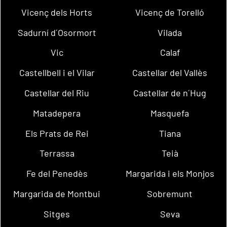
Vicenç dels Horts
Vicenç de Torelló
Sadurní d´Osormort
Vilada
Vic
Calaf
Castellbell i el Vilar
Castellar del Vallès
Castellar del Riu
Castellar de n´Hug
Matadepera
Masquefa
Els Prats de Rei
Tiana
Terrassa
Teià
Fe del Penedès
Margarida i els Monjos
Margarida de Montbui
Sobremunt
Sitges
Seva