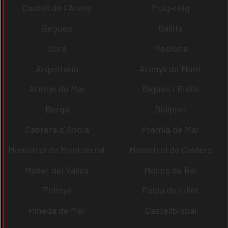
Castell de l´Areny
Puig-reig
Begues
Gallifa
Sora
Mediona
Argentona
Arenys de Munt
Arenys de Mar
Bigues i Riells
Berga
Bellprat
Cabrera d´Anoia
Premià de Mar
Monistrol de Montserrat
Monistrol de Calders
Mollet del Vallès
Molins de Rei
Polinyà
Pobla de Lillet
Pineda de Mar
Castellbisbal