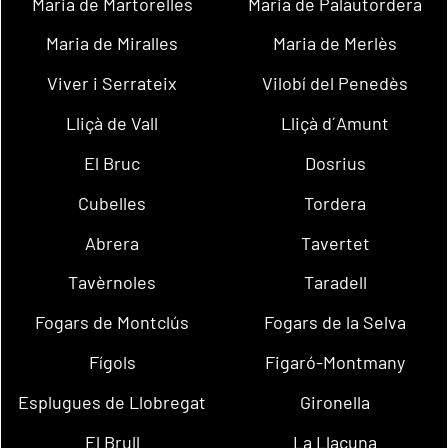
Maria de Martorelles
Maria de Palautordera
Maria de Miralles
Maria de Merlès
Viver i Serrateix
Vilobí del Penedès
Lliçà de Vall
Lliçà d´Amunt
El Bruc
Dosrius
Cubelles
Tordera
Abrera
Tavertet
Tavèrnoles
Taradell
Fogars de Montclús
Fogars de la Selva
Fígols
Figaró-Montmany
Esplugues de Llobregat
Gironella
El Brull
La Llacuna