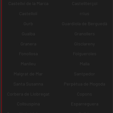
Castellví de la Marca
Castellterçol
Castellolí
rrius
Gurb
Guardiola de Berguedà
Gualba
Granollers
Granera
Gisclareny
Fonollosa
Folgueroles
Manlleu
Malla
Malgrat de Mar
Santpedor
Santa Susanna
Perpètua de Mogoda
Corbera de Llobregat
Copons
Collsuspina
Esparreguera