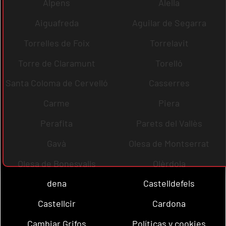
Alpens
Alella
Aiguafreda
Aguilar de Segarra
Torrelles de Foix
Torrelavit
Torre de Claramunt
Torelló
Santa Coloma de Cervelló
Casserres
Carme
Piera
Perafita
Parets del Vallès
Gavà
Olesa de Montserrat
Olesa de Bonesvalls
Olèrdola
dena
Castelldefels
Castellcir
Cardona
Cambiar Grifos
Políticas y cookies