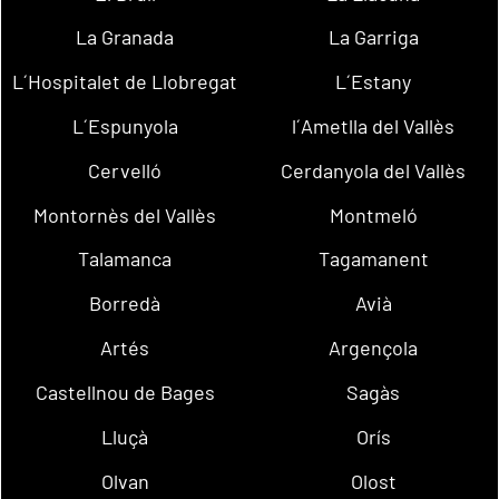
La Granada
La Garriga
L´Hospitalet de Llobregat
L´Estany
L´Espunyola
l´Ametlla del Vallès
Cervelló
Cerdanyola del Vallès
Montornès del Vallès
Montmeló
Talamanca
Tagamanent
Borredà
Avià
Artés
Argençola
Castellnou de Bages
Sagàs
Lluçà
Orís
Olvan
Olost