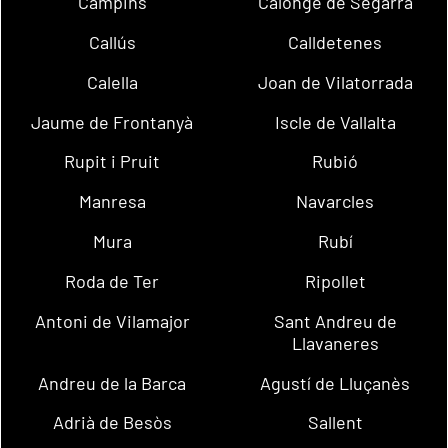
Campins
Calonge de Segarra
Callús
Calldetenes
Calella
Joan de Vilatorrada
Jaume de Frontanyà
Iscle de Vallalta
Rupit i Pruit
Rubió
Manresa
Navarcles
Mura
Rubí
Roda de Ter
Ripollet
Antoni de Vilamajor
Sant Andreu de
Llavaneres
Andreu de la Barca
Agustí de Lluçanès
Adrià de Besòs
Sallent