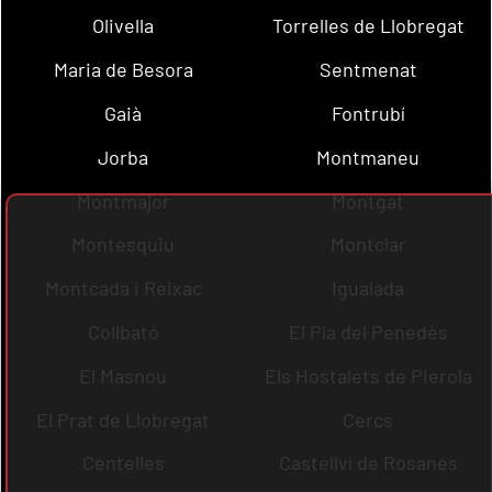
Olivella
Torrelles de Llobregat
Maria de Besora
Sentmenat
Gaià
Fontrubí
Jorba
Montmaneu
Montmajor
Montgat
Montesquiu
Montclar
Montcada i Reixac
Igualada
Collbató
El Pla del Penedès
El Masnou
Els Hostalets de Pierola
El Prat de Llobregat
Cercs
Centelles
Castellví de Rosanes