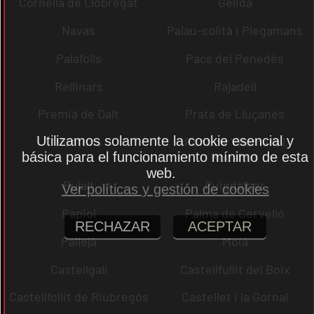
Cornellà de Llobregat
Gelida
Navas
Palau-solità i Plegamans
Palafolls
Pacs del Penedès
Rellinars
Rajadell
Premià de Dalt
Prats de Lluçanès
Utilizamos solamente la cookie esencial y
Pontons
Pont de Vilomara i
básica para el funcionamiento mínimo de esta
Rocafort
web.
Pujalt
Puigdàlber
Ver políticas y gestión de cookies
Papiol
Palma de Cervelló
RECHAZAR
ACEPTAR
Pallejà
Moià
Castellgalí
Castellfullit del Boix
Castellfollit de Riubregós
Castellet i la Gornal