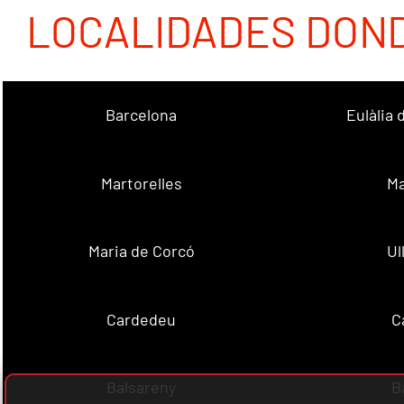
LOCALIDADES DON
Barcelona
Eulàlia
Martorelles
Ma
Maria de Corcó
Ul
Cardedeu
C
Balsareny
B