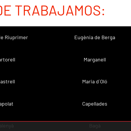
DE TRABAJAMOS:
 de Riuprimer
Eugènia de Berga
rtorell
Marganell
lastrell
Maria d´Oló
apolat
Capellades
alenyà
Bagà