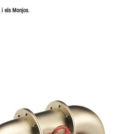
 i els Monjos
.