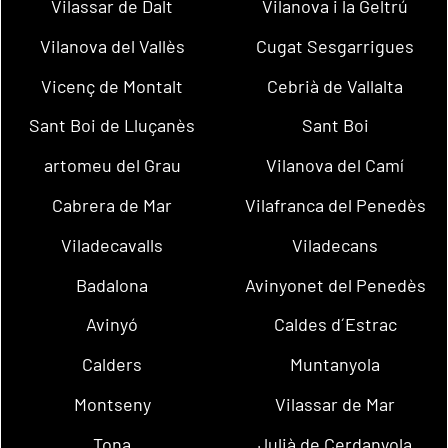
Vilassar de Dalt
Vilanova i la Geltrú
Vilanova del Vallès
Cugat Sesgarrigues
Vicenç de Montalt
Cebrià de Vallalta
Sant Boi de Lluçanès
Sant Boi
artomeu del Grau
Vilanova del Camí
Cabrera de Mar
Vilafranca del Penedès
Viladecavalls
Viladecans
Badalona
Avinyonet del Penedès
Avinyó
Caldes d´Estrac
Calders
Muntanyola
Montseny
Vilassar de Mar
Tona
Julià de Cerdanyola