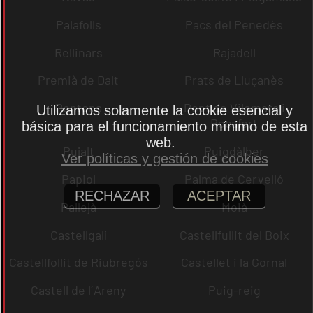
Palafolls
Pacs del Penedès
Rellinars
Rajadell
Premià de Dalt
Prats de Lluçanès
Pontons
Pont de Vilomara i
Utilizamos solamente la cookie esencial y
Rocafort
básica para el funcionamiento mínimo de esta
web.
Pujalt
Puigdàlber
Ver políticas y gestión de cookies
Papiol
Palma de Cervelló
RECHAZAR
ACEPTAR
Pallejà
Moià
Castellgalí
Castellfullit del Boix
Castellfollit de Riubregós
Castellet i la Gornal
Castell de l´Areny
Puig-reig