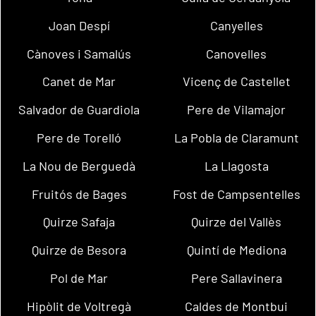
Joan Despí
Canyelles
Cànoves i Samalús
Canovelles
Canet de Mar
Vicenç de Castellet
Salvador de Guardiola
Pere de Vilamajor
Pere de Torelló
La Pobla de Claramunt
La Nou de Berguedà
La Llagosta
Fruitós de Bages
Fost de Campsentelles
Quirze Safaja
Quirze del Vallès
Quirze de Besora
Quintí de Mediona
Pol de Mar
Pere Sallavinera
Hipòlit de Voltregà
Caldes de Montbui