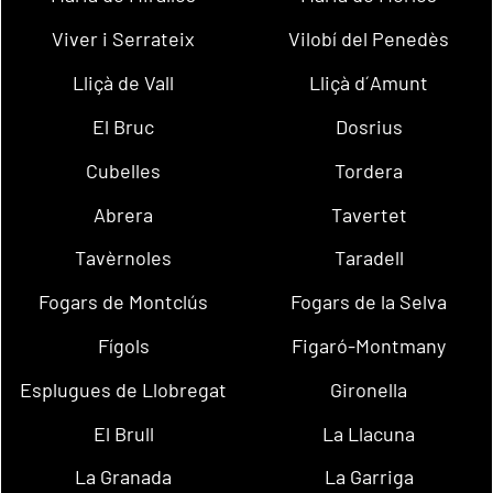
Viver i Serrateix
Vilobí del Penedès
Lliçà de Vall
Lliçà d´Amunt
El Bruc
Dosrius
Cubelles
Tordera
Abrera
Tavertet
Tavèrnoles
Taradell
Fogars de Montclús
Fogars de la Selva
Fígols
Figaró-Montmany
Esplugues de Llobregat
Gironella
El Brull
La Llacuna
La Granada
La Garriga