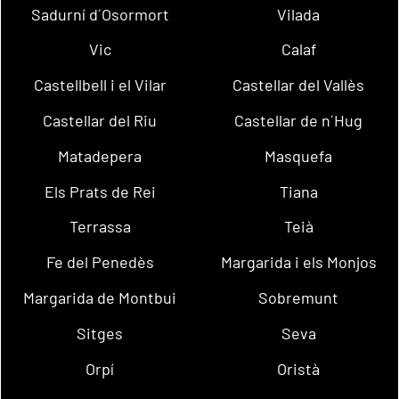
Sadurní d´Osormort
Vilada
Vic
Calaf
Castellbell i el Vilar
Castellar del Vallès
Castellar del Riu
Castellar de n´Hug
Matadepera
Masquefa
Els Prats de Rei
Tiana
Terrassa
Teià
Fe del Penedès
Margarida i els Monjos
Margarida de Montbui
Sobremunt
Sitges
Seva
Orpí
Oristà