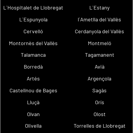
L´Hospitalet de Llobregat
L´Estany
L´Espunyola
l´Ametlla del Vallès
Cervelló
Cerdanyola del Vallès
Montornès del Vallès
Montmeló
Talamanca
Tagamanent
Borredà
Avià
Artés
Argençola
Castellnou de Bages
Sagàs
Lluçà
Orís
Olvan
Olost
Olivella
Torrelles de Llobregat