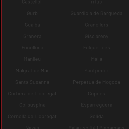
Castellolí
rrius
Gurb
Guardiola de Berguedà
Gualba
Granollers
Granera
Gisclareny
Fonollosa
Folgueroles
Manlleu
Malla
Malgrat de Mar
Santpedor
Santa Susanna
Perpètua de Mogoda
Corbera de Llobregat
Copons
Collsuspina
Esparreguera
Cornellà de Llobregat
Gelida
Navas
Palau-solità i Plegamans