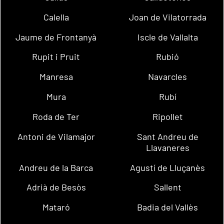
Calella
Joan de Vilatorrada
Jaume de Frontanyà
Iscle de Vallalta
Rupit i Pruit
Rubió
Manresa
Navarcles
Mura
Rubí
Roda de Ter
Ripollet
Antoni de Vilamajor
Sant Andreu de
Llavaneres
Andreu de la Barca
Agustí de Lluçanès
Adrià de Besòs
Sallent
Mataró
Badia del Vallès