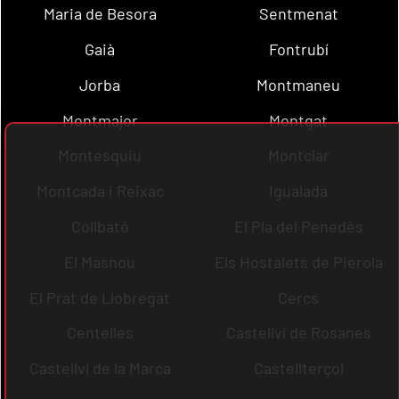
Maria de Besora
Sentmenat
Gaià
Fontrubí
Jorba
Montmaneu
Montmajor
Montgat
Montesquiu
Montclar
Montcada i Reixac
Igualada
Collbató
El Pla del Penedès
El Masnou
Els Hostalets de Pierola
El Prat de Llobregat
Cercs
Centelles
Castellví de Rosanes
Castellví de la Marca
Castellterçol