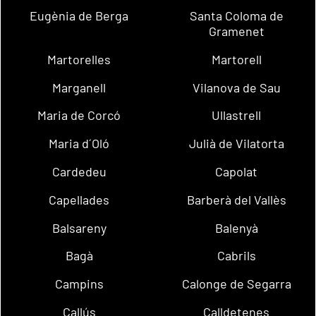
Eugènia de Berga
Santa Coloma de
Gramenet
Martorelles
Martorell
Marganell
Vilanova de Sau
Maria de Corcó
Ullastrell
Maria d´Oló
Julià de Vilatorta
Cardedeu
Capolat
Capellades
Barberà del Vallès
Balsareny
Balenyà
Bagà
Cabrils
Campins
Calonge de Segarra
Callús
Calldetenes