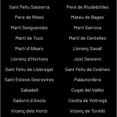
Sant Feliu Sasserra
Pere de Riudebitlles
Pere de Ribes
Mateu de Bages
Martí Sesgueioles
Martí Sarroca
Martí de Tous
Martí de Centelles
Martí d´Albars
Llorenç Savall
Llorenç d´Hortons
Just Desvern
Sant Feliu de Llobregat
Sant Feliu de Codines
Sant Esteve Sesrovires
Palautordera
Sabadell
Cugat del Vallès
Sadurní d´Anoia
Cecília de Voltregà
Vicenç dels Horts
Vicenç de Torelló