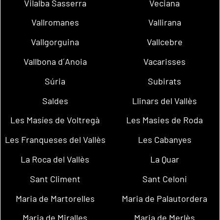
Vilalba Sasserra
Veciana
Vallromanes
Vallirana
Vallgorguina
Vallcebre
Vallbona d´Anoia
Vacarisses
Súria
Subirats
Saldes
Llinars del Vallès
Les Masíes de Voltregà
Les Masies de Roda
Les Franqueses del Vallès
Les Cabanyes
La Roca del Vallès
La Quar
Sant Climent
Sant Celoni
Maria de Martorelles
Maria de Palautordera
Maria de Miralles
Maria de Merlès