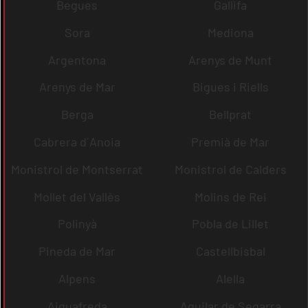
Begues
Gallifa
Sora
Mediona
Argentona
Arenys de Munt
Arenys de Mar
Bigues i Riells
Berga
Bellprat
Cabrera d´Anoia
Premià de Mar
Monistrol de Montserrat
Monistrol de Calders
Mollet del Vallès
Molins de Rei
Polinyà
Pobla de Lillet
Pineda de Mar
Castellbisbal
Alpens
Alella
Aiguafreda
Aguilar de Segarra