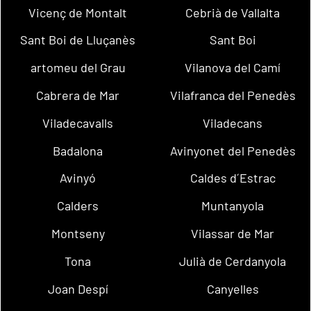
Vicenç de Montalt
Cebrià de Vallalta
Sant Boi de Lluçanès
Sant Boi
artomeu del Grau
Vilanova del Camí
Cabrera de Mar
Vilafranca del Penedès
Viladecavalls
Viladecans
Badalona
Avinyonet del Penedès
Avinyó
Caldes d´Estrac
Calders
Muntanyola
Montseny
Vilassar de Mar
Tona
Julià de Cerdanyola
Joan Despí
Canyelles