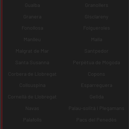
Gualba
Granollers
Granera
Gisclareny
Fonollosa
Folgueroles
Manlleu
Malla
Malgrat de Mar
Santpedor
Santa Susanna
Perpètua de Mogoda
Corbera de Llobregat
Copons
Collsuspina
Esparreguera
Cornellà de Llobregat
Gelida
Navas
Palau-solità i Plegamans
Palafolls
Pacs del Penedès