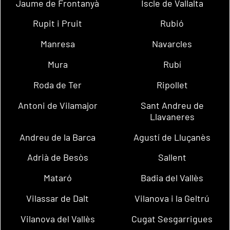
Jaume de Frontanyà
Iscle de Vallalta
Rupit i Pruit
Rubió
Manresa
Navarcles
Mura
Rubí
Roda de Ter
Ripollet
Antoni de Vilamajor
Sant Andreu de
Llavaneres
Andreu de la Barca
Agustí de Lluçanès
Adrià de Besòs
Sallent
Mataró
Badia del Vallès
Vilassar de Dalt
Vilanova i la Geltrú
Vilanova del Vallès
Cugat Sesgarrigues