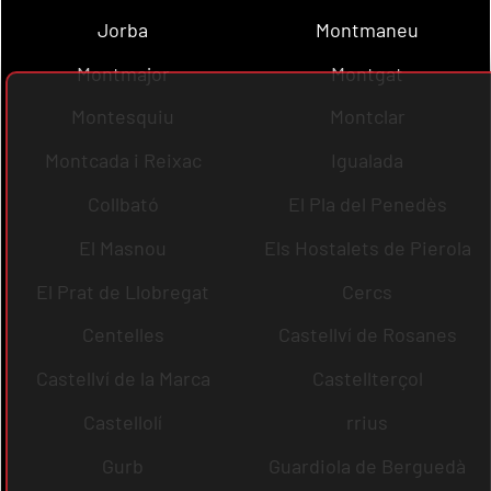
Jorba
Montmaneu
Montmajor
Montgat
Montesquiu
Montclar
Montcada i Reixac
Igualada
Collbató
El Pla del Penedès
El Masnou
Els Hostalets de Pierola
El Prat de Llobregat
Cercs
Centelles
Castellví de Rosanes
Castellví de la Marca
Castellterçol
Castellolí
rrius
Gurb
Guardiola de Berguedà