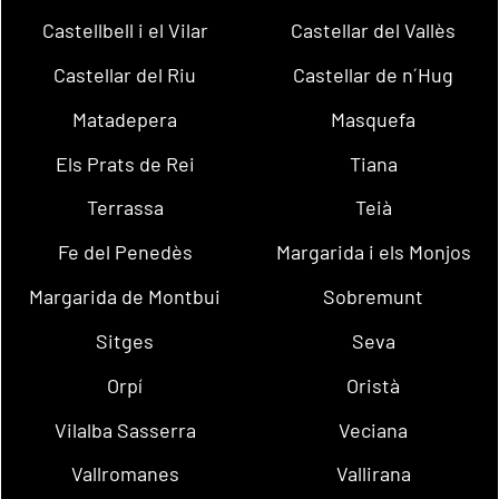
Castellbell i el Vilar
Castellar del Vallès
Castellar del Riu
Castellar de n´Hug
Matadepera
Masquefa
Els Prats de Rei
Tiana
Terrassa
Teià
Fe del Penedès
Margarida i els Monjos
Margarida de Montbui
Sobremunt
Sitges
Seva
Orpí
Oristà
Vilalba Sasserra
Veciana
Vallromanes
Vallirana