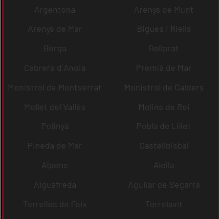
Argentona
Arenys de Munt
Arenys de Mar
Bigues i Riells
Berga
Bellprat
Cabrera d´Anoia
Premià de Mar
Monistrol de Montserrat
Monistrol de Calders
Mollet del Vallès
Molins de Rei
Polinyà
Pobla de Lillet
Pineda de Mar
Castellbisbal
Alpens
Alella
Aiguafreda
Aguilar de Segarra
Torrelles de Foix
Torrelavit