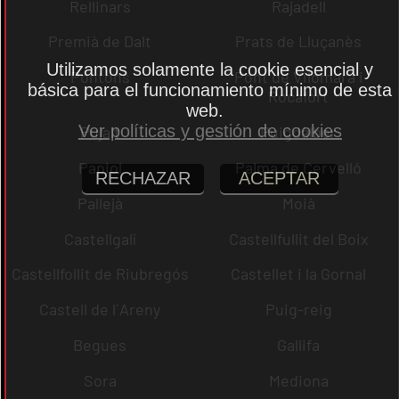
Rellinars
Rajadell
Premià de Dalt
Prats de Lluçanès
Utilizamos solamente la cookie esencial y
Pontons
Pont de Vilomara i
básica para el funcionamiento mínimo de esta
Rocafort
web.
Ver políticas y gestión de cookies
Pujalt
Puigdàlber
Papiol
Palma de Cervelló
RECHAZAR
ACEPTAR
Pallejà
Moià
Castellgalí
Castellfullit del Boix
Castellfollit de Riubregós
Castellet i la Gornal
Castell de l´Areny
Puig-reig
Begues
Gallifa
Sora
Mediona