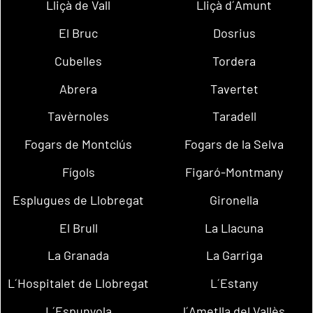
Lliçà de Vall
Lliçà d´Amunt
El Bruc
Dosrius
Cubelles
Tordera
Abrera
Tavertet
Tavèrnoles
Taradell
Fogars de Montclús
Fogars de la Selva
Fígols
Figaró-Montmany
Esplugues de Llobregat
Gironella
El Brull
La Llacuna
La Granada
La Garriga
L´Hospitalet de Llobregat
L´Estany
L´Espunyola
l´Ametlla del Vallès