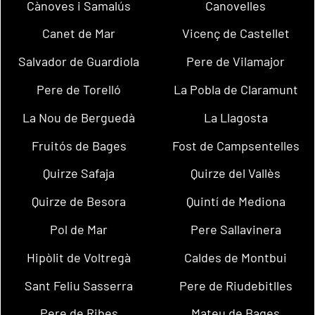
Cànoves i Samalús
Canovelles
Canet de Mar
Vicenç de Castellet
Salvador de Guardiola
Pere de Vilamajor
Pere de Torelló
La Pobla de Claramunt
La Nou de Berguedà
La Llagosta
Fruitós de Bages
Fost de Campsentelles
Quirze Safaja
Quirze del Vallès
Quirze de Besora
Quintí de Mediona
Pol de Mar
Pere Sallavinera
Hipòlit de Voltregà
Caldes de Montbui
Sant Feliu Sasserra
Pere de Riudebitlles
Pere de Ribes
Mateu de Bages