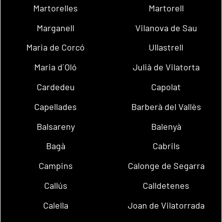
Martorelles
Martorell
Marganell
Vilanova de Sau
Maria de Corcó
Ullastrell
Maria d´Oló
Julià de Vilatorta
Cardedeu
Capolat
Capellades
Barberà del Vallès
Balsareny
Balenyà
Bagà
Cabrils
Campins
Calonge de Segarra
Callús
Calldetenes
Calella
Joan de Vilatorrada