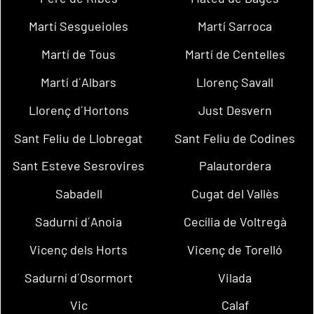
Martí Sesgueioles
Martí Sarroca
Martí de Tous
Martí de Centelles
Martí d´Albars
Llorenç Savall
Llorenç d´Hortons
Just Desvern
Sant Feliu de Llobregat
Sant Feliu de Codines
Sant Esteve Sesrovires
Palautordera
Sabadell
Cugat del Vallès
Sadurní d´Anoia
Cecília de Voltregà
Vicenç dels Horts
Vicenç de Torelló
Sadurní d´Osormort
Vilada
Vic
Calaf