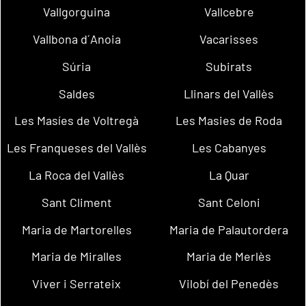
Vallgorguina
Vallcebre
Vallbona d´Anoia
Vacarisses
Súria
Subirats
Saldes
Llinars del Vallès
Les Masíes de Voltregà
Les Masies de Roda
Les Franqueses del Vallès
Les Cabanyes
La Roca del Vallès
La Quar
Sant Climent
Sant Celoni
Maria de Martorelles
Maria de Palautordera
Maria de Miralles
Maria de Merlès
Viver i Serrateix
Vilobí del Penedès