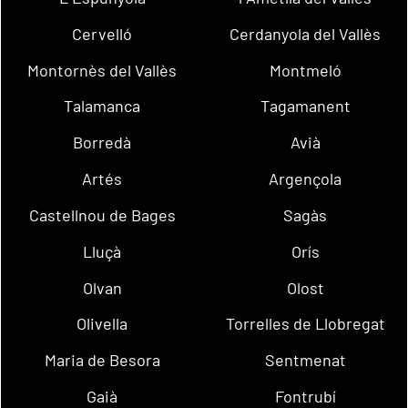
Cervelló
Cerdanyola del Vallès
Montornès del Vallès
Montmeló
Talamanca
Tagamanent
Borredà
Avià
Artés
Argençola
Castellnou de Bages
Sagàs
Lluçà
Orís
Olvan
Olost
Olivella
Torrelles de Llobregat
Maria de Besora
Sentmenat
Gaià
Fontrubí