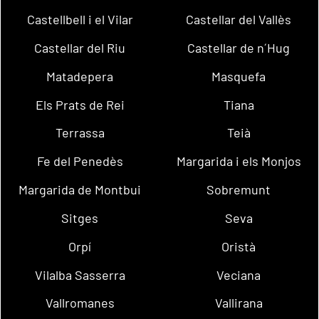
Castellbell i el Vilar
Castellar del Vallès
Castellar del Riu
Castellar de n´Hug
Matadepera
Masquefa
Els Prats de Rei
Tiana
Terrassa
Teià
Fe del Penedès
Margarida i els Monjos
Margarida de Montbui
Sobremunt
Sitges
Seva
Orpí
Oristà
Vilalba Sasserra
Veciana
Vallromanes
Vallirana