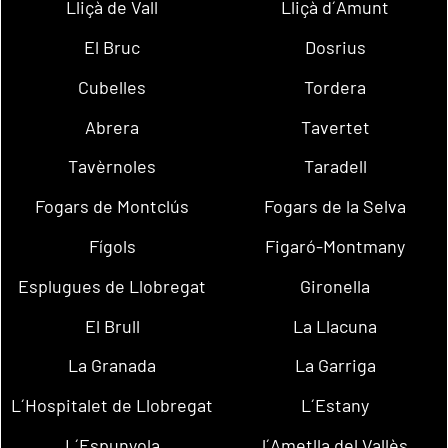
Lliçà de Vall
Lliçà d´Amunt
El Bruc
Dosrius
Cubelles
Tordera
Abrera
Tavertet
Tavèrnoles
Taradell
Fogars de Montclús
Fogars de la Selva
Fígols
Figaró-Montmany
Esplugues de Llobregat
Gironella
El Brull
La Llacuna
La Granada
La Garriga
L´Hospitalet de Llobregat
L´Estany
L´Espunyola
l´Ametlla del Vallès