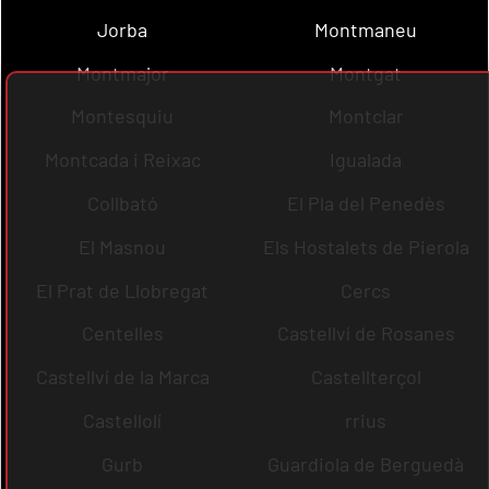
Jorba
Montmaneu
Montmajor
Montgat
Montesquiu
Montclar
Montcada i Reixac
Igualada
Collbató
El Pla del Penedès
El Masnou
Els Hostalets de Pierola
El Prat de Llobregat
Cercs
Centelles
Castellví de Rosanes
Castellví de la Marca
Castellterçol
Castellolí
rrius
Gurb
Guardiola de Berguedà