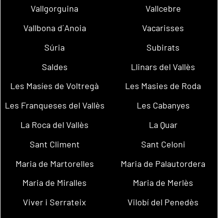
Vallgorguina
Vallcebre
Vallbona d´Anoia
Vacarisses
Súria
Subirats
Saldes
Llinars del Vallès
Les Masíes de Voltregà
Les Masies de Roda
Les Franqueses del Vallès
Les Cabanyes
La Roca del Vallès
La Quar
Sant Climent
Sant Celoni
Maria de Martorelles
Maria de Palautordera
Maria de Miralles
Maria de Merlès
Viver i Serrateix
Vilobí del Penedès