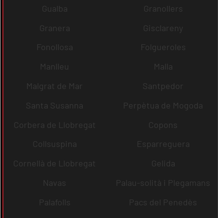
Gualba
Granollers
Granera
Gisclareny
Fonollosa
Folgueroles
Manlleu
Malla
Malgrat de Mar
Santpedor
Santa Susanna
Perpètua de Mogoda
Corbera de Llobregat
Copons
Collsuspina
Esparreguera
Cornellà de Llobregat
Gelida
Navas
Palau-solità i Plegamans
Palafolls
Pacs del Penedès