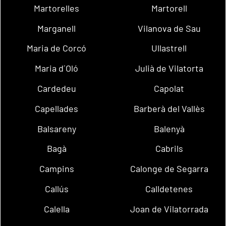
Martorelles
Martorell
Marganell
Vilanova de Sau
Maria de Corcó
Ullastrell
Maria d´Oló
Julià de Vilatorta
Cardedeu
Capolat
Capellades
Barberà del Vallès
Balsareny
Balenyà
Bagà
Cabrils
Campins
Calonge de Segarra
Callús
Calldetenes
Calella
Joan de Vilatorrada