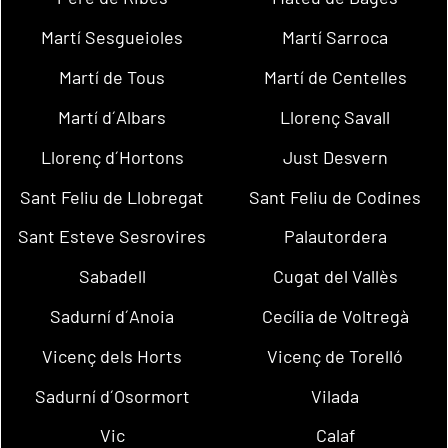
Martí Sesgueioles
Martí Sarroca
Martí de Tous
Martí de Centelles
Martí d´Albars
Llorenç Savall
Llorenç d´Hortons
Just Desvern
Sant Feliu de Llobregat
Sant Feliu de Codines
Sant Esteve Sesrovires
Palautordera
Sabadell
Cugat del Vallès
Sadurní d´Anoia
Cecília de Voltregà
Vicenç dels Horts
Vicenç de Torelló
Sadurní d´Osormort
Vilada
Vic
Calaf