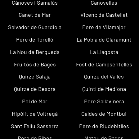
Cànoves i Samalús
Canovelles
Canet de Mar
Vicenç de Castellet
Salvador de Guardiola
Pere de Vilamajor
Pere de Torelló
La Pobla de Claramunt
La Nou de Berguedà
La Llagosta
Fruitós de Bages
Fost de Campsentelles
Quirze Safaja
Quirze del Vallès
Quirze de Besora
Quintí de Mediona
Pol de Mar
Pere Sallavinera
Hipòlit de Voltregà
Caldes de Montbui
Sant Feliu Sasserra
Pere de Riudebitlles
Pere de Ribes
Mateu de Bages