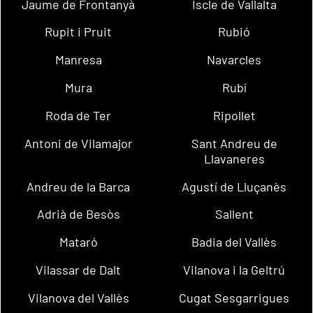
Jaume de Frontanyà
Iscle de Vallalta
Rupit i Pruit
Rubió
Manresa
Navarcles
Mura
Rubí
Roda de Ter
Ripollet
Antoni de Vilamajor
Sant Andreu de
Llavaneres
Andreu de la Barca
Agustí de Lluçanès
Adrià de Besòs
Sallent
Mataró
Badia del Vallès
Vilassar de Dalt
Vilanova i la Geltrú
Vilanova del Vallès
Cugat Sesgarrigues