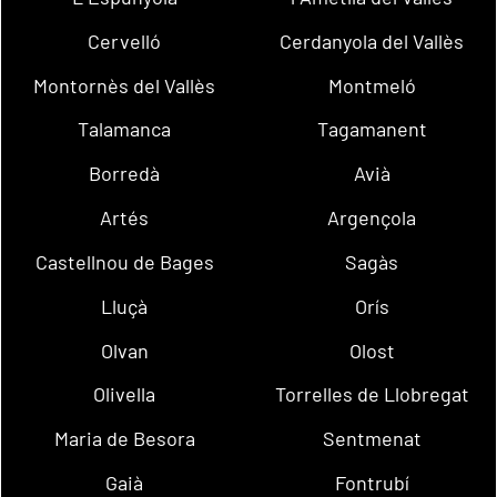
Cervelló
Cerdanyola del Vallès
Montornès del Vallès
Montmeló
Talamanca
Tagamanent
Borredà
Avià
Artés
Argençola
Castellnou de Bages
Sagàs
Lluçà
Orís
Olvan
Olost
Olivella
Torrelles de Llobregat
Maria de Besora
Sentmenat
Gaià
Fontrubí