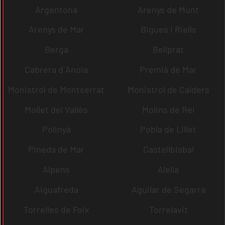
Argentona
Arenys de Munt
Arenys de Mar
Bigues i Riells
Berga
Bellprat
Cabrera d´Anoia
Premià de Mar
Monistrol de Montserrat
Monistrol de Calders
Mollet del Vallès
Molins de Rei
Polinyà
Pobla de Lillet
Pineda de Mar
Castellbisbal
Alpens
Alella
Aiguafreda
Aguilar de Segarra
Torrelles de Foix
Torrelavit