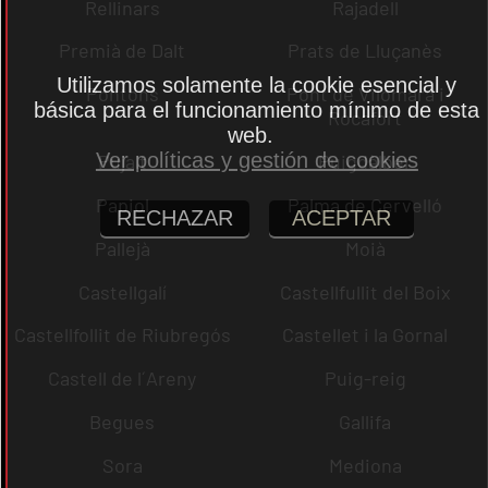
Rellinars
Rajadell
Premià de Dalt
Prats de Lluçanès
Utilizamos solamente la cookie esencial y
Pontons
Pont de Vilomara i
básica para el funcionamiento mínimo de esta
Rocafort
web.
Ver políticas y gestión de cookies
Pujalt
Puigdàlber
Papiol
Palma de Cervelló
RECHAZAR
ACEPTAR
Pallejà
Moià
Castellgalí
Castellfullit del Boix
Castellfollit de Riubregós
Castellet i la Gornal
Castell de l´Areny
Puig-reig
Begues
Gallifa
Sora
Mediona