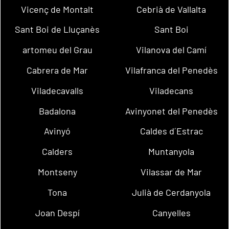
Vicenç de Montalt
Cebrià de Vallalta
Sant Boi de Lluçanès
Sant Boi
artomeu del Grau
Vilanova del Camí
Cabrera de Mar
Vilafranca del Penedès
Viladecavalls
Viladecans
Badalona
Avinyonet del Penedès
Avinyó
Caldes d´Estrac
Calders
Muntanyola
Montseny
Vilassar de Mar
Tona
Julià de Cerdanyola
Joan Despí
Canyelles