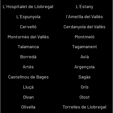
L´Hospitalet de Llobregat
L´Estany
L´Espunyola
l´Ametlla del Vallès
Cervelló
Cerdanyola del Vallès
Montornès del Vallès
Montmeló
Talamanca
Tagamanent
Borredà
Avià
Artés
Argençola
Castellnou de Bages
Sagàs
Lluçà
Orís
Olvan
Olost
Olivella
Torrelles de Llobregat