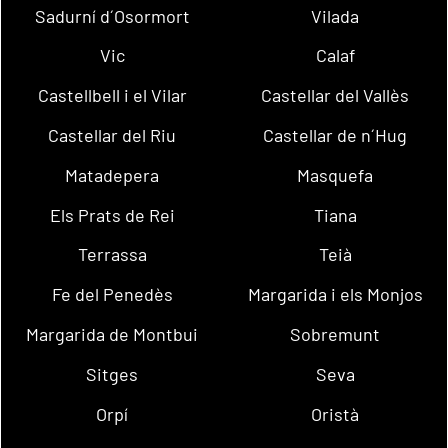
Sadurní d´Osormort
Vilada
Vic
Calaf
Castellbell i el Vilar
Castellar del Vallès
Castellar del Riu
Castellar de n´Hug
Matadepera
Masquefa
Els Prats de Rei
Tiana
Terrassa
Teià
Fe del Penedès
Margarida i els Monjos
Margarida de Montbui
Sobremunt
Sitges
Seva
Orpí
Oristà