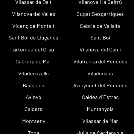
Vilassar de Dalt
Vilanova i la Geltrú
Vilanova del Vallès
Cugat Sesgarrigues
Vicenç de Montalt
Cebrià de Vallalta
Sant Boi de Lluçanès
Sant Boi
artomeu del Grau
Vilanova del Camí
Cabrera de Mar
Vilafranca del Penedès
Viladecavalls
Viladecans
Badalona
Avinyonet del Penedès
Avinyó
Caldes d´Estrac
Calders
Muntanyola
Montseny
Vilassar de Mar
Tona
Julià de Cerdanyola