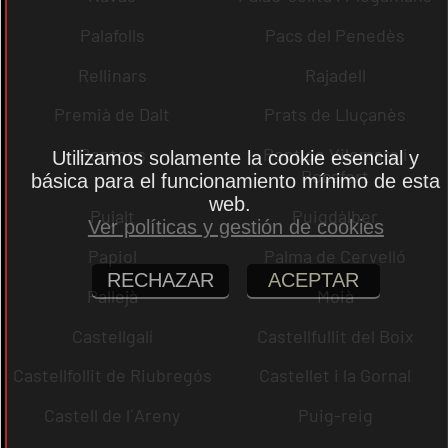
Palafolls
Pacs del Penedès
Rellinars
Rajadell
Premià de Dalt
Prats de Lluçanès
Pontons
Pont de Vilomara i
Utilizamos solamente la cookie esencial y
Rocafort
básica para el funcionamiento mínimo de esta
web.
Pujalt
Puigdàlber
Ver políticas y gestión de cookies
Papiol
Palma de Cervelló
RECHAZAR
ACEPTAR
Pallejà
Moià
Castellgalí
Castellfullit del Boix
Castellfollit de Riubregós
Castellet i la Gornal
Castell de l´Areny
Puig-reig