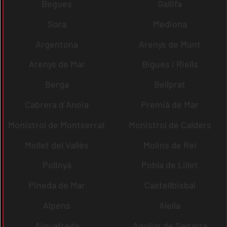
Begues
Gallifa
Sora
Mediona
Argentona
Arenys de Munt
Arenys de Mar
Bigues i Riells
Berga
Bellprat
Cabrera d´Anoia
Premià de Mar
Monistrol de Montserrat
Monistrol de Calders
Mollet del Vallès
Molins de Rei
Polinyà
Pobla de Lillet
Pineda de Mar
Castellbisbal
Alpens
Alella
Aiguafreda
Aguilar de Segarra