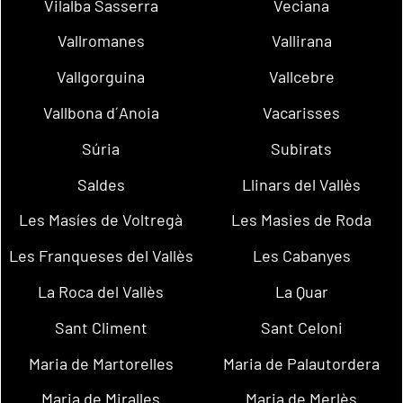
Vilalba Sasserra
Veciana
Vallromanes
Vallirana
Vallgorguina
Vallcebre
Vallbona d´Anoia
Vacarisses
Súria
Subirats
Saldes
Llinars del Vallès
Les Masíes de Voltregà
Les Masies de Roda
Les Franqueses del Vallès
Les Cabanyes
La Roca del Vallès
La Quar
Sant Climent
Sant Celoni
Maria de Martorelles
Maria de Palautordera
Maria de Miralles
Maria de Merlès