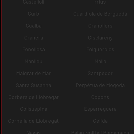
Castellolí
rrius
Gurb
Guardiola de Berguedà
Gualba
Granollers
Granera
Gisclareny
Fonollosa
Folgueroles
Manlleu
Malla
Malgrat de Mar
Santpedor
Santa Susanna
Perpètua de Mogoda
Corbera de Llobregat
Copons
Collsuspina
Esparreguera
Cornellà de Llobregat
Gelida
Navas
Palau-solità i Plegamans