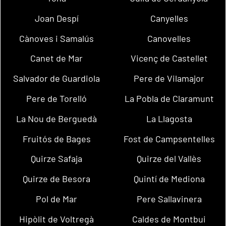
Joan Despí
Canyelles
Cànoves i Samalús
Canovelles
Canet de Mar
Vicenç de Castellet
Salvador de Guardiola
Pere de Vilamajor
Pere de Torelló
La Pobla de Claramunt
La Nou de Berguedà
La Llagosta
Fruitós de Bages
Fost de Campsentelles
Quirze Safaja
Quirze del Vallès
Quirze de Besora
Quintí de Mediona
Pol de Mar
Pere Sallavinera
Hipòlit de Voltregà
Caldes de Montbui