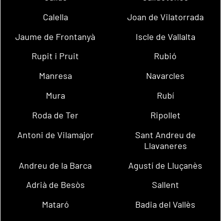
Calella
Joan de Vilatorrada
Jaume de Frontanyà
Iscle de Vallalta
Rupit i Pruit
Rubió
Manresa
Navarcles
Mura
Rubí
Roda de Ter
Ripollet
Antoni de Vilamajor
Sant Andreu de
Llavaneres
Andreu de la Barca
Agustí de Lluçanès
Adrià de Besòs
Sallent
Mataró
Badia del Vallès