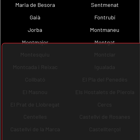
Maria de Besora
Sentmenat
Gaià
Fontrubí
Jorba
Montmaneu
Montmajor
Montgat
Montesquiu
Montclar
Montcada i Reixac
Igualada
Collbató
El Pla del Penedès
El Masnou
Els Hostalets de Pierola
El Prat de Llobregat
Cercs
Centelles
Castellví de Rosanes
Castellví de la Marca
Castellterçol