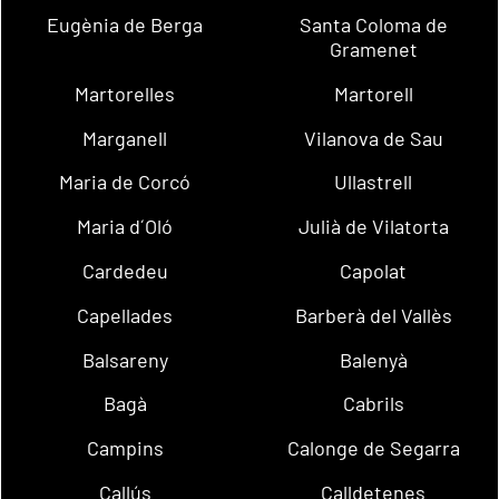
Eugènia de Berga
Santa Coloma de
Gramenet
Martorelles
Martorell
Marganell
Vilanova de Sau
Maria de Corcó
Ullastrell
Maria d´Oló
Julià de Vilatorta
Cardedeu
Capolat
Capellades
Barberà del Vallès
Balsareny
Balenyà
Bagà
Cabrils
Campins
Calonge de Segarra
Callús
Calldetenes