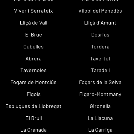
Viver i Serrateix
Vilobí del Penedès
Lliçà de Vall
Lliçà d´Amunt
El Bruc
Dosrius
Cubelles
Tordera
Abrera
Tavertet
Tavèrnoles
Taradell
Fogars de Montclús
Fogars de la Selva
Fígols
Figaró-Montmany
Esplugues de Llobregat
Gironella
El Brull
La Llacuna
La Granada
La Garriga