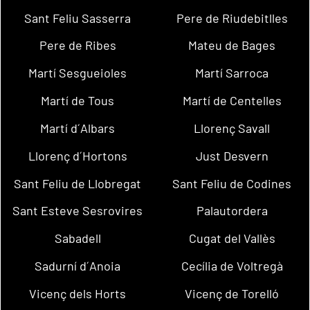
Sant Feliu Sasserra
Pere de Riudebitlles
Pere de Ribes
Mateu de Bages
Martí Sesgueioles
Martí Sarroca
Martí de Tous
Martí de Centelles
Martí d´Albars
Llorenç Savall
Llorenç d´Hortons
Just Desvern
Sant Feliu de Llobregat
Sant Feliu de Codines
Sant Esteve Sesrovires
Palautordera
Sabadell
Cugat del Vallès
Sadurní d´Anoia
Cecília de Voltregà
Vicenç dels Horts
Vicenç de Torelló