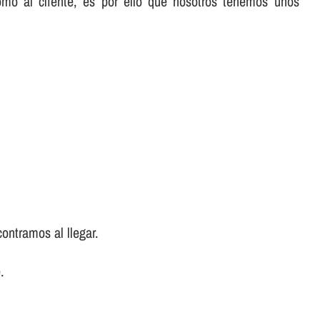
omo al cliente, es por ello que nosotros tenemos unos
ontramos al llegar.
.