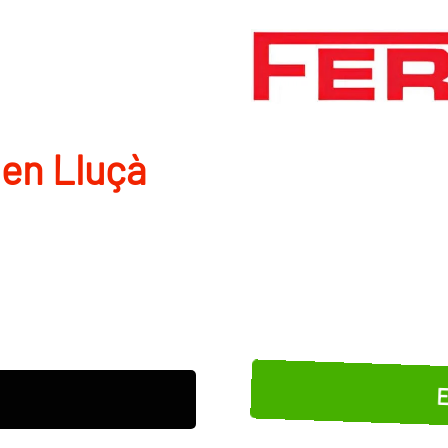
en Lluçà
E