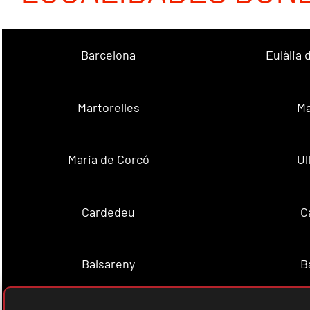
Barcelona
Eulàlia
Martorelles
Ma
Maria de Corcó
Ul
Cardedeu
C
Balsareny
B