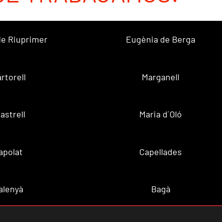
 de Riuprimer
Eugènia de Berga
rtorell
Marganell
lastrell
Maria d´Oló
apolat
Capellades
alenyà
Bagà