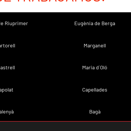
 de Riuprimer
Eugènia de Berga
rtorell
Marganell
lastrell
Maria d´Oló
apolat
Capellades
alenyà
Bagà