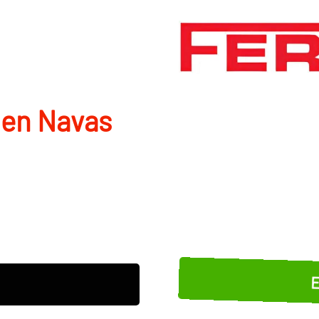
 en Navas
E