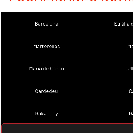
Barcelona
Eulàlia
Martorelles
Ma
Maria de Corcó
Ul
Cardedeu
C
Balsareny
B