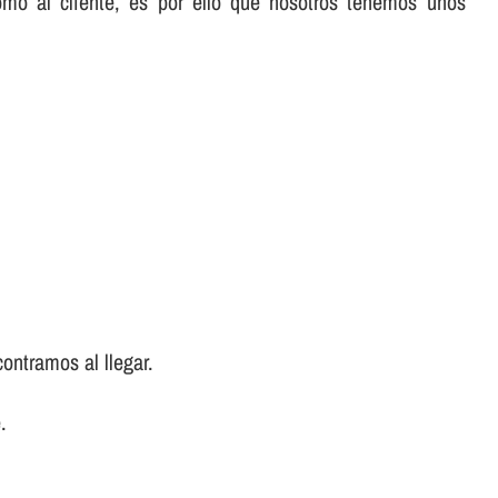
omo al cliente, es por ello que nosotros tenemos unos
ontramos al llegar.
.