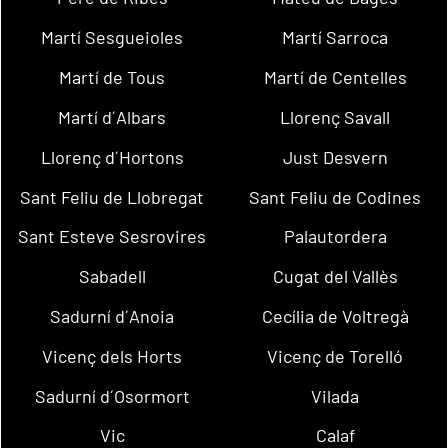
Martí Sesgueioles
Martí Sarroca
Martí de Tous
Martí de Centelles
Martí d´Albars
Llorenç Savall
Llorenç d´Hortons
Just Desvern
Sant Feliu de Llobregat
Sant Feliu de Codines
Sant Esteve Sesrovires
Palautordera
Sabadell
Cugat del Vallès
Sadurní d´Anoia
Cecília de Voltregà
Vicenç dels Horts
Vicenç de Torelló
Sadurní d´Osormort
Vilada
Vic
Calaf