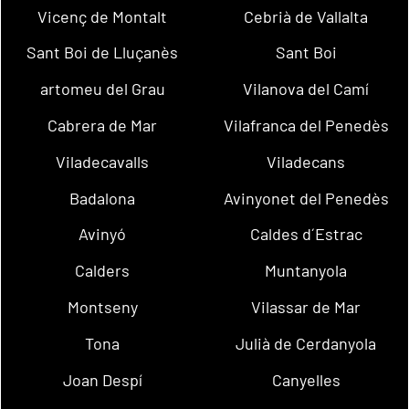
Vicenç de Montalt
Cebrià de Vallalta
Sant Boi de Lluçanès
Sant Boi
artomeu del Grau
Vilanova del Camí
Cabrera de Mar
Vilafranca del Penedès
Viladecavalls
Viladecans
Badalona
Avinyonet del Penedès
Avinyó
Caldes d´Estrac
Calders
Muntanyola
Montseny
Vilassar de Mar
Tona
Julià de Cerdanyola
Joan Despí
Canyelles