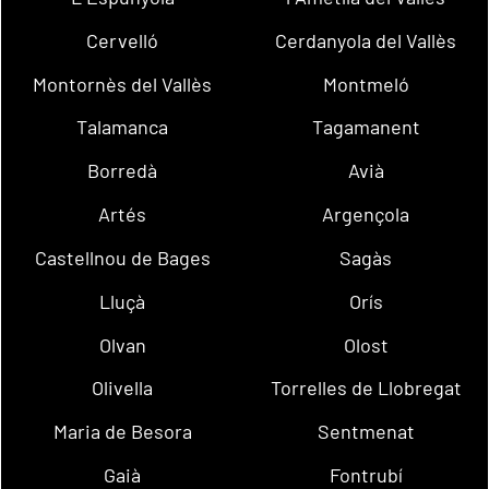
Cervelló
Cerdanyola del Vallès
Montornès del Vallès
Montmeló
Talamanca
Tagamanent
Borredà
Avià
Artés
Argençola
Castellnou de Bages
Sagàs
Lluçà
Orís
Olvan
Olost
Olivella
Torrelles de Llobregat
Maria de Besora
Sentmenat
Gaià
Fontrubí