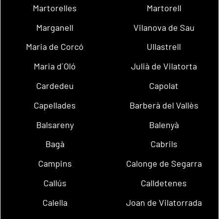
Martorelles
Martorell
Marganell
Vilanova de Sau
Maria de Corcó
Ullastrell
Maria d´Oló
Julià de Vilatorta
Cardedeu
Capolat
Capellades
Barberà del Vallès
Balsareny
Balenyà
Bagà
Cabrils
Campins
Calonge de Segarra
Callús
Calldetenes
Calella
Joan de Vilatorrada