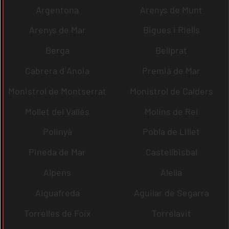
Argentona
Arenys de Munt
Arenys de Mar
Bigues i Riells
Berga
Bellprat
Cabrera d´Anoia
Premià de Mar
Monistrol de Montserrat
Monistrol de Calders
Mollet del Vallès
Molins de Rei
Polinyà
Pobla de Lillet
Pineda de Mar
Castellbisbal
Alpens
Alella
Aiguafreda
Aguilar de Segarra
Torrelles de Foix
Torrelavit