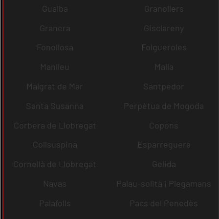
Gualba
Granollers
Granera
Gisclareny
Fonollosa
Folgueroles
Manlleu
Malla
Malgrat de Mar
Santpedor
Santa Susanna
Perpètua de Mogoda
Corbera de Llobregat
Copons
Collsuspina
Esparreguera
Cornellà de Llobregat
Gelida
Navas
Palau-solità i Plegamans
Palafolls
Pacs del Penedès