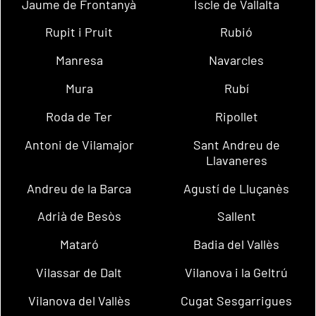
Jaume de Frontanyà
Iscle de Vallalta
Rupit i Pruit
Rubió
Manresa
Navarcles
Mura
Rubí
Roda de Ter
Ripollet
Antoni de Vilamajor
Sant Andreu de
Llavaneres
Andreu de la Barca
Agustí de Lluçanès
Adrià de Besòs
Sallent
Mataró
Badia del Vallès
Vilassar de Dalt
Vilanova i la Geltrú
Vilanova del Vallès
Cugat Sesgarrigues