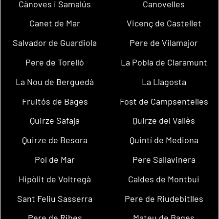
Cànoves i Samalús
Canovelles
Canet de Mar
Vicenç de Castellet
Salvador de Guardiola
Pere de Vilamajor
Pere de Torelló
La Pobla de Claramunt
La Nou de Berguedà
La Llagosta
Fruitós de Bages
Fost de Campsentelles
Quirze Safaja
Quirze del Vallès
Quirze de Besora
Quintí de Mediona
Pol de Mar
Pere Sallavinera
Hipòlit de Voltregà
Caldes de Montbui
Sant Feliu Sasserra
Pere de Riudebitlles
Pere de Ribes
Mateu de Bages