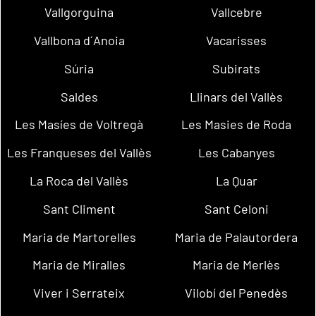
Vallgorguina
Vallcebre
Vallbona d´Anoia
Vacarisses
Súria
Subirats
Saldes
Llinars del Vallès
Les Masíes de Voltregà
Les Masies de Roda
Les Franqueses del Vallès
Les Cabanyes
La Roca del Vallès
La Quar
Sant Climent
Sant Celoni
Maria de Martorelles
Maria de Palautordera
Maria de Miralles
Maria de Merlès
Viver i Serrateix
Vilobí del Penedès