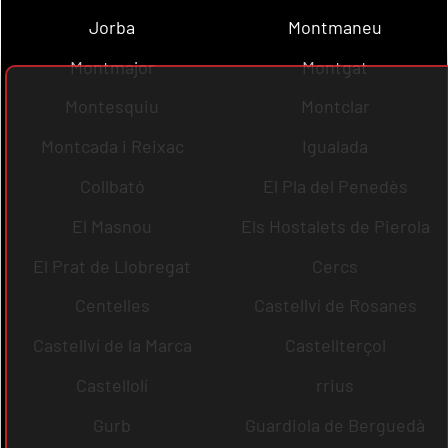
Jorba
Montmaneu
Montmajor
Montgat
Montesquiu
Montclar
Montcada i Reixac
Igualada
Collbató
El Pla del Penedès
El Masnou
Els Hostalets de Pierola
El Prat de Llobregat
Cercs
Centelles
Castellví de Rosanes
Castellví de la Marca
Castellterçol
Castellolí
rrius
Gurb
Guardiola de Berguedà