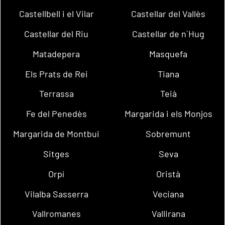
Castellbell i el Vilar
Castellar del Vallès
Castellar del Riu
Castellar de n´Hug
Matadepera
Masquefa
Els Prats de Rei
Tiana
Terrassa
Teià
Fe del Penedès
Margarida i els Monjos
Margarida de Montbui
Sobremunt
Sitges
Seva
Orpí
Oristà
Vilalba Sasserra
Veciana
Vallromanes
Vallirana