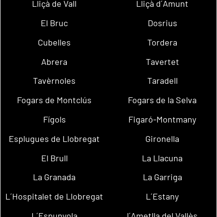
Lliçà de Vall
Lliçà d´Amunt
El Bruc
Dosrius
Cubelles
Tordera
Abrera
Tavertet
Tavèrnoles
Taradell
Fogars de Montclús
Fogars de la Selva
Fígols
Figaró-Montmany
Esplugues de Llobregat
Gironella
El Brull
La Llacuna
La Granada
La Garriga
L´Hospitalet de Llobregat
L´Estany
L´Espunyola
l´Ametlla del Vallès