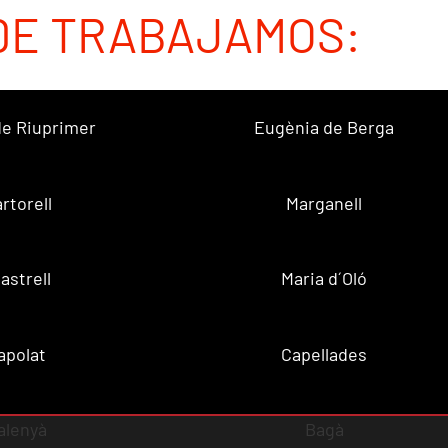
DE TRABAJAMOS:
 de Riuprimer
Eugènia de Berga
rtorell
Marganell
lastrell
Maria d´Oló
apolat
Capellades
alenyà
Bagà