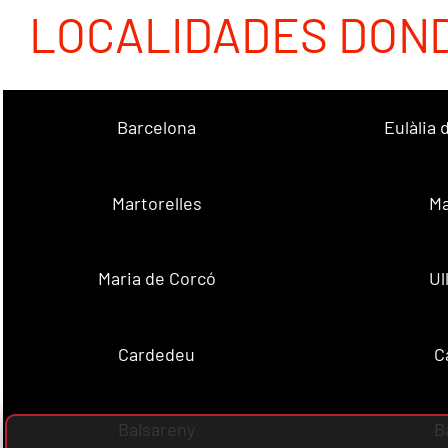
LOCALIDADES DON
Barcelona
Eulàlia
Martorelles
Ma
Maria de Corcó
Ul
Cardedeu
C
Balsareny
B