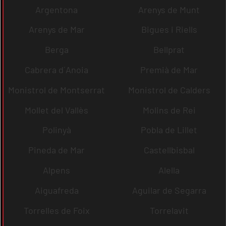
Argentona
Arenys de Munt
Arenys de Mar
Bigues i Riells
Berga
Bellprat
Cabrera d´Anoia
Premià de Mar
Monistrol de Montserrat
Monistrol de Calders
Mollet del Vallès
Molins de Rei
Polinyà
Pobla de Lillet
Pineda de Mar
Castellbisbal
Alpens
Alella
Aiguafreda
Aguilar de Segarra
Torrelles de Foix
Torrelavit