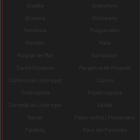
Gualba
Granollers
Granera
Gisclareny
Fonollosa
Folgueroles
Manlleu
Malla
Malgrat de Mar
Santpedor
Santa Susanna
Perpètua de Mogoda
Corbera de Llobregat
Copons
Collsuspina
Esparreguera
Cornellà de Llobregat
Gelida
Navas
Palau-solità i Plegamans
Palafolls
Pacs del Penedès