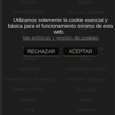
Rellinars
Rajadell
Premià de Dalt
Prats de Lluçanès
Utilizamos solamente la cookie esencial y
Pontons
Pont de Vilomara i
básica para el funcionamiento mínimo de esta
Rocafort
web.
Ver políticas y gestión de cookies
Pujalt
Puigdàlber
Papiol
Palma de Cervelló
RECHAZAR
ACEPTAR
Pallejà
Moià
Castellgalí
Castellfullit del Boix
Castellfollit de Riubregós
Castellet i la Gornal
Castell de l´Areny
Puig-reig
Begues
Gallifa
Sora
Mediona