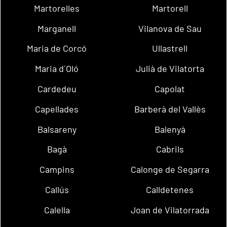
Martorelles
Martorell
Marganell
Vilanova de Sau
Maria de Corcó
Ullastrell
Maria d´Oló
Julià de Vilatorta
Cardedeu
Capolat
Capellades
Barberà del Vallès
Balsareny
Balenyà
Bagà
Cabrils
Campins
Calonge de Segarra
Callús
Calldetenes
Calella
Joan de Vilatorrada