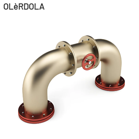
OLèRDOLA