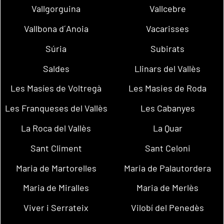
Vallgorguina
Vallcebre
Vallbona d´Anoia
Vacarisses
Súria
Subirats
Saldes
Llinars del Vallès
Les Masíes de Voltregà
Les Masies de Roda
Les Franqueses del Vallès
Les Cabanyes
La Roca del Vallès
La Quar
Sant Climent
Sant Celoni
Maria de Martorelles
Maria de Palautordera
Maria de Miralles
Maria de Merlès
Viver i Serrateix
Vilobí del Penedès