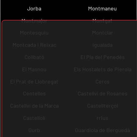
Jorba
Montmaneu
Montmajor
Montgat
Montesquiu
Montclar
Montcada i Reixac
Igualada
Collbató
El Pla del Penedès
El Masnou
Els Hostalets de Pierola
El Prat de Llobregat
Cercs
Centelles
Castellví de Rosanes
Castellví de la Marca
Castellterçol
Castellolí
rrius
Gurb
Guardiola de Berguedà