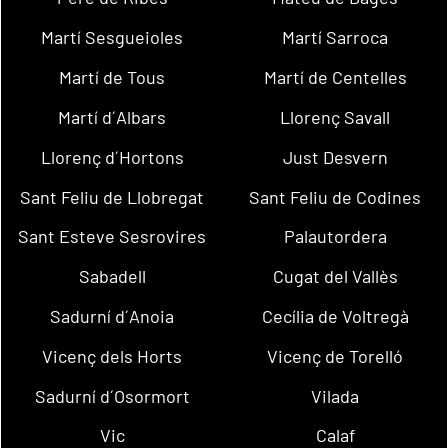
Martí Sesgueioles
Martí Sarroca
Martí de Tous
Martí de Centelles
Martí d´Albars
Llorenç Savall
Llorenç d´Hortons
Just Desvern
Sant Feliu de Llobregat
Sant Feliu de Codines
Sant Esteve Sesrovires
Palautordera
Sabadell
Cugat del Vallès
Sadurní d´Anoia
Cecília de Voltregà
Vicenç dels Horts
Vicenç de Torelló
Sadurní d´Osormort
Vilada
Vic
Calaf