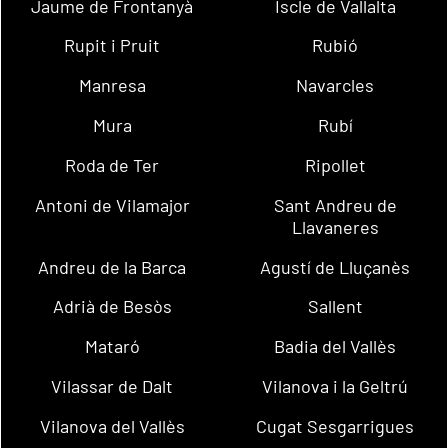
Jaume de Frontanyà
Iscle de Vallalta
Rupit i Pruit
Rubió
Manresa
Navarcles
Mura
Rubí
Roda de Ter
Ripollet
Antoni de Vilamajor
Sant Andreu de
Llavaneres
Andreu de la Barca
Agustí de Lluçanès
Adrià de Besòs
Sallent
Mataró
Badia del Vallès
Vilassar de Dalt
Vilanova i la Geltrú
Vilanova del Vallès
Cugat Sesgarrigues