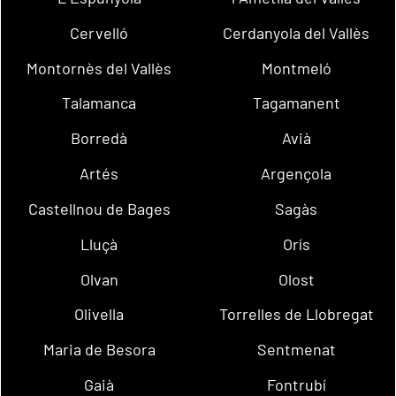
Cervelló
Cerdanyola del Vallès
Montornès del Vallès
Montmeló
Talamanca
Tagamanent
Borredà
Avià
Artés
Argençola
Castellnou de Bages
Sagàs
Lluçà
Orís
Olvan
Olost
Olivella
Torrelles de Llobregat
Maria de Besora
Sentmenat
Gaià
Fontrubí