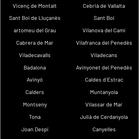
Vicenç de Montalt
Cebrià de Vallalta
Sant Boi de Lluçanès
Sant Boi
artomeu del Grau
Vilanova del Camí
Cabrera de Mar
Vilafranca del Penedès
Viladecavalls
Viladecans
Badalona
Avinyonet del Penedès
Avinyó
Caldes d´Estrac
Calders
Muntanyola
Montseny
Vilassar de Mar
Tona
Julià de Cerdanyola
Joan Despí
Canyelles