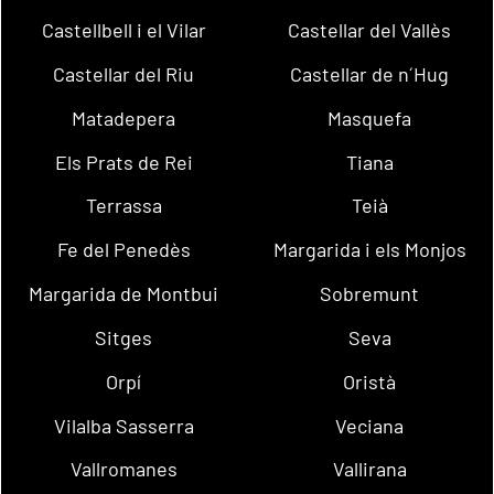
Castellbell i el Vilar
Castellar del Vallès
Castellar del Riu
Castellar de n´Hug
Matadepera
Masquefa
Els Prats de Rei
Tiana
Terrassa
Teià
Fe del Penedès
Margarida i els Monjos
Margarida de Montbui
Sobremunt
Sitges
Seva
Orpí
Oristà
Vilalba Sasserra
Veciana
Vallromanes
Vallirana