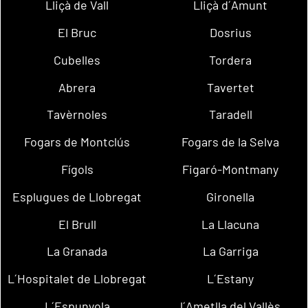
Lliçà de Vall
Lliçà d´Amunt
El Bruc
Dosrius
Cubelles
Tordera
Abrera
Tavertet
Tavèrnoles
Taradell
Fogars de Montclús
Fogars de la Selva
Fígols
Figaró-Montmany
Esplugues de Llobregat
Gironella
El Brull
La Llacuna
La Granada
La Garriga
L´Hospitalet de Llobregat
L´Estany
L´Espunyola
l´Ametlla del Vallès