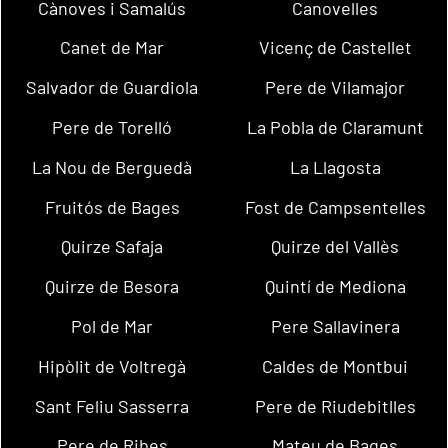
Cànoves i Samalús
Canovelles
Canet de Mar
Vicenç de Castellet
Salvador de Guardiola
Pere de Vilamajor
Pere de Torelló
La Pobla de Claramunt
La Nou de Berguedà
La Llagosta
Fruitós de Bages
Fost de Campsentelles
Quirze Safaja
Quirze del Vallès
Quirze de Besora
Quintí de Mediona
Pol de Mar
Pere Sallavinera
Hipòlit de Voltregà
Caldes de Montbui
Sant Feliu Sasserra
Pere de Riudebitlles
Pere de Ribes
Mateu de Bages