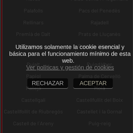
Palafolls
Pacs del Penedès
Rellinars
Rajadell
Premià de Dalt
Prats de Lluçanès
Pontons
Pont de Vilomara i
Utilizamos solamente la cookie esencial y
Rocafort
básica para el funcionamiento mínimo de esta
web.
Pujalt
Puigdàlber
Ver políticas y gestión de cookies
Papiol
Palma de Cervelló
RECHAZAR
ACEPTAR
Pallejà
Moià
Castellgalí
Castellfullit del Boix
Castellfollit de Riubregós
Castellet i la Gornal
Castell de l´Areny
Puig-reig