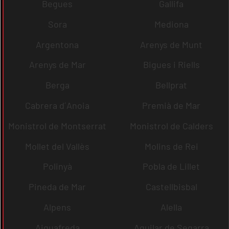
Begues
Gallifa
Sora
Mediona
Argentona
Arenys de Munt
Arenys de Mar
Bigues i Riells
Berga
Bellprat
Cabrera d´Anoia
Premià de Mar
Monistrol de Montserrat
Monistrol de Calders
Mollet del Vallès
Molins de Rei
Polinyà
Pobla de Lillet
Pineda de Mar
Castellbisbal
Alpens
Alella
Aiguafreda
Aguilar de Segarra