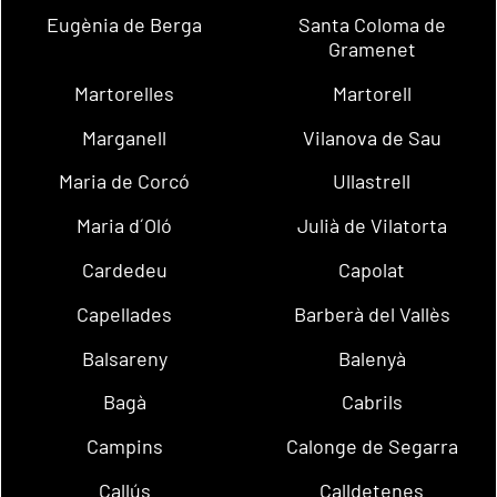
Eugènia de Berga
Santa Coloma de
Gramenet
Martorelles
Martorell
Marganell
Vilanova de Sau
Maria de Corcó
Ullastrell
Maria d´Oló
Julià de Vilatorta
Cardedeu
Capolat
Capellades
Barberà del Vallès
Balsareny
Balenyà
Bagà
Cabrils
Campins
Calonge de Segarra
Callús
Calldetenes