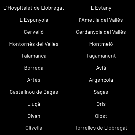
L´Hospitalet de Llobregat
L´Estany
L´Espunyola
l´Ametlla del Vallès
Cervelló
Cerdanyola del Vallès
Montornès del Vallès
Montmeló
Talamanca
Tagamanent
Borredà
Avià
Artés
Argençola
Castellnou de Bages
Sagàs
Lluçà
Orís
Olvan
Olost
Olivella
Torrelles de Llobregat