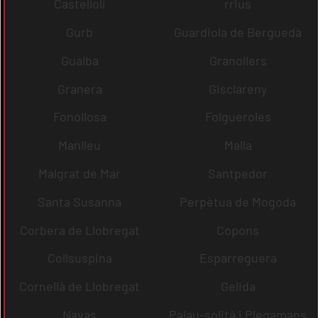
Castellolí
rrius
Gurb
Guardiola de Berguedà
Gualba
Granollers
Granera
Gisclareny
Fonollosa
Folgueroles
Manlleu
Malla
Malgrat de Mar
Santpedor
Santa Susanna
Perpètua de Mogoda
Corbera de Llobregat
Copons
Collsuspina
Esparreguera
Cornellà de Llobregat
Gelida
Navas
Palau-solità i Plegamans