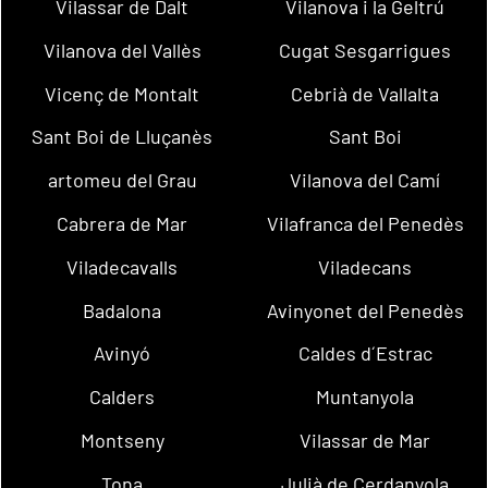
Vilassar de Dalt
Vilanova i la Geltrú
Vilanova del Vallès
Cugat Sesgarrigues
Vicenç de Montalt
Cebrià de Vallalta
Sant Boi de Lluçanès
Sant Boi
artomeu del Grau
Vilanova del Camí
Cabrera de Mar
Vilafranca del Penedès
Viladecavalls
Viladecans
Badalona
Avinyonet del Penedès
Avinyó
Caldes d´Estrac
Calders
Muntanyola
Montseny
Vilassar de Mar
Tona
Julià de Cerdanyola