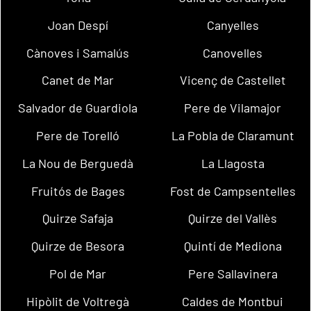
Joan Despí
Canyelles
Cànoves i Samalús
Canovelles
Canet de Mar
Vicenç de Castellet
Salvador de Guardiola
Pere de Vilamajor
Pere de Torelló
La Pobla de Claramunt
La Nou de Berguedà
La Llagosta
Fruitós de Bages
Fost de Campsentelles
Quirze Safaja
Quirze del Vallès
Quirze de Besora
Quintí de Mediona
Pol de Mar
Pere Sallavinera
Hipòlit de Voltregà
Caldes de Montbui