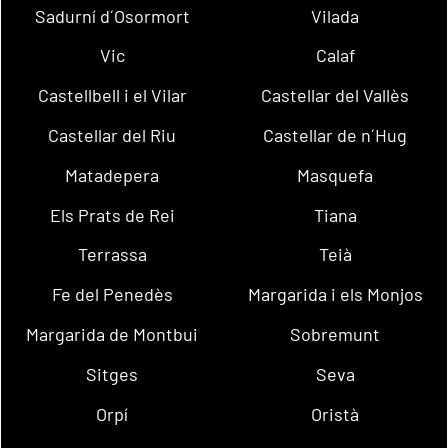
Sadurní d´Osormort
Vilada
Vic
Calaf
Castellbell i el Vilar
Castellar del Vallès
Castellar del Riu
Castellar de n´Hug
Matadepera
Masquefa
Els Prats de Rei
Tiana
Terrassa
Teià
Fe del Penedès
Margarida i els Monjos
Margarida de Montbui
Sobremunt
Sitges
Seva
Orpí
Oristà