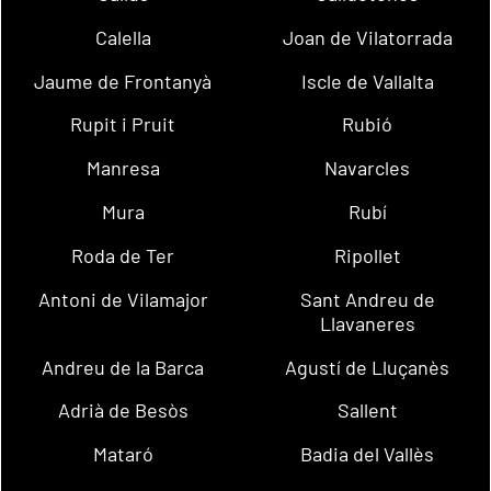
Calella
Joan de Vilatorrada
Jaume de Frontanyà
Iscle de Vallalta
Rupit i Pruit
Rubió
Manresa
Navarcles
Mura
Rubí
Roda de Ter
Ripollet
Antoni de Vilamajor
Sant Andreu de
Llavaneres
Andreu de la Barca
Agustí de Lluçanès
Adrià de Besòs
Sallent
Mataró
Badia del Vallès