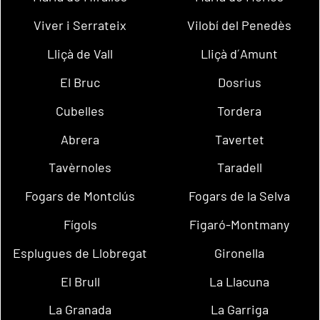
Viver i Serrateix
Vilobí del Penedès
Lliçà de Vall
Lliçà d´Amunt
El Bruc
Dosrius
Cubelles
Tordera
Abrera
Tavertet
Tavèrnoles
Taradell
Fogars de Montclús
Fogars de la Selva
Fígols
Figaró-Montmany
Esplugues de Llobregat
Gironella
El Brull
La Llacuna
La Granada
La Garriga