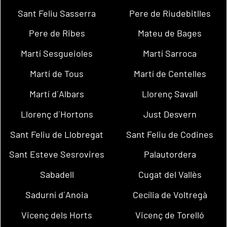
Sant Feliu Sasserra
Pere de Riudebitlles
Pere de Ribes
Mateu de Bages
Martí Sesgueioles
Martí Sarroca
Martí de Tous
Martí de Centelles
Martí d´Albars
Llorenç Savall
Llorenç d´Hortons
Just Desvern
Sant Feliu de Llobregat
Sant Feliu de Codines
Sant Esteve Sesrovires
Palautordera
Sabadell
Cugat del Vallès
Sadurní d´Anoia
Cecília de Voltregà
Vicenç dels Horts
Vicenç de Torelló