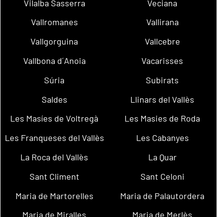
Vilalba Sasserra
Veciana
Vallromanes
Vallirana
Vallgorguina
Vallcebre
Vallbona d´Anoia
Vacarisses
Súria
Subirats
Saldes
Llinars del Vallès
Les Masíes de Voltregà
Les Masies de Roda
Les Franqueses del Vallès
Les Cabanyes
La Roca del Vallès
La Quar
Sant Climent
Sant Celoni
Maria de Martorelles
Maria de Palautordera
Maria de Miralles
Maria de Merlès