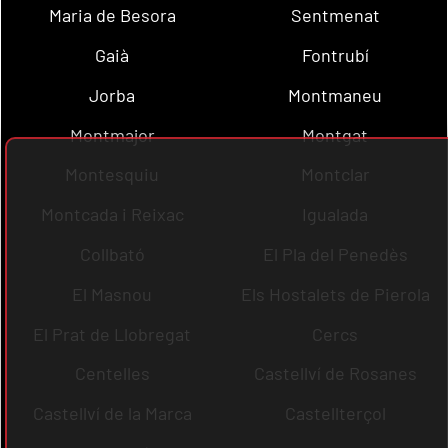
Maria de Besora
Sentmenat
Gaià
Fontrubí
Jorba
Montmaneu
Montmajor
Montgat
Montesquiu
Montclar
Montcada i Reixac
Igualada
Collbató
El Pla del Penedès
El Masnou
Els Hostalets de Pierola
El Prat de Llobregat
Cercs
Centelles
Castellví de Rosanes
Castellví de la Marca
Castellterçol