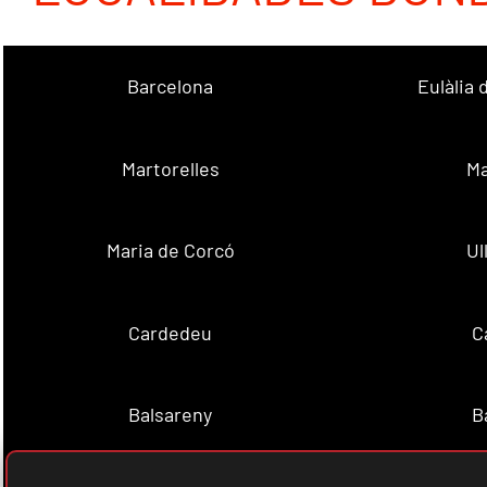
Barcelona
Eulàlia
Martorelles
Ma
Maria de Corcó
Ul
Cardedeu
C
Balsareny
B