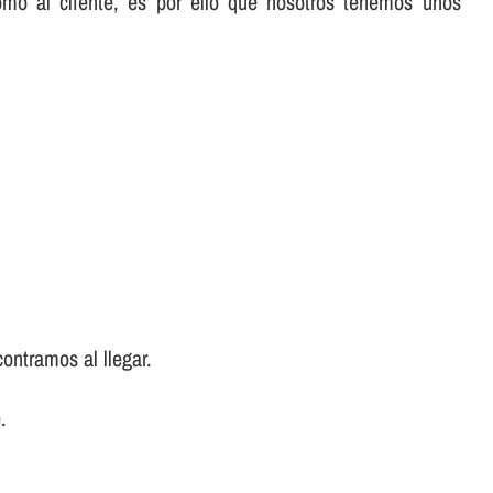
omo al cliente, es por ello que nosotros tenemos unos
ontramos al llegar.
.