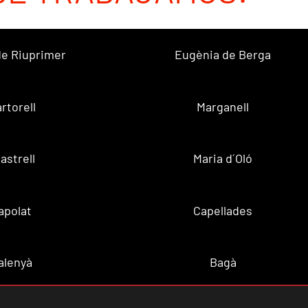
 de Riuprimer
Eugènia de Berga
rtorell
Marganell
lastrell
Maria d´Oló
apolat
Capellades
alenyà
Bagà