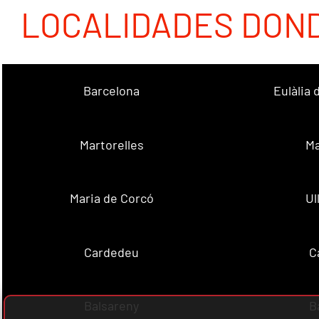
LOCALIDADES DON
Barcelona
Eulàlia
Martorelles
Ma
Maria de Corcó
Ul
Cardedeu
C
Balsareny
B