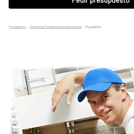
Fontaneros
Empresa Fontaneria en Barcelona
Puigdàlber