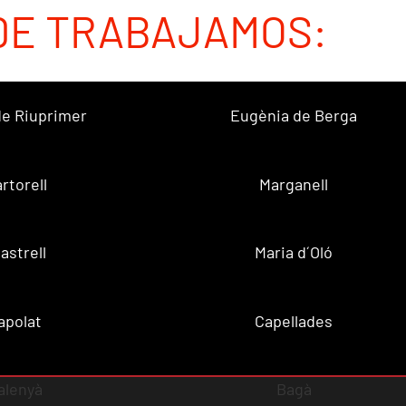
DE TRABAJAMOS:
 de Riuprimer
Eugènia de Berga
rtorell
Marganell
lastrell
Maria d´Oló
apolat
Capellades
alenyà
Bagà