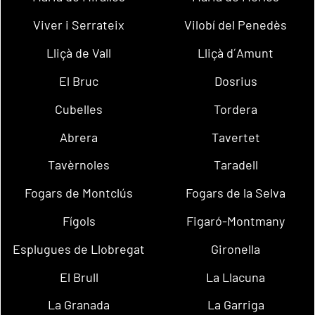
Viver i Serrateix
Vilobí del Penedès
Lliçà de Vall
Lliçà d´Amunt
El Bruc
Dosrius
Cubelles
Tordera
Abrera
Tavertet
Tavèrnoles
Taradell
Fogars de Montclús
Fogars de la Selva
Fígols
Figaró-Montmany
Esplugues de Llobregat
Gironella
El Brull
La Llacuna
La Granada
La Garriga