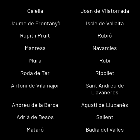
Calella
Joan de Vilatorrada
Jaume de Frontanyà
Iscle de Vallalta
Rupit i Pruit
Rubió
Manresa
Navarcles
Mura
Rubí
Roda de Ter
Ripollet
Antoni de Vilamajor
Sant Andreu de
Llavaneres
Andreu de la Barca
Agustí de Lluçanès
Adrià de Besòs
Sallent
Mataró
Badia del Vallès