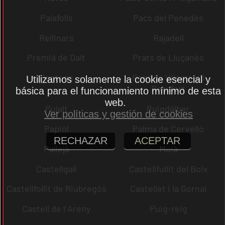
Palafolls
Pacs del Penedès
Rellinars
Rajadell
Premià de Dalt
Prats de Lluçanès
Pontons
Pont de Vilomara i
Utilizamos solamente la cookie esencial y
Rocafort
básica para el funcionamiento mínimo de esta
web.
Pujalt
Puigdàlber
Ver políticas y gestión de cookies
Papiol
Palma de Cervelló
RECHAZAR
ACEPTAR
Pallejà
Moià
Castellgalí
Castellfullit del Boix
Castellfollit de Riubregós
Castellet i la Gornal
Castell de l´Areny
Puig-reig