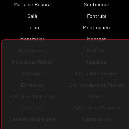
Maria de Besora
Sentmenat
Gaià
Fontrubí
Jorba
Montmaneu
Montmajor
Montgat
Montesquiu
Montclar
Montcada i Reixac
Igualada
Collbató
El Pla del Penedès
El Masnou
Els Hostalets de Pierola
El Prat de Llobregat
Cercs
Centelles
Castellví de Rosanes
Castellví de la Marca
Castellterçol