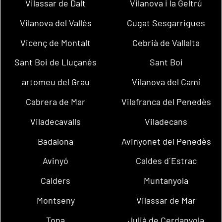
Vilassar de Dalt
Vilanova i la Geltrú
Vilanova del Vallès
Cugat Sesgarrigues
Vicenç de Montalt
Cebrià de Vallalta
Sant Boi de Lluçanès
Sant Boi
artomeu del Grau
Vilanova del Camí
Cabrera de Mar
Vilafranca del Penedès
Viladecavalls
Viladecans
Badalona
Avinyonet del Penedès
Avinyó
Caldes d´Estrac
Calders
Muntanyola
Montseny
Vilassar de Mar
Tona
Julià de Cerdanyola