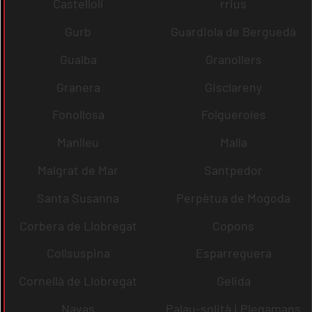
Castellolí
rrius
Gurb
Guardiola de Berguedà
Gualba
Granollers
Granera
Gisclareny
Fonollosa
Folgueroles
Manlleu
Malla
Malgrat de Mar
Santpedor
Santa Susanna
Perpètua de Mogoda
Corbera de Llobregat
Copons
Collsuspina
Esparreguera
Cornellà de Llobregat
Gelida
Navas
Palau-solità i Plegamans