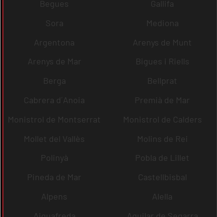
Begues
Gallifa
Sora
Mediona
Argentona
Arenys de Munt
Arenys de Mar
Bigues i Riells
Berga
Bellprat
Cabrera d´Anoia
Premià de Mar
Monistrol de Montserrat
Monistrol de Calders
Mollet del Vallès
Molins de Rei
Polinyà
Pobla de Lillet
Pineda de Mar
Castellbisbal
Alpens
Alella
Aiguafreda
Aguilar de Segarra