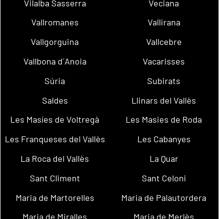
Vilalba Sasserra
Veciana
Vallromanes
Vallirana
Vallgorguina
Vallcebre
Vallbona d´Anoia
Vacarisses
Súria
Subirats
Saldes
Llinars del Vallès
Les Masíes de Voltregà
Les Masies de Roda
Les Franqueses del Vallès
Les Cabanyes
La Roca del Vallès
La Quar
Sant Climent
Sant Celoni
Maria de Martorelles
Maria de Palautordera
Maria de Miralles
Maria de Merlès