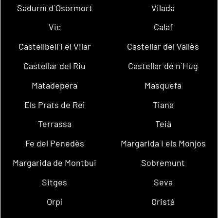
Sadurní d´Osormort
Vilada
Vic
Calaf
Castellbell i el Vilar
Castellar del Vallès
Castellar del Riu
Castellar de n´Hug
Matadepera
Masquefa
Els Prats de Rei
Tiana
Terrassa
Teià
Fe del Penedès
Margarida i els Monjos
Margarida de Montbui
Sobremunt
Sitges
Seva
Orpí
Oristà