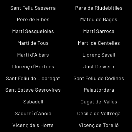
Sant Feliu Sasserra
Pere de Riudebitlles
Pere de Ribes
Mateu de Bages
Martí Sesgueioles
Martí Sarroca
Martí de Tous
Martí de Centelles
Martí d´Albars
Llorenç Savall
Llorenç d´Hortons
Just Desvern
Sant Feliu de Llobregat
Sant Feliu de Codines
Sant Esteve Sesrovires
Palautordera
Sabadell
Cugat del Vallès
Sadurní d´Anoia
Cecília de Voltregà
Vicenç dels Horts
Vicenç de Torelló