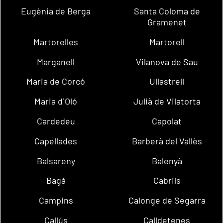
Eugènia de Berga
Santa Coloma de
Gramenet
Martorelles
Martorell
Marganell
Vilanova de Sau
Maria de Corcó
Ullastrell
Maria d´Oló
Julià de Vilatorta
Cardedeu
Capolat
Capellades
Barberà del Vallès
Balsareny
Balenyà
Bagà
Cabrils
Campins
Calonge de Segarra
Callús
Calldetenes