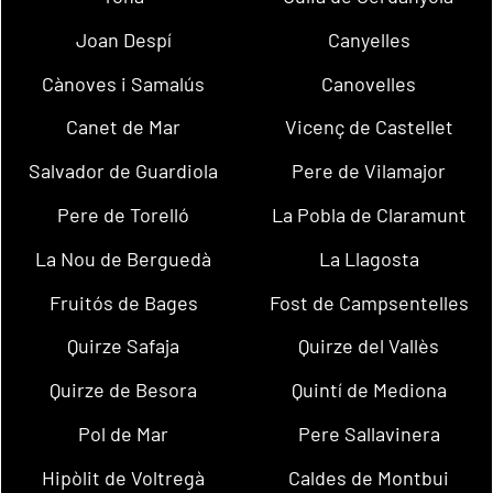
Joan Despí
Canyelles
Cànoves i Samalús
Canovelles
Canet de Mar
Vicenç de Castellet
Salvador de Guardiola
Pere de Vilamajor
Pere de Torelló
La Pobla de Claramunt
La Nou de Berguedà
La Llagosta
Fruitós de Bages
Fost de Campsentelles
Quirze Safaja
Quirze del Vallès
Quirze de Besora
Quintí de Mediona
Pol de Mar
Pere Sallavinera
Hipòlit de Voltregà
Caldes de Montbui