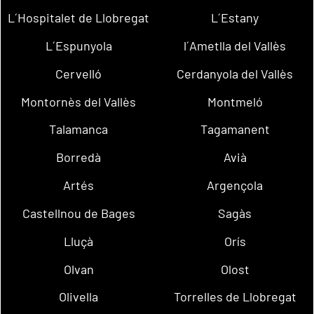
L´Hospitalet de Llobregat
L´Estany
L´Espunyola
l´Ametlla del Vallès
Cervelló
Cerdanyola del Vallès
Montornès del Vallès
Montmeló
Talamanca
Tagamanent
Borredà
Avià
Artés
Argençola
Castellnou de Bages
Sagàs
Lluçà
Orís
Olvan
Olost
Olivella
Torrelles de Llobregat