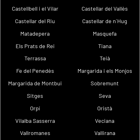
Castellbell i el Vilar
Castellar del Vallès
Castellar del Riu
Castellar de n´Hug
Matadepera
Masquefa
Els Prats de Rei
Tiana
Terrassa
Teià
Fe del Penedès
Margarida i els Monjos
Margarida de Montbui
Sobremunt
Sitges
Seva
Orpí
Oristà
Vilalba Sasserra
Veciana
Vallromanes
Vallirana