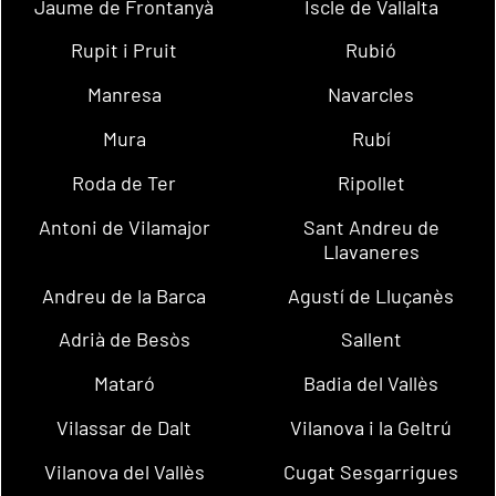
Jaume de Frontanyà
Iscle de Vallalta
Rupit i Pruit
Rubió
Manresa
Navarcles
Mura
Rubí
Roda de Ter
Ripollet
Antoni de Vilamajor
Sant Andreu de
Llavaneres
Andreu de la Barca
Agustí de Lluçanès
Adrià de Besòs
Sallent
Mataró
Badia del Vallès
Vilassar de Dalt
Vilanova i la Geltrú
Vilanova del Vallès
Cugat Sesgarrigues