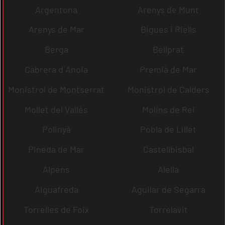
Argentona
Arenys de Munt
Arenys de Mar
Bigues i Riells
Berga
Bellprat
Cabrera d´Anoia
Premià de Mar
Monistrol de Montserrat
Monistrol de Calders
Mollet del Vallès
Molins de Rei
Polinyà
Pobla de Lillet
Pineda de Mar
Castellbisbal
Alpens
Alella
Aiguafreda
Aguilar de Segarra
Torrelles de Foix
Torrelavit