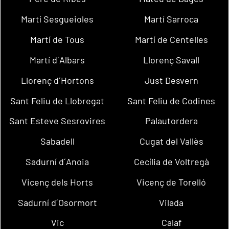
Martí Sesgueioles
Martí Sarroca
Martí de Tous
Martí de Centelles
Martí d´Albars
Llorenç Savall
Llorenç d´Hortons
Just Desvern
Sant Feliu de Llobregat
Sant Feliu de Codines
Sant Esteve Sesrovires
Palautordera
Sabadell
Cugat del Vallès
Sadurní d´Anoia
Cecília de Voltregà
Vicenç dels Horts
Vicenç de Torelló
Sadurní d´Osormort
Vilada
Vic
Calaf