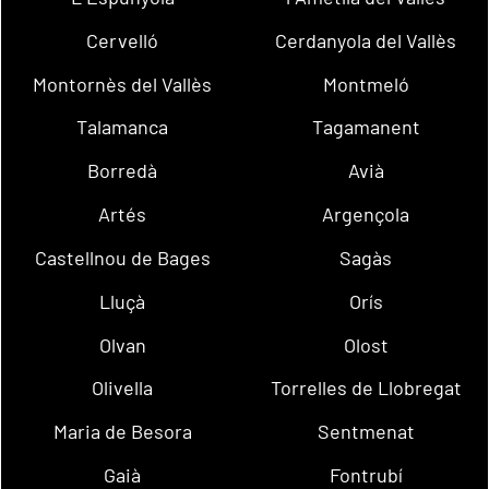
Cervelló
Cerdanyola del Vallès
Montornès del Vallès
Montmeló
Talamanca
Tagamanent
Borredà
Avià
Artés
Argençola
Castellnou de Bages
Sagàs
Lluçà
Orís
Olvan
Olost
Olivella
Torrelles de Llobregat
Maria de Besora
Sentmenat
Gaià
Fontrubí