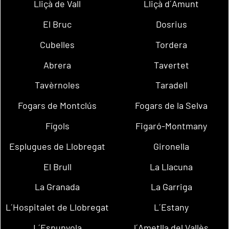
Lliçà de Vall
Lliçà d´Amunt
El Bruc
Dosrius
Cubelles
Tordera
Abrera
Tavertet
Tavèrnoles
Taradell
Fogars de Montclús
Fogars de la Selva
Fígols
Figaró-Montmany
Esplugues de Llobregat
Gironella
El Brull
La Llacuna
La Granada
La Garriga
L´Hospitalet de Llobregat
L´Estany
L´Espunyola
l´Ametlla del Vallès