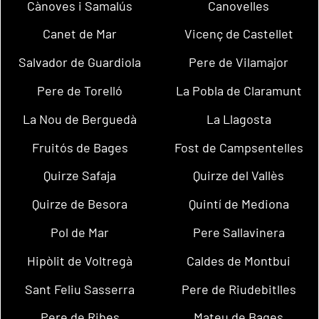
Cànoves i Samalús
Canovelles
Canet de Mar
Vicenç de Castellet
Salvador de Guardiola
Pere de Vilamajor
Pere de Torelló
La Pobla de Claramunt
La Nou de Berguedà
La Llagosta
Fruitós de Bages
Fost de Campsentelles
Quirze Safaja
Quirze del Vallès
Quirze de Besora
Quintí de Mediona
Pol de Mar
Pere Sallavinera
Hipòlit de Voltregà
Caldes de Montbui
Sant Feliu Sasserra
Pere de Riudebitlles
Pere de Ribes
Mateu de Bages