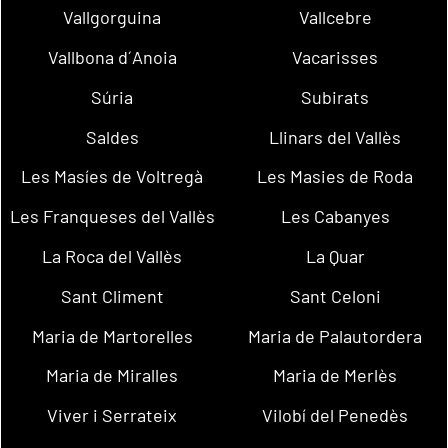
Vallgorguina
Vallcebre
Vallbona d´Anoia
Vacarisses
Súria
Subirats
Saldes
Llinars del Vallès
Les Masíes de Voltregà
Les Masies de Roda
Les Franqueses del Vallès
Les Cabanyes
La Roca del Vallès
La Quar
Sant Climent
Sant Celoni
Maria de Martorelles
Maria de Palautordera
Maria de Miralles
Maria de Merlès
Viver i Serrateix
Vilobí del Penedès