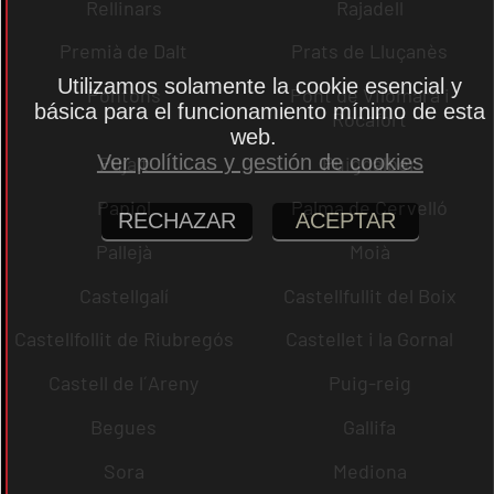
Rellinars
Rajadell
Premià de Dalt
Prats de Lluçanès
Utilizamos solamente la cookie esencial y
Pontons
Pont de Vilomara i
básica para el funcionamiento mínimo de esta
Rocafort
web.
Ver políticas y gestión de cookies
Pujalt
Puigdàlber
Papiol
Palma de Cervelló
RECHAZAR
ACEPTAR
Pallejà
Moià
Castellgalí
Castellfullit del Boix
Castellfollit de Riubregós
Castellet i la Gornal
Castell de l´Areny
Puig-reig
Begues
Gallifa
Sora
Mediona