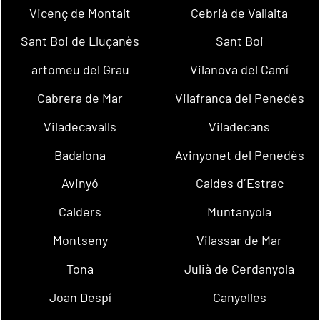
Vicenç de Montalt
Cebrià de Vallalta
Sant Boi de Lluçanès
Sant Boi
artomeu del Grau
Vilanova del Camí
Cabrera de Mar
Vilafranca del Penedès
Viladecavalls
Viladecans
Badalona
Avinyonet del Penedès
Avinyó
Caldes d´Estrac
Calders
Muntanyola
Montseny
Vilassar de Mar
Tona
Julià de Cerdanyola
Joan Despí
Canyelles