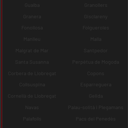
Gualba
Granollers
Granera
Gisclareny
Fonollosa
Folgueroles
Manlleu
Malla
Malgrat de Mar
Santpedor
Santa Susanna
Perpètua de Mogoda
Corbera de Llobregat
Copons
Collsuspina
Esparreguera
Cornellà de Llobregat
Gelida
Navas
Palau-solità i Plegamans
Palafolls
Pacs del Penedès