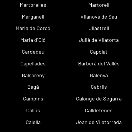
Martorelles
Martorell
Marganell
Vilanova de Sau
Maria de Corcó
Ullastrell
Maria d´Oló
Julià de Vilatorta
Cardedeu
Capolat
Capellades
Barberà del Vallès
Balsareny
Balenyà
Bagà
Cabrils
Campins
Calonge de Segarra
Callús
Calldetenes
Calella
Joan de Vilatorrada