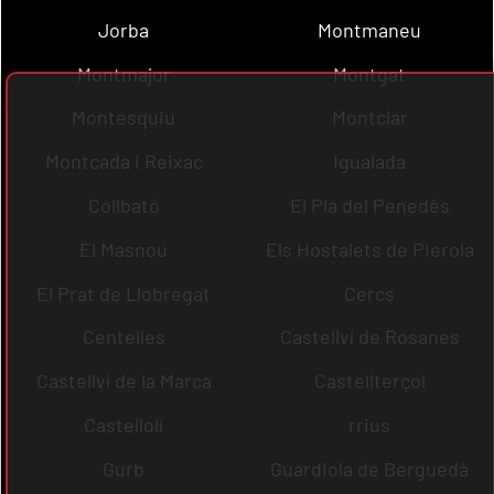
Jorba
Montmaneu
Montmajor
Montgat
Montesquiu
Montclar
Montcada i Reixac
Igualada
Collbató
El Pla del Penedès
El Masnou
Els Hostalets de Pierola
El Prat de Llobregat
Cercs
Centelles
Castellví de Rosanes
Castellví de la Marca
Castellterçol
Castellolí
rrius
Gurb
Guardiola de Berguedà