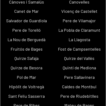
Cànoves i Samalús
Canovelles
Canet de Mar
Vicenç de Castellet
Salvador de Guardiola
Pere de Vilamajor
Pere de Torelló
La Pobla de Claramunt
La Nou de Berguedà
La Llagosta
Fruitós de Bages
Fost de Campsentelles
Quirze Safaja
Quirze del Vallès
Quirze de Besora
Quintí de Mediona
Pol de Mar
Pere Sallavinera
Hipòlit de Voltregà
Caldes de Montbui
Sant Feliu Sasserra
Pere de Riudebitlles
Pere de Ribes
Mateu de Bages