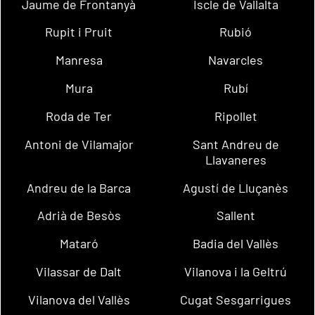
Jaume de Frontanyà
Iscle de Vallalta
Rupit i Pruit
Rubió
Manresa
Navarcles
Mura
Rubí
Roda de Ter
Ripollet
Antoni de Vilamajor
Sant Andreu de
Llavaneres
Andreu de la Barca
Agustí de Lluçanès
Adrià de Besòs
Sallent
Mataró
Badia del Vallès
Vilassar de Dalt
Vilanova i la Geltrú
Vilanova del Vallès
Cugat Sesgarrigues