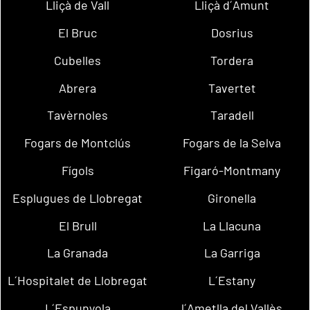
Lliçà de Vall
Lliçà d´Amunt
El Bruc
Dosrius
Cubelles
Tordera
Abrera
Tavertet
Tavèrnoles
Taradell
Fogars de Montclús
Fogars de la Selva
Fígols
Figaró-Montmany
Esplugues de Llobregat
Gironella
El Brull
La Llacuna
La Granada
La Garriga
L´Hospitalet de Llobregat
L´Estany
L´Espunyola
l´Ametlla del Vallès