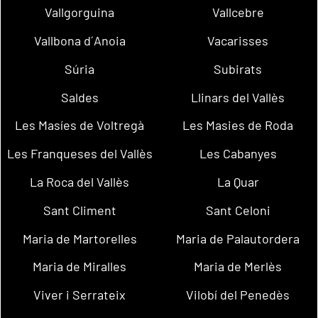
Vallgorguina
Vallcebre
Vallbona d´Anoia
Vacarisses
Súria
Subirats
Saldes
Llinars del Vallès
Les Masíes de Voltregà
Les Masies de Roda
Les Franqueses del Vallès
Les Cabanyes
La Roca del Vallès
La Quar
Sant Climent
Sant Celoni
Maria de Martorelles
Maria de Palautordera
Maria de Miralles
Maria de Merlès
Viver i Serrateix
Vilobí del Penedès