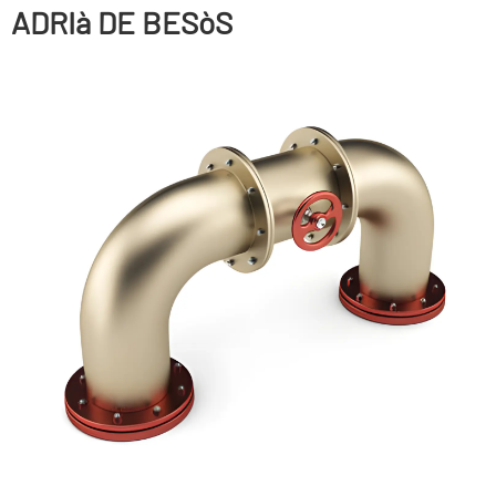
ADRIà DE BESòS