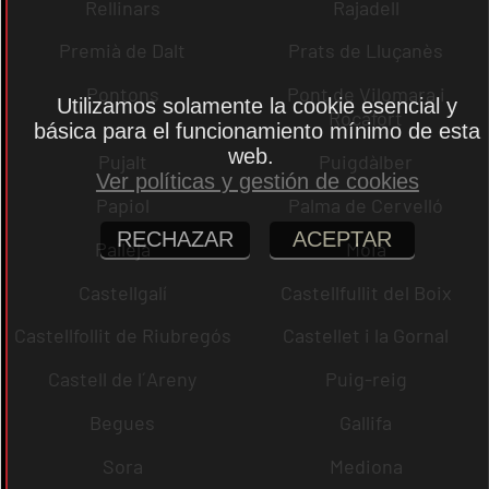
Rellinars
Rajadell
Premià de Dalt
Prats de Lluçanès
Pontons
Pont de Vilomara i
Utilizamos solamente la cookie esencial y
Rocafort
básica para el funcionamiento mínimo de esta
web.
Pujalt
Puigdàlber
Ver políticas y gestión de cookies
Papiol
Palma de Cervelló
RECHAZAR
ACEPTAR
Pallejà
Moià
Castellgalí
Castellfullit del Boix
Castellfollit de Riubregós
Castellet i la Gornal
Castell de l´Areny
Puig-reig
Begues
Gallifa
Sora
Mediona