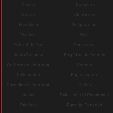
Gualba
Granollers
Granera
Gisclareny
Fonollosa
Folgueroles
Manlleu
Malla
Malgrat de Mar
Santpedor
Santa Susanna
Perpètua de Mogoda
Corbera de Llobregat
Copons
Collsuspina
Esparreguera
Cornellà de Llobregat
Gelida
Navas
Palau-solità i Plegamans
Palafolls
Pacs del Penedès