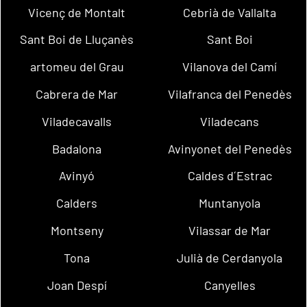
Vicenç de Montalt
Cebrià de Vallalta
Sant Boi de Lluçanès
Sant Boi
artomeu del Grau
Vilanova del Camí
Cabrera de Mar
Vilafranca del Penedès
Viladecavalls
Viladecans
Badalona
Avinyonet del Penedès
Avinyó
Caldes d´Estrac
Calders
Muntanyola
Montseny
Vilassar de Mar
Tona
Julià de Cerdanyola
Joan Despí
Canyelles