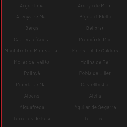
Argentona
Arenys de Munt
Arenys de Mar
Bigues i Riells
Berga
Bellprat
Cabrera d´Anoia
Premià de Mar
Monistrol de Montserrat
Monistrol de Calders
Mollet del Vallès
Molins de Rei
Polinyà
Pobla de Lillet
Pineda de Mar
Castellbisbal
Alpens
Alella
Aiguafreda
Aguilar de Segarra
Torrelles de Foix
Torrelavit