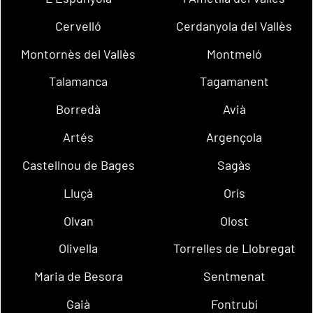
Cervelló
Cerdanyola del Vallès
Montornès del Vallès
Montmeló
Talamanca
Tagamanent
Borredà
Avià
Artés
Argençola
Castellnou de Bages
Sagàs
Lluçà
Orís
Olvan
Olost
Olivella
Torrelles de Llobregat
Maria de Besora
Sentmenat
Gaià
Fontrubí