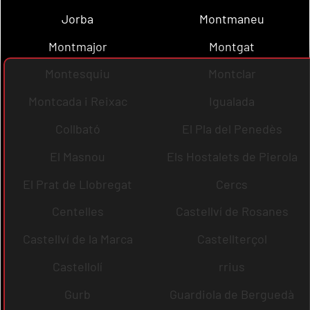
Jorba
Montmaneu
Montmajor
Montgat
Montesquiu
Montclar
Montcada i Reixac
Igualada
Collbató
El Pla del Penedès
El Masnou
Els Hostalets de Pierola
El Prat de Llobregat
Cercs
Centelles
Castellví de Rosanes
Castellví de la Marca
Castellterçol
Castellolí
rrius
Gurb
Guardiola de Berguedà