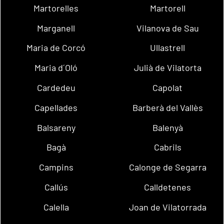
Martorelles
Martorell
Marganell
Vilanova de Sau
Maria de Corcó
Ullastrell
Maria d´Oló
Julià de Vilatorta
Cardedeu
Capolat
Capellades
Barberà del Vallès
Balsareny
Balenyà
Bagà
Cabrils
Campins
Calonge de Segarra
Callús
Calldetenes
Calella
Joan de Vilatorrada