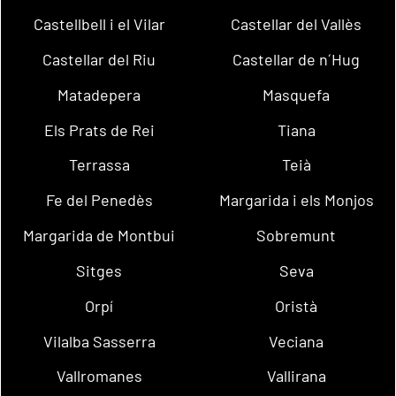
Castellbell i el Vilar
Castellar del Vallès
Castellar del Riu
Castellar de n´Hug
Matadepera
Masquefa
Els Prats de Rei
Tiana
Terrassa
Teià
Fe del Penedès
Margarida i els Monjos
Margarida de Montbui
Sobremunt
Sitges
Seva
Orpí
Oristà
Vilalba Sasserra
Veciana
Vallromanes
Vallirana