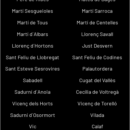
Martí Sesgueioles
Martí Sarroca
Martí de Tous
Martí de Centelles
Martí d´Albars
Llorenç Savall
Llorenç d´Hortons
Just Desvern
Sant Feliu de Llobregat
Sant Feliu de Codines
Sant Esteve Sesrovires
Palautordera
Sabadell
Cugat del Vallès
Sadurní d´Anoia
Cecília de Voltregà
Vicenç dels Horts
Vicenç de Torelló
Sadurní d´Osormort
Vilada
Vic
Calaf