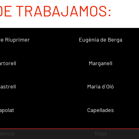
DE TRABAJAMOS:
 de Riuprimer
Eugènia de Berga
rtorell
Marganell
lastrell
Maria d´Oló
apolat
Capellades
alenyà
Bagà