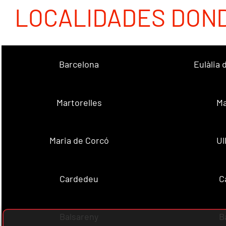
LOCALIDADES DON
Barcelona
Eulàlia
Martorelles
Ma
Maria de Corcó
Ul
Cardedeu
C
Balsareny
B