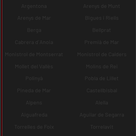
Argentona
Arenys de Munt
Arenys de Mar
Bigues i Riells
Berga
Bellprat
Cabrera d´Anoia
Premià de Mar
Monistrol de Montserrat
Monistrol de Calders
Mollet del Vallès
Molins de Rei
Polinyà
Pobla de Lillet
Pineda de Mar
Castellbisbal
Alpens
Alella
Aiguafreda
Aguilar de Segarra
Torrelles de Foix
Torrelavit