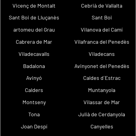
Vicenç de Montalt
Cebrià de Vallalta
Sant Boi de Lluçanès
Sant Boi
artomeu del Grau
Vilanova del Camí
Cabrera de Mar
Vilafranca del Penedès
Viladecavalls
Viladecans
Badalona
Avinyonet del Penedès
Avinyó
Caldes d´Estrac
Calders
Muntanyola
Montseny
Vilassar de Mar
Tona
Julià de Cerdanyola
Joan Despí
Canyelles