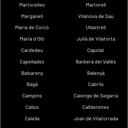
Martorelles
Martorell
Marganell
Vilanova de Sau
Maria de Corcó
Ullastrell
Maria d´Oló
Julià de Vilatorta
Cardedeu
Capolat
Capellades
Barberà del Vallès
Balsareny
Balenyà
Bagà
Cabrils
Campins
Calonge de Segarra
Callús
Calldetenes
Calella
Joan de Vilatorrada