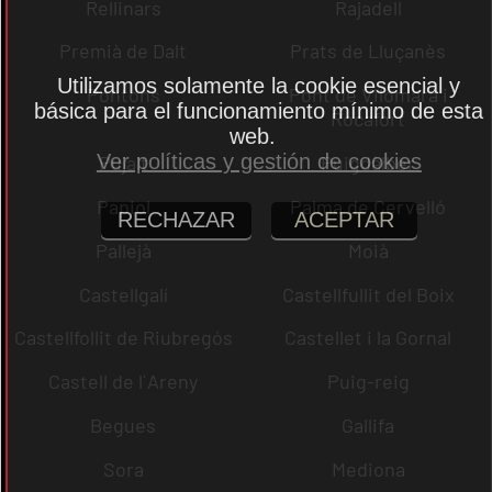
Rellinars
Rajadell
Premià de Dalt
Prats de Lluçanès
Utilizamos solamente la cookie esencial y
Pontons
Pont de Vilomara i
básica para el funcionamiento mínimo de esta
Rocafort
web.
Ver políticas y gestión de cookies
Pujalt
Puigdàlber
Papiol
Palma de Cervelló
RECHAZAR
ACEPTAR
Pallejà
Moià
Castellgalí
Castellfullit del Boix
Castellfollit de Riubregós
Castellet i la Gornal
Castell de l´Areny
Puig-reig
Begues
Gallifa
Sora
Mediona