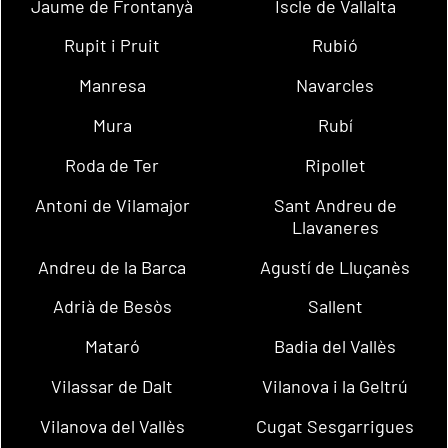
Jaume de Frontanyà
Iscle de Vallalta
Rupit i Pruit
Rubió
Manresa
Navarcles
Mura
Rubí
Roda de Ter
Ripollet
Antoni de Vilamajor
Sant Andreu de
Llavaneres
Andreu de la Barca
Agustí de Lluçanès
Adrià de Besòs
Sallent
Mataró
Badia del Vallès
Vilassar de Dalt
Vilanova i la Geltrú
Vilanova del Vallès
Cugat Sesgarrigues