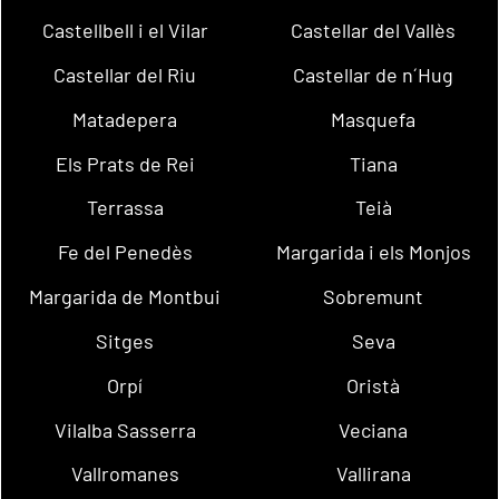
Castellbell i el Vilar
Castellar del Vallès
Castellar del Riu
Castellar de n´Hug
Matadepera
Masquefa
Els Prats de Rei
Tiana
Terrassa
Teià
Fe del Penedès
Margarida i els Monjos
Margarida de Montbui
Sobremunt
Sitges
Seva
Orpí
Oristà
Vilalba Sasserra
Veciana
Vallromanes
Vallirana