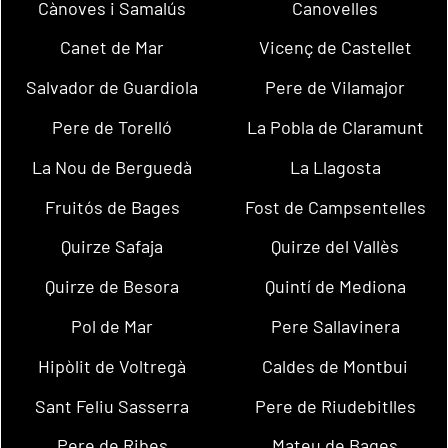
Cànoves i Samalús
Canovelles
Canet de Mar
Vicenç de Castellet
Salvador de Guardiola
Pere de Vilamajor
Pere de Torelló
La Pobla de Claramunt
La Nou de Berguedà
La Llagosta
Fruitós de Bages
Fost de Campsentelles
Quirze Safaja
Quirze del Vallès
Quirze de Besora
Quintí de Mediona
Pol de Mar
Pere Sallavinera
Hipòlit de Voltregà
Caldes de Montbui
Sant Feliu Sasserra
Pere de Riudebitlles
Pere de Ribes
Mateu de Bages