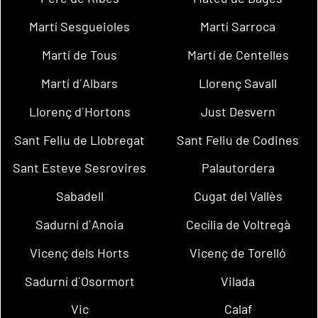
Martí Sesgueioles
Martí Sarroca
Martí de Tous
Martí de Centelles
Martí d´Albars
Llorenç Savall
Llorenç d´Hortons
Just Desvern
Sant Feliu de Llobregat
Sant Feliu de Codines
Sant Esteve Sesrovires
Palautordera
Sabadell
Cugat del Vallès
Sadurní d´Anoia
Cecília de Voltregà
Vicenç dels Horts
Vicenç de Torelló
Sadurní d´Osormort
Vilada
Vic
Calaf