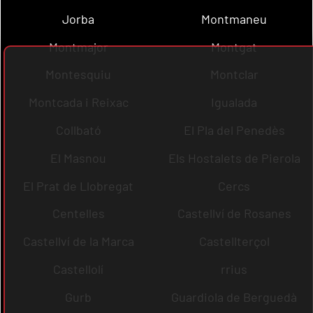
Jorba
Montmaneu
Montmajor
Montgat
Montesquiu
Montclar
Montcada i Reixac
Igualada
Collbató
El Pla del Penedès
El Masnou
Els Hostalets de Pierola
El Prat de Llobregat
Cercs
Centelles
Castellví de Rosanes
Castellví de la Marca
Castellterçol
Castellolí
rrius
Gurb
Guardiola de Berguedà