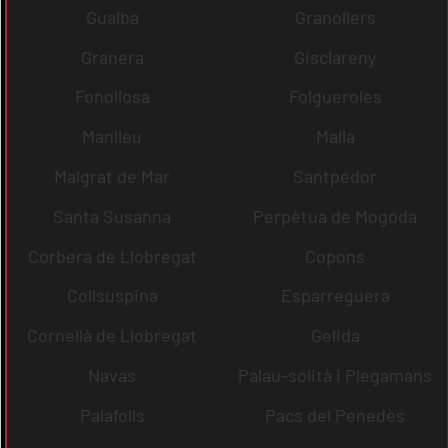
Gualba
Granollers
Granera
Gisclareny
Fonollosa
Folgueroles
Manlleu
Malla
Malgrat de Mar
Santpedor
Santa Susanna
Perpètua de Mogoda
Corbera de Llobregat
Copons
Collsuspina
Esparreguera
Cornellà de Llobregat
Gelida
Navas
Palau-solità i Plegamans
Palafolls
Pacs del Penedès