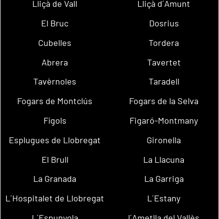
Lliçà de Vall
Lliçà d´Amunt
El Bruc
Dosrius
Cubelles
Tordera
Abrera
Tavertet
Tavèrnoles
Taradell
Fogars de Montclús
Fogars de la Selva
Fígols
Figaró-Montmany
Esplugues de Llobregat
Gironella
El Brull
La Llacuna
La Granada
La Garriga
L´Hospitalet de Llobregat
L´Estany
L´Espunyola
l´Ametlla del Vallès