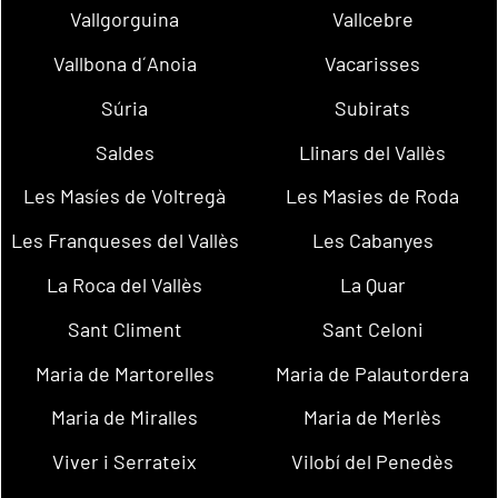
Vallgorguina
Vallcebre
Vallbona d´Anoia
Vacarisses
Súria
Subirats
Saldes
Llinars del Vallès
Les Masíes de Voltregà
Les Masies de Roda
Les Franqueses del Vallès
Les Cabanyes
La Roca del Vallès
La Quar
Sant Climent
Sant Celoni
Maria de Martorelles
Maria de Palautordera
Maria de Miralles
Maria de Merlès
Viver i Serrateix
Vilobí del Penedès