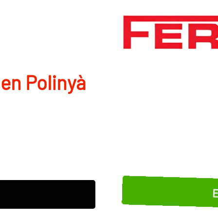
en Polinyà
E