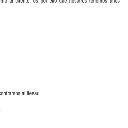
omo al cliente, es por ello que nosotros tenemos unos
ontramos al llegar.
.