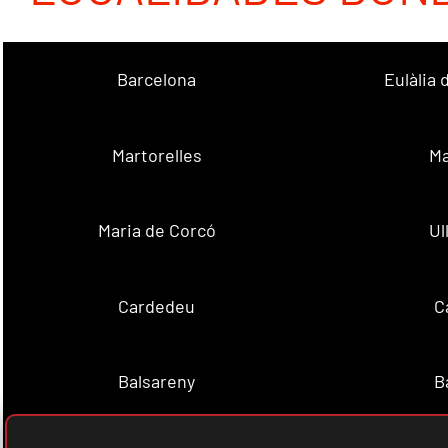
Barcelona
Eulàlia
Martorelles
Ma
Maria de Corcó
Ul
Cardedeu
C
Balsareny
B