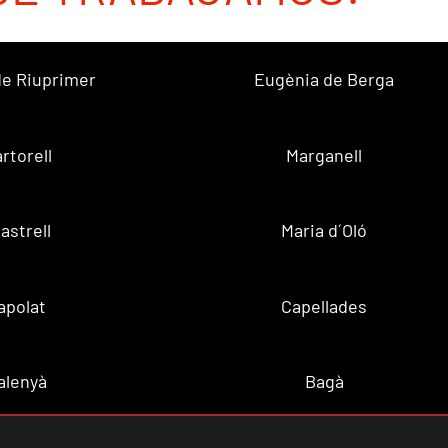
 de Riuprimer
Eugènia de Berga
rtorell
Marganell
lastrell
Maria d´Oló
apolat
Capellades
alenyà
Bagà