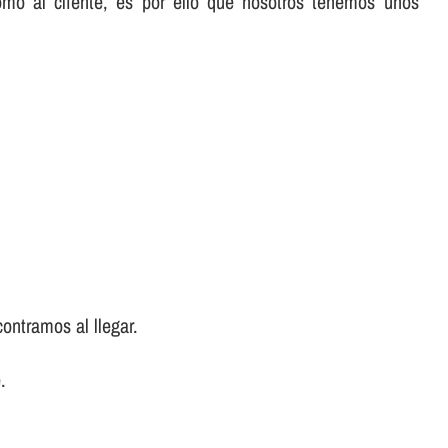
omo al cliente, es por ello que nosotros tenemos unos
ontramos al llegar.
.