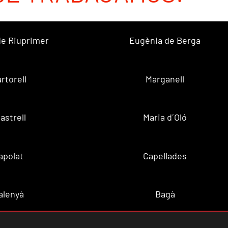
 de Riuprimer
Eugènia de Berga
rtorell
Marganell
lastrell
Maria d´Oló
apolat
Capellades
alenyà
Bagà