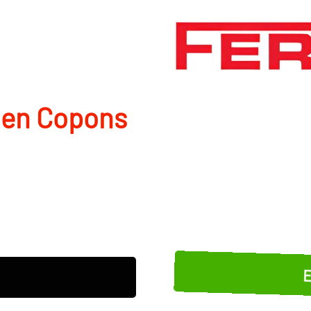
 en Copons
E