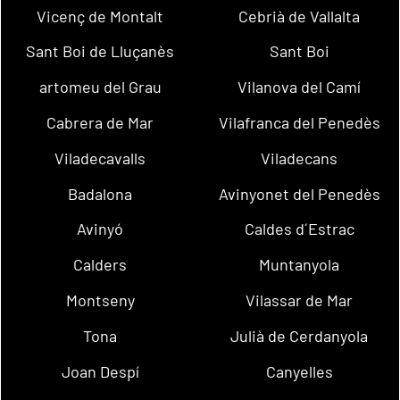
Vicenç de Montalt
Cebrià de Vallalta
Sant Boi de Lluçanès
Sant Boi
artomeu del Grau
Vilanova del Camí
Cabrera de Mar
Vilafranca del Penedès
Viladecavalls
Viladecans
Badalona
Avinyonet del Penedès
Avinyó
Caldes d´Estrac
Calders
Muntanyola
Montseny
Vilassar de Mar
Tona
Julià de Cerdanyola
Joan Despí
Canyelles