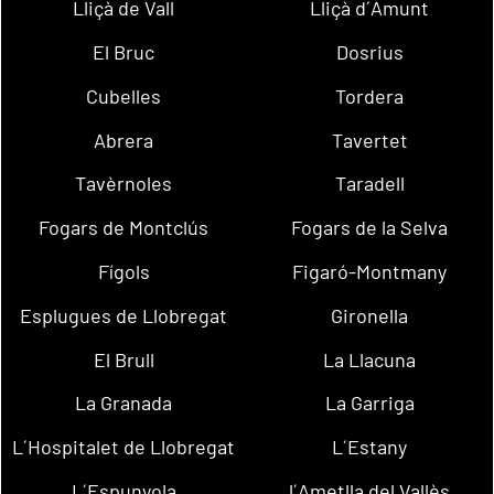
Lliçà de Vall
Lliçà d´Amunt
El Bruc
Dosrius
Cubelles
Tordera
Abrera
Tavertet
Tavèrnoles
Taradell
Fogars de Montclús
Fogars de la Selva
Fígols
Figaró-Montmany
Esplugues de Llobregat
Gironella
El Brull
La Llacuna
La Granada
La Garriga
L´Hospitalet de Llobregat
L´Estany
L´Espunyola
l´Ametlla del Vallès