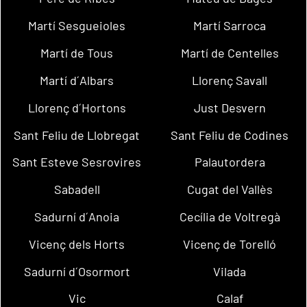
Martí Sesgueioles
Martí Sarroca
Martí de Tous
Martí de Centelles
Martí d´Albars
Llorenç Savall
Llorenç d´Hortons
Just Desvern
Sant Feliu de Llobregat
Sant Feliu de Codines
Sant Esteve Sesrovires
Palautordera
Sabadell
Cugat del Vallès
Sadurní d´Anoia
Cecília de Voltregà
Vicenç dels Horts
Vicenç de Torelló
Sadurní d´Osormort
Vilada
Vic
Calaf