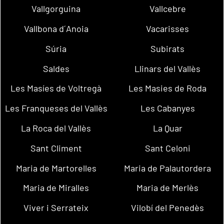
Vallgorguina
Vallcebre
Vallbona d´Anoia
Vacarisses
Súria
Subirats
Saldes
Llinars del Vallès
Les Masíes de Voltregà
Les Masies de Roda
Les Franqueses del Vallès
Les Cabanyes
La Roca del Vallès
La Quar
Sant Climent
Sant Celoni
Maria de Martorelles
Maria de Palautordera
Maria de Miralles
Maria de Merlès
Viver i Serrateix
Vilobí del Penedès