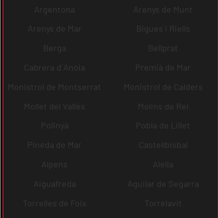
Argentona
Arenys de Munt
Arenys de Mar
Bigues i Riells
Berga
Bellprat
Cabrera d´Anoia
Premià de Mar
Monistrol de Montserrat
Monistrol de Calders
Mollet del Vallès
Molins de Rei
Polinyà
Pobla de Lillet
Pineda de Mar
Castellbisbal
Alpens
Alella
Aiguafreda
Aguilar de Segarra
Torrelles de Foix
Torrelavit