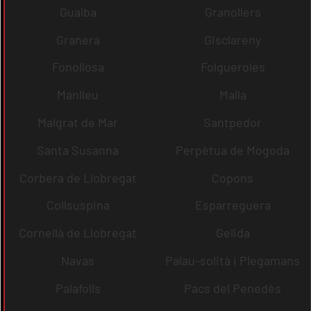
Gualba
Granollers
Granera
Gisclareny
Fonollosa
Folgueroles
Manlleu
Malla
Malgrat de Mar
Santpedor
Santa Susanna
Perpètua de Mogoda
Corbera de Llobregat
Copons
Collsuspina
Esparreguera
Cornellà de Llobregat
Gelida
Navas
Palau-solità i Plegamans
Palafolls
Pacs del Penedès