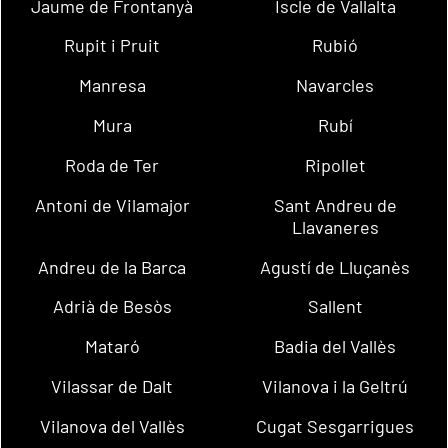
Jaume de Frontanyà
Iscle de Vallalta
Rupit i Pruit
Rubió
Manresa
Navarcles
Mura
Rubí
Roda de Ter
Ripollet
Antoni de Vilamajor
Sant Andreu de
Llavaneres
Andreu de la Barca
Agustí de Lluçanès
Adrià de Besòs
Sallent
Mataró
Badia del Vallès
Vilassar de Dalt
Vilanova i la Geltrú
Vilanova del Vallès
Cugat Sesgarrigues