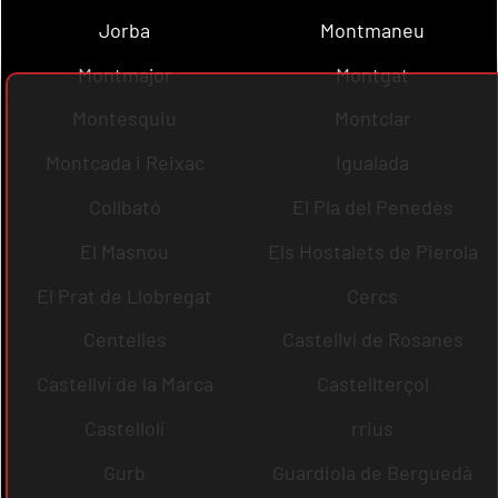
Jorba
Montmaneu
Montmajor
Montgat
Montesquiu
Montclar
Montcada i Reixac
Igualada
Collbató
El Pla del Penedès
El Masnou
Els Hostalets de Pierola
El Prat de Llobregat
Cercs
Centelles
Castellví de Rosanes
Castellví de la Marca
Castellterçol
Castellolí
rrius
Gurb
Guardiola de Berguedà