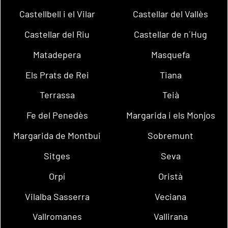
Castellbell i el Vilar
Castellar del Vallès
Castellar del Riu
Castellar de n´Hug
Matadepera
Masquefa
Els Prats de Rei
Tiana
Terrassa
Teià
Fe del Penedès
Margarida i els Monjos
Margarida de Montbui
Sobremunt
Sitges
Seva
Orpí
Oristà
Vilalba Sasserra
Veciana
Vallromanes
Vallirana