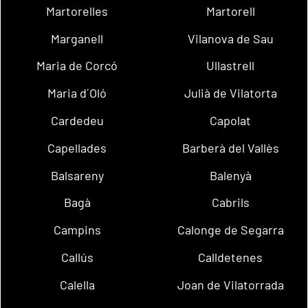
Martorelles
Martorell
Marganell
Vilanova de Sau
Maria de Corcó
Ullastrell
Maria d´Oló
Julià de Vilatorta
Cardedeu
Capolat
Capellades
Barberà del Vallès
Balsareny
Balenyà
Bagà
Cabrils
Campins
Calonge de Segarra
Callús
Calldetenes
Calella
Joan de Vilatorrada