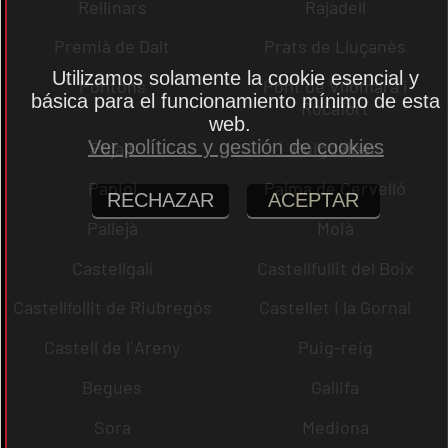
Rellinars
Rajadell
Premià de Dalt
Prats de Lluçanès
Utilizamos solamente la cookie esencial y
Pontons
Pont de Vilomara i
básica para el funcionamiento mínimo de esta
Rocafort
web.
Ver políticas y gestión de cookies
Pujalt
Puigdàlber
Papiol
Palma de Cervelló
RECHAZAR
ACEPTAR
Pallejà
Moià
Castellgalí
Castellfullit del Boix
Castellfollit de Riubregós
Castellet i la Gornal
Castell de l´Areny
Puig-reig
Begues
Gallifa
Sora
Mediona