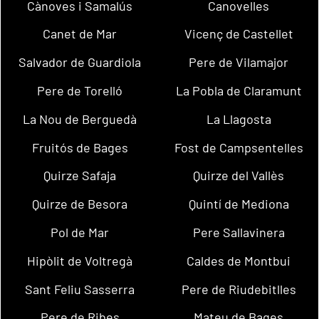
Cànoves i Samalús
Canovelles
Canet de Mar
Vicenç de Castellet
Salvador de Guardiola
Pere de Vilamajor
Pere de Torelló
La Pobla de Claramunt
La Nou de Berguedà
La Llagosta
Fruitós de Bages
Fost de Campsentelles
Quirze Safaja
Quirze del Vallès
Quirze de Besora
Quintí de Mediona
Pol de Mar
Pere Sallavinera
Hipòlit de Voltregà
Caldes de Montbui
Sant Feliu Sasserra
Pere de Riudebitlles
Pere de Ribes
Mateu de Bages