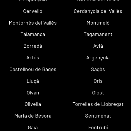
Cervelló
Cerdanyola del Vallès
Montornès del Vallès
Montmeló
Talamanca
Tagamanent
Borredà
Avià
Artés
Argençola
Castellnou de Bages
Sagàs
Lluçà
Orís
Olvan
Olost
Olivella
Torrelles de Llobregat
Maria de Besora
Sentmenat
Gaià
Fontrubí