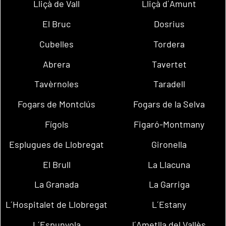
Lliçà de Vall
Lliçà d´Amunt
El Bruc
Dosrius
Cubelles
Tordera
Abrera
Tavertet
Tavèrnoles
Taradell
Fogars de Montclús
Fogars de la Selva
Fígols
Figaró-Montmany
Esplugues de Llobregat
Gironella
El Brull
La Llacuna
La Granada
La Garriga
L´Hospitalet de Llobregat
L´Estany
L´Espunyola
l´Ametlla del Vallès