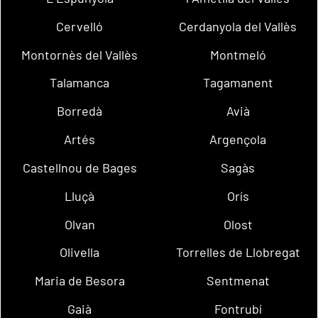
Cervelló
Cerdanyola del Vallès
Montornès del Vallès
Montmeló
Talamanca
Tagamanent
Borredà
Avià
Artés
Argençola
Castellnou de Bages
Sagàs
Lluçà
Orís
Olvan
Olost
Olivella
Torrelles de Llobregat
Maria de Besora
Sentmenat
Gaià
Fontrubí