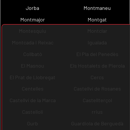
Jorba
Montmaneu
Montmajor
Montgat
Montesquiu
Montclar
Montcada i Reixac
Igualada
Collbató
El Pla del Penedès
El Masnou
Els Hostalets de Pierola
El Prat de Llobregat
Cercs
Centelles
Castellví de Rosanes
Castellví de la Marca
Castellterçol
Castellolí
rrius
Gurb
Guardiola de Berguedà