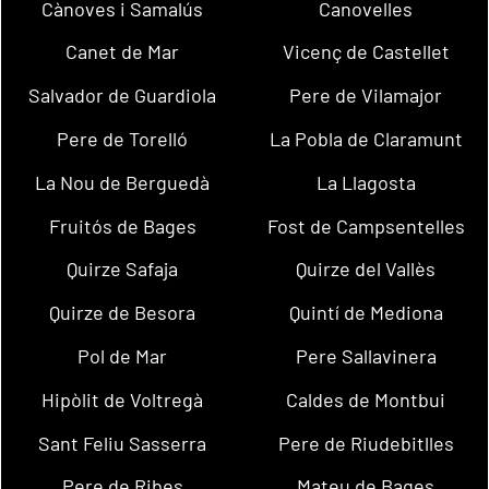
Cànoves i Samalús
Canovelles
Canet de Mar
Vicenç de Castellet
Salvador de Guardiola
Pere de Vilamajor
Pere de Torelló
La Pobla de Claramunt
La Nou de Berguedà
La Llagosta
Fruitós de Bages
Fost de Campsentelles
Quirze Safaja
Quirze del Vallès
Quirze de Besora
Quintí de Mediona
Pol de Mar
Pere Sallavinera
Hipòlit de Voltregà
Caldes de Montbui
Sant Feliu Sasserra
Pere de Riudebitlles
Pere de Ribes
Mateu de Bages