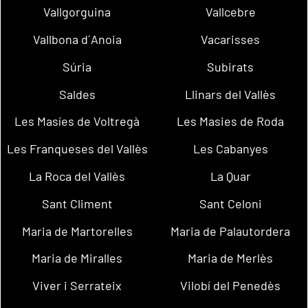
Vallgorguina
Vallcebre
Vallbona d´Anoia
Vacarisses
Súria
Subirats
Saldes
Llinars del Vallès
Les Masíes de Voltregà
Les Masies de Roda
Les Franqueses del Vallès
Les Cabanyes
La Roca del Vallès
La Quar
Sant Climent
Sant Celoni
Maria de Martorelles
Maria de Palautordera
Maria de Miralles
Maria de Merlès
Viver i Serrateix
Vilobí del Penedès