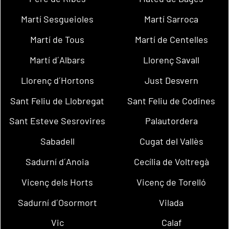
Martí Sesgueioles
Martí Sarroca
Martí de Tous
Martí de Centelles
Martí d´Albars
Llorenç Savall
Llorenç d´Hortons
Just Desvern
Sant Feliu de Llobregat
Sant Feliu de Codines
Sant Esteve Sesrovires
Palautordera
Sabadell
Cugat del Vallès
Sadurní d´Anoia
Cecília de Voltregà
Vicenç dels Horts
Vicenç de Torelló
Sadurní d´Osormort
Vilada
Vic
Calaf