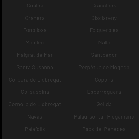
Gualba
Granollers
Granera
Gisclareny
Fonollosa
Folgueroles
Manlleu
Malla
Malgrat de Mar
Santpedor
Santa Susanna
Perpètua de Mogoda
Corbera de Llobregat
Copons
Collsuspina
Esparreguera
Cornellà de Llobregat
Gelida
Navas
Palau-solità i Plegamans
Palafolls
Pacs del Penedès