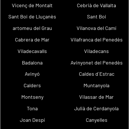
Vicenç de Montalt
Cebrià de Vallalta
Sant Boi de Lluçanès
Sant Boi
artomeu del Grau
Vilanova del Camí
Cabrera de Mar
Vilafranca del Penedès
Viladecavalls
Viladecans
Badalona
Avinyonet del Penedès
Avinyó
Caldes d´Estrac
Calders
Muntanyola
Montseny
Vilassar de Mar
Tona
Julià de Cerdanyola
Joan Despí
Canyelles