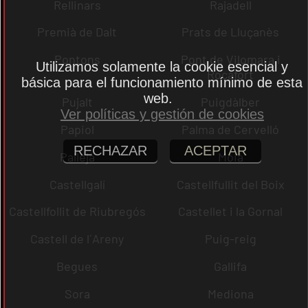
Rellinars
Rajadell
Premià de Dalt
Prats de Lluçanès
Pontons
Pont de Vilomara i
Utilizamos solamente la cookie esencial y
Rocafort
básica para el funcionamiento mínimo de esta
web.
Pujalt
Puigdàlber
Ver políticas y gestión de cookies
Papiol
Palma de Cervelló
RECHAZAR
ACEPTAR
Pallejà
Moià
Castellgalí
Castellfullit del Boix
Castellfollit de Riubregós
Castellet i la Gornal
Castell de l´Areny
Puig-reig
Begues
Gallifa
Sora
Mediona