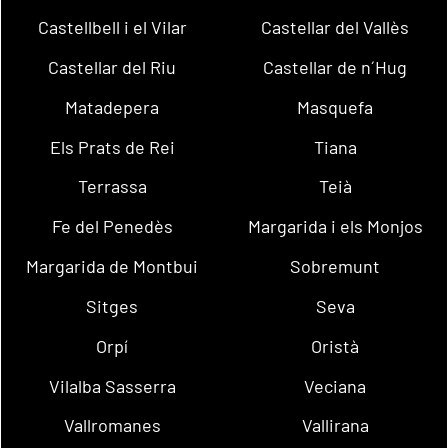
Castellbell i el Vilar
Castellar del Vallès
Castellar del Riu
Castellar de n´Hug
Matadepera
Masquefa
Els Prats de Rei
Tiana
Terrassa
Teià
Fe del Penedès
Margarida i els Monjos
Margarida de Montbui
Sobremunt
Sitges
Seva
Orpí
Oristà
Vilalba Sasserra
Veciana
Vallromanes
Vallirana