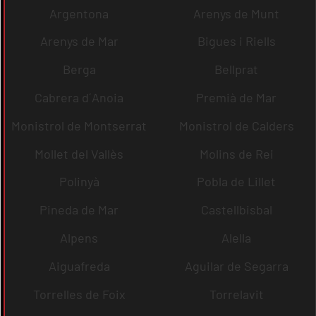
Argentona
Arenys de Munt
Arenys de Mar
Bigues i Riells
Berga
Bellprat
Cabrera d´Anoia
Premià de Mar
Monistrol de Montserrat
Monistrol de Calders
Mollet del Vallès
Molins de Rei
Polinyà
Pobla de Lillet
Pineda de Mar
Castellbisbal
Alpens
Alella
Aiguafreda
Aguilar de Segarra
Torrelles de Foix
Torrelavit