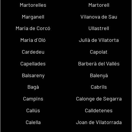
Martorelles
Martorell
Marganell
Vilanova de Sau
Maria de Corcó
Ullastrell
Maria d´Oló
Julià de Vilatorta
Cardedeu
Capolat
Capellades
Barberà del Vallès
Balsareny
Balenyà
Bagà
Cabrils
Campins
Calonge de Segarra
Callús
Calldetenes
Calella
Joan de Vilatorrada