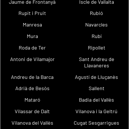
Jaume de Frontanyà
Iscle de Vallalta
Rupit i Pruit
Rubió
Manresa
Navarcles
Mura
Rubí
Roda de Ter
Ripollet
Antoni de Vilamajor
Sant Andreu de
Llavaneres
Andreu de la Barca
Agustí de Lluçanès
Adrià de Besòs
Sallent
Mataró
Badia del Vallès
Vilassar de Dalt
Vilanova i la Geltrú
Vilanova del Vallès
Cugat Sesgarrigues