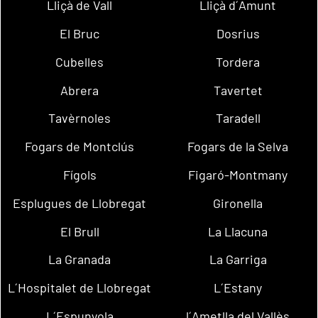
Lliçà de Vall
Lliçà d´Amunt
El Bruc
Dosrius
Cubelles
Tordera
Abrera
Tavertet
Tavèrnoles
Taradell
Fogars de Montclús
Fogars de la Selva
Fígols
Figaró-Montmany
Esplugues de Llobregat
Gironella
El Brull
La Llacuna
La Granada
La Garriga
L´Hospitalet de Llobregat
L´Estany
L´Espunyola
l´Ametlla del Vallès