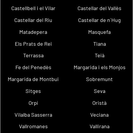
Castellbell i el Vilar
Castellar del Vallès
Castellar del Riu
Castellar de n´Hug
Matadepera
Masquefa
Els Prats de Rei
Tiana
Terrassa
Teià
Fe del Penedès
Margarida i els Monjos
Margarida de Montbui
Sobremunt
Sitges
Seva
Orpí
Oristà
Vilalba Sasserra
Veciana
Vallromanes
Vallirana