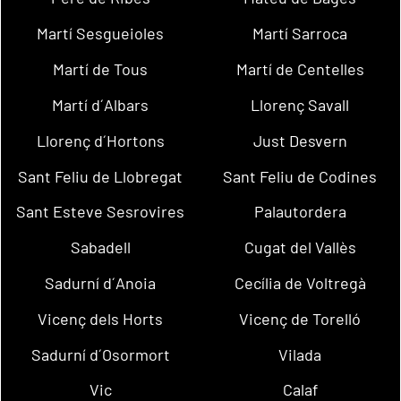
Martí Sesgueioles
Martí Sarroca
Martí de Tous
Martí de Centelles
Martí d´Albars
Llorenç Savall
Llorenç d´Hortons
Just Desvern
Sant Feliu de Llobregat
Sant Feliu de Codines
Sant Esteve Sesrovires
Palautordera
Sabadell
Cugat del Vallès
Sadurní d´Anoia
Cecília de Voltregà
Vicenç dels Horts
Vicenç de Torelló
Sadurní d´Osormort
Vilada
Vic
Calaf