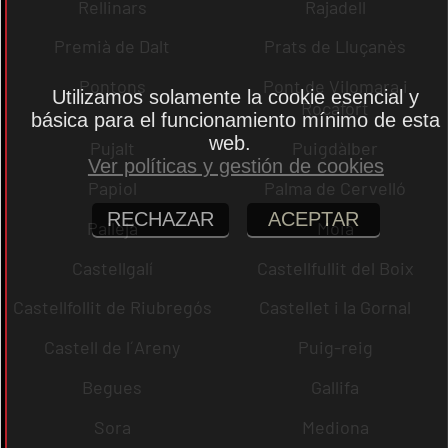
Rellinars
Rajadell
Premià de Dalt
Prats de Lluçanès
Pontons
Pont de Vilomara i
Utilizamos solamente la cookie esencial y
Rocafort
básica para el funcionamiento mínimo de esta
web.
Pujalt
Puigdàlber
Ver políticas y gestión de cookies
Papiol
Palma de Cervelló
RECHAZAR
ACEPTAR
Pallejà
Moià
Castellgalí
Castellfullit del Boix
Castellfollit de Riubregós
Castellet i la Gornal
Castell de l´Areny
Puig-reig
Begues
Gallifa
Sora
Mediona