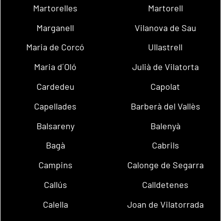
Martorelles
Martorell
Marganell
Vilanova de Sau
Maria de Corcó
Ullastrell
Maria d´Oló
Julià de Vilatorta
Cardedeu
Capolat
Capellades
Barberà del Vallès
Balsareny
Balenyà
Bagà
Cabrils
Campins
Calonge de Segarra
Callús
Calldetenes
Calella
Joan de Vilatorrada