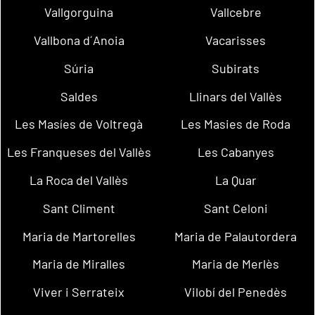
Vallgorguina
Vallcebre
Vallbona d´Anoia
Vacarisses
Súria
Subirats
Saldes
Llinars del Vallès
Les Masíes de Voltregà
Les Masies de Roda
Les Franqueses del Vallès
Les Cabanyes
La Roca del Vallès
La Quar
Sant Climent
Sant Celoni
Maria de Martorelles
Maria de Palautordera
Maria de Miralles
Maria de Merlès
Viver i Serrateix
Vilobí del Penedès