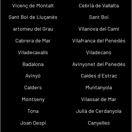
Vicenç de Montalt
Cebrià de Vallalta
Sant Boi de Lluçanès
Sant Boi
artomeu del Grau
Vilanova del Camí
Cabrera de Mar
Vilafranca del Penedès
Viladecavalls
Viladecans
Badalona
Avinyonet del Penedès
Avinyó
Caldes d´Estrac
Calders
Muntanyola
Montseny
Vilassar de Mar
Tona
Julià de Cerdanyola
Joan Despí
Canyelles