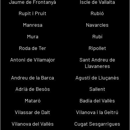
Jaume de Frontanyà
Iscle de Vallalta
Rupit i Pruit
Rubió
Manresa
Navarcles
Mura
Rubí
Roda de Ter
Ripollet
Antoni de Vilamajor
Sant Andreu de
Llavaneres
Andreu de la Barca
Agustí de Lluçanès
Adrià de Besòs
Sallent
Mataró
Badia del Vallès
Vilassar de Dalt
Vilanova i la Geltrú
Vilanova del Vallès
Cugat Sesgarrigues