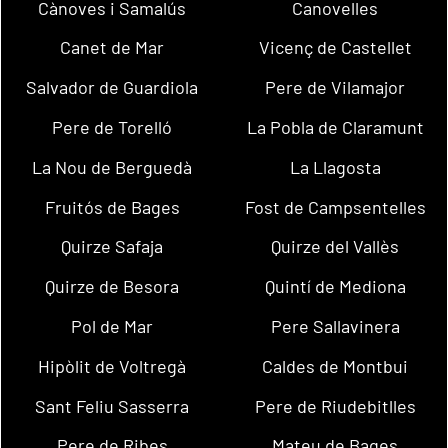
Cànoves i Samalús
Canovelles
Canet de Mar
Vicenç de Castellet
Salvador de Guardiola
Pere de Vilamajor
Pere de Torelló
La Pobla de Claramunt
La Nou de Berguedà
La Llagosta
Fruitós de Bages
Fost de Campsentelles
Quirze Safaja
Quirze del Vallès
Quirze de Besora
Quintí de Mediona
Pol de Mar
Pere Sallavinera
Hipòlit de Voltregà
Caldes de Montbui
Sant Feliu Sasserra
Pere de Riudebitlles
Pere de Ribes
Mateu de Bages