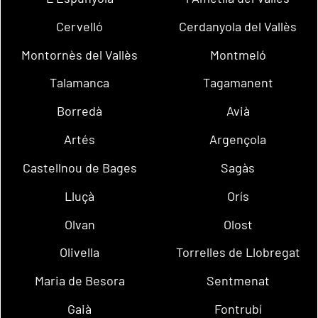
Cervelló
Cerdanyola del Vallès
Montornès del Vallès
Montmeló
Talamanca
Tagamanent
Borredà
Avià
Artés
Argençola
Castellnou de Bages
Sagàs
Lluçà
Orís
Olvan
Olost
Olivella
Torrelles de Llobregat
Maria de Besora
Sentmenat
Gaià
Fontrubí