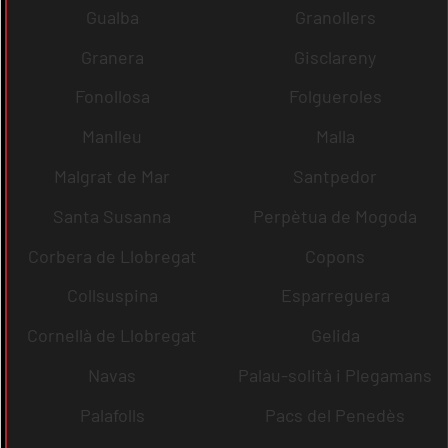
Gualba
Granollers
Granera
Gisclareny
Fonollosa
Folgueroles
Manlleu
Malla
Malgrat de Mar
Santpedor
Santa Susanna
Perpètua de Mogoda
Corbera de Llobregat
Copons
Collsuspina
Esparreguera
Cornellà de Llobregat
Gelida
Navas
Palau-solità i Plegamans
Palafolls
Pacs del Penedès