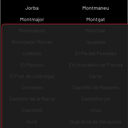
Jorba
Montmaneu
Montmajor
Montgat
Montesquiu
Montclar
Montcada i Reixac
Igualada
Collbató
El Pla del Penedès
El Masnou
Els Hostalets de Pierola
El Prat de Llobregat
Cercs
Centelles
Castellví de Rosanes
Castellví de la Marca
Castellterçol
Castellolí
rrius
Gurb
Guardiola de Berguedà