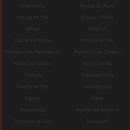
Argentona
Arenys de Munt
Arenys de Mar
Bigues i Riells
Berga
Bellprat
Cabrera d´Anoia
Premià de Mar
Monistrol de Montserrat
Monistrol de Calders
Mollet del Vallès
Molins de Rei
Polinyà
Pobla de Lillet
Pineda de Mar
Castellbisbal
Alpens
Alella
Aiguafreda
Aguilar de Segarra
Torrelles de Foix
Torrelavit