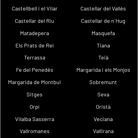
Castellbell i el Vilar
Castellar del Vallès
Castellar del Riu
Castellar de n´Hug
Matadepera
Masquefa
Els Prats de Rei
Tiana
Terrassa
Teià
Fe del Penedès
Margarida i els Monjos
Margarida de Montbui
Sobremunt
Sitges
Seva
Orpí
Oristà
Vilalba Sasserra
Veciana
Vallromanes
Vallirana