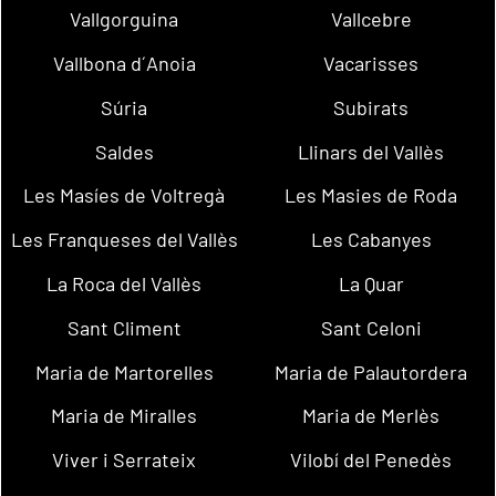
Vallgorguina
Vallcebre
Vallbona d´Anoia
Vacarisses
Súria
Subirats
Saldes
Llinars del Vallès
Les Masíes de Voltregà
Les Masies de Roda
Les Franqueses del Vallès
Les Cabanyes
La Roca del Vallès
La Quar
Sant Climent
Sant Celoni
Maria de Martorelles
Maria de Palautordera
Maria de Miralles
Maria de Merlès
Viver i Serrateix
Vilobí del Penedès