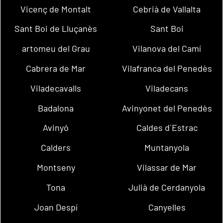
Vicenç de Montalt
Cebrià de Vallalta
Sant Boi de Lluçanès
Sant Boi
artomeu del Grau
Vilanova del Camí
Cabrera de Mar
Vilafranca del Penedès
Viladecavalls
Viladecans
Badalona
Avinyonet del Penedès
Avinyó
Caldes d´Estrac
Calders
Muntanyola
Montseny
Vilassar de Mar
Tona
Julià de Cerdanyola
Joan Despí
Canyelles