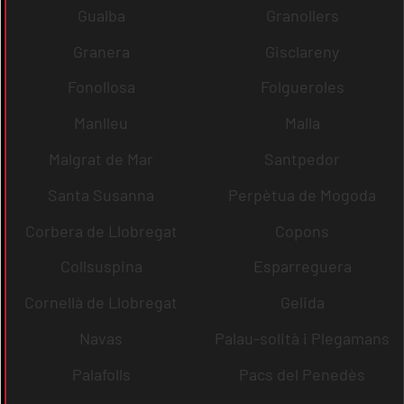
Gualba
Granollers
Granera
Gisclareny
Fonollosa
Folgueroles
Manlleu
Malla
Malgrat de Mar
Santpedor
Santa Susanna
Perpètua de Mogoda
Corbera de Llobregat
Copons
Collsuspina
Esparreguera
Cornellà de Llobregat
Gelida
Navas
Palau-solità i Plegamans
Palafolls
Pacs del Penedès