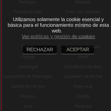
Rellinars
Rajadell
Premià de Dalt
Prats de Lluçanès
Utilizamos solamente la cookie esencial y
Pontons
Pont de Vilomara i
básica para el funcionamiento mínimo de esta
Rocafort
web.
Ver políticas y gestión de cookies
Pujalt
Puigdàlber
Papiol
Palma de Cervelló
RECHAZAR
ACEPTAR
Pallejà
Moià
Castellgalí
Castellfullit del Boix
Castellfollit de Riubregós
Castellet i la Gornal
Castell de l´Areny
Puig-reig
Begues
Gallifa
Sora
Mediona