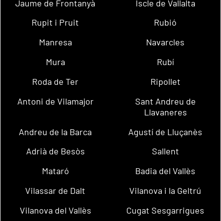
Jaume de Frontanyà
Iscle de Vallalta
Rupit i Pruit
Rubió
Manresa
Navarcles
Mura
Rubí
Roda de Ter
Ripollet
Antoni de Vilamajor
Sant Andreu de
Llavaneres
Andreu de la Barca
Agustí de Lluçanès
Adrià de Besòs
Sallent
Mataró
Badia del Vallès
Vilassar de Dalt
Vilanova i la Geltrú
Vilanova del Vallès
Cugat Sesgarrigues