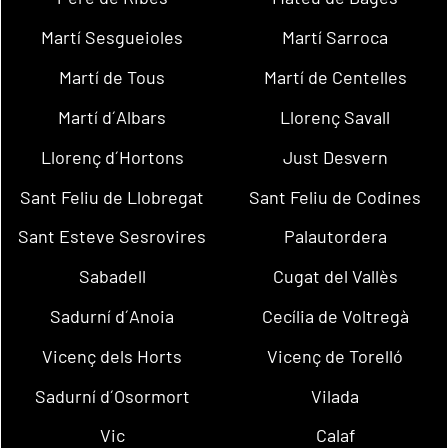
Martí Sesgueioles
Martí Sarroca
Martí de Tous
Martí de Centelles
Martí d´Albars
Llorenç Savall
Llorenç d´Hortons
Just Desvern
Sant Feliu de Llobregat
Sant Feliu de Codines
Sant Esteve Sesrovires
Palautordera
Sabadell
Cugat del Vallès
Sadurní d´Anoia
Cecília de Voltregà
Vicenç dels Horts
Vicenç de Torelló
Sadurní d´Osormort
Vilada
Vic
Calaf