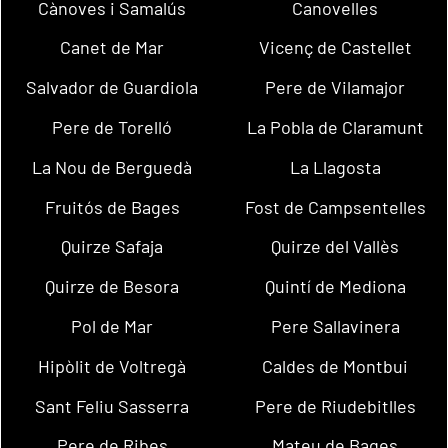
Cànoves i Samalús
Canovelles
Canet de Mar
Vicenç de Castellet
Salvador de Guardiola
Pere de Vilamajor
Pere de Torelló
La Pobla de Claramunt
La Nou de Berguedà
La Llagosta
Fruitós de Bages
Fost de Campsentelles
Quirze Safaja
Quirze del Vallès
Quirze de Besora
Quintí de Mediona
Pol de Mar
Pere Sallavinera
Hipòlit de Voltregà
Caldes de Montbui
Sant Feliu Sasserra
Pere de Riudebitlles
Pere de Ribes
Mateu de Bages