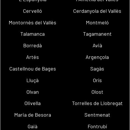
Cervelló
Cerdanyola del Vallès
Montornès del Vallès
Montmeló
Talamanca
Tagamanent
Borredà
Avià
Artés
Argençola
Castellnou de Bages
Sagàs
Lluçà
Orís
Olvan
Olost
Olivella
Torrelles de Llobregat
Maria de Besora
Sentmenat
Gaià
Fontrubí