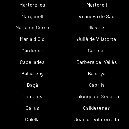
Martorelles
Martorell
Marganell
Vilanova de Sau
Maria de Corcó
Ullastrell
Maria d´Oló
Julià de Vilatorta
Cardedeu
Capolat
Capellades
Barberà del Vallès
Balsareny
Balenyà
Bagà
Cabrils
Campins
Calonge de Segarra
Callús
Calldetenes
Calella
Joan de Vilatorrada