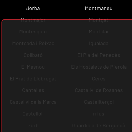
Jorba
Montmaneu
Montmajor
Montgat
Montesquiu
Montclar
Montcada i Reixac
Igualada
Collbató
El Pla del Penedès
El Masnou
Els Hostalets de Pierola
El Prat de Llobregat
Cercs
Centelles
Castellví de Rosanes
Castellví de la Marca
Castellterçol
Castellolí
rrius
Gurb
Guardiola de Berguedà