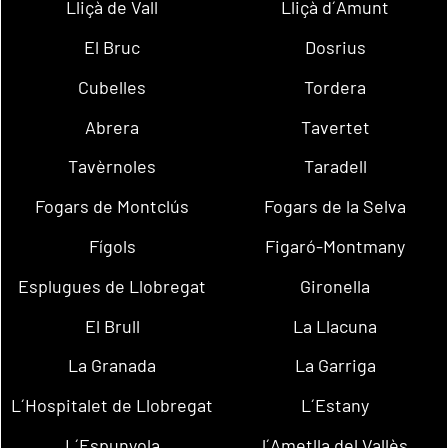
Lliçà de Vall
Lliçà d´Amunt
El Bruc
Dosrius
Cubelles
Tordera
Abrera
Tavertet
Tavèrnoles
Taradell
Fogars de Montclús
Fogars de la Selva
Fígols
Figaró-Montmany
Esplugues de Llobregat
Gironella
El Brull
La Llacuna
La Granada
La Garriga
L´Hospitalet de Llobregat
L´Estany
L´Espunyola
l´Ametlla del Vallès