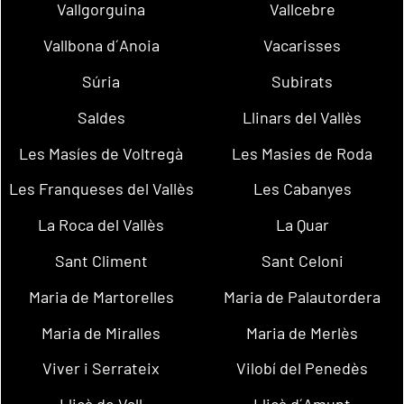
Vallgorguina
Vallcebre
Vallbona d´Anoia
Vacarisses
Súria
Subirats
Saldes
Llinars del Vallès
Les Masíes de Voltregà
Les Masies de Roda
Les Franqueses del Vallès
Les Cabanyes
La Roca del Vallès
La Quar
Sant Climent
Sant Celoni
Maria de Martorelles
Maria de Palautordera
Maria de Miralles
Maria de Merlès
Viver i Serrateix
Vilobí del Penedès