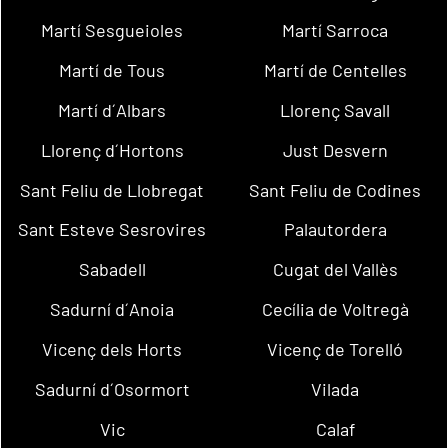
Martí Sesgueioles
Martí Sarroca
Martí de Tous
Martí de Centelles
Martí d´Albars
Llorenç Savall
Llorenç d´Hortons
Just Desvern
Sant Feliu de Llobregat
Sant Feliu de Codines
Sant Esteve Sesrovires
Palautordera
Sabadell
Cugat del Vallès
Sadurní d´Anoia
Cecília de Voltregà
Vicenç dels Horts
Vicenç de Torelló
Sadurní d´Osormort
Vilada
Vic
Calaf