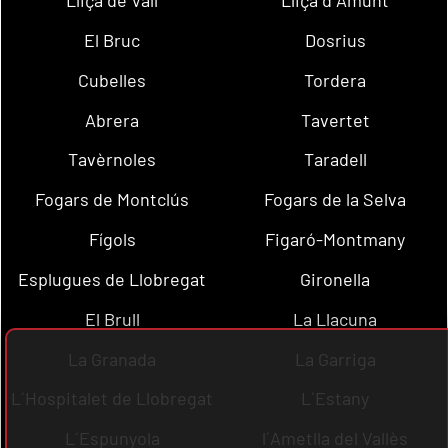
Lliçà de Vall
Lliçà d´Amunt
El Bruc
Dosrius
Cubelles
Tordera
Abrera
Tavertet
Tavèrnoles
Taradell
Fogars de Montclús
Fogars de la Selva
Fígols
Figaró-Montmany
Esplugues de Llobregat
Gironella
El Brull
La Llacuna
La Granada
La Garriga
L´Hospitalet de Llobregat
L´Estany
L´Espunyola
l´Ametlla del Vallès