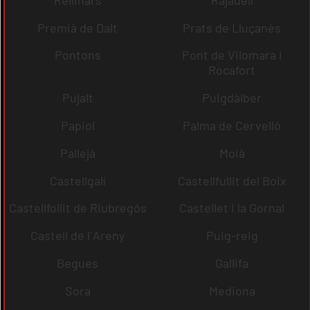
Premià de Dalt
Prats de Lluçanès
Pontons
Pont de Vilomara i
Rocafort
Pujalt
Puigdàlber
Papiol
Palma de Cervelló
Pallejà
Moià
Castellgalí
Castellfullit del Boix
Castellfollit de Riubregós
Castellet i la Gornal
Castell de l´Areny
Puig-reig
Begues
Gallifa
Sora
Mediona