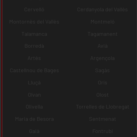
Cervelló
Cerdanyola del Vallès
Montornès del Vallès
Montmeló
Talamanca
Tagamanent
Borredà
Avià
Artés
Argençola
Castellnou de Bages
Sagàs
Lluçà
Orís
Olvan
Olost
Olivella
Torrelles de Llobregat
Maria de Besora
Sentmenat
Gaià
Fontrubí