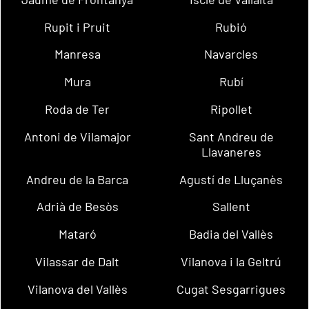
Rupit i Pruit
Rubió
Manresa
Navarcles
Mura
Rubí
Roda de Ter
Ripollet
Antoni de Vilamajor
Sant Andreu de
Llavaneres
Andreu de la Barca
Agustí de Lluçanès
Adrià de Besòs
Sallent
Mataró
Badia del Vallès
Vilassar de Dalt
Vilanova i la Geltrú
Vilanova del Vallès
Cugat Sesgarrigues