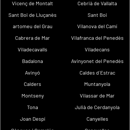
Vicenç de Montalt
Cebrià de Vallalta
Sant Boi de Lluçanès
Sant Boi
artomeu del Grau
Vilanova del Camí
Cabrera de Mar
Vilafranca del Penedès
Viladecavalls
Viladecans
Badalona
Avinyonet del Penedès
Avinyó
Caldes d´Estrac
Calders
Muntanyola
Montseny
Vilassar de Mar
Tona
Julià de Cerdanyola
Joan Despí
Canyelles