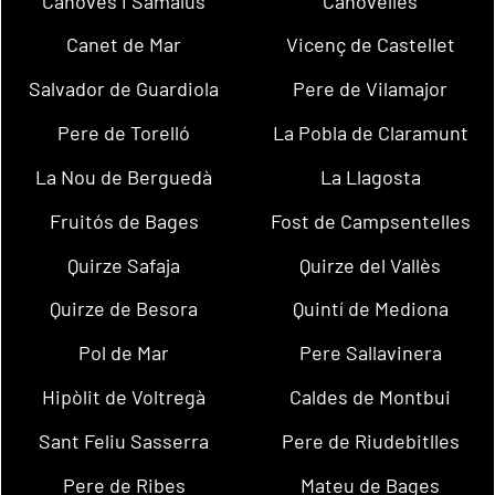
Cànoves i Samalús
Canovelles
Canet de Mar
Vicenç de Castellet
Salvador de Guardiola
Pere de Vilamajor
Pere de Torelló
La Pobla de Claramunt
La Nou de Berguedà
La Llagosta
Fruitós de Bages
Fost de Campsentelles
Quirze Safaja
Quirze del Vallès
Quirze de Besora
Quintí de Mediona
Pol de Mar
Pere Sallavinera
Hipòlit de Voltregà
Caldes de Montbui
Sant Feliu Sasserra
Pere de Riudebitlles
Pere de Ribes
Mateu de Bages