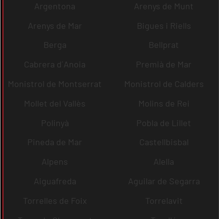
Argentona
Arenys de Munt
Arenys de Mar
Bigues i Riells
Berga
Bellprat
Cabrera d´Anoia
Premià de Mar
Monistrol de Montserrat
Monistrol de Calders
Mollet del Vallès
Molins de Rei
Polinyà
Pobla de Lillet
Pineda de Mar
Castellbisbal
Alpens
Alella
Aiguafreda
Aguilar de Segarra
Torrelles de Foix
Torrelavit