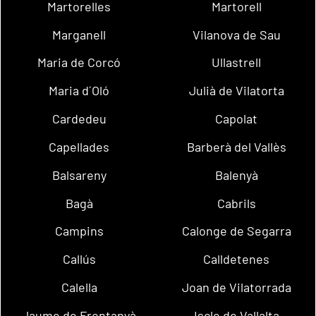
Martorelles
Martorell
Marganell
Vilanova de Sau
Maria de Corcó
Ullastrell
Maria d´Oló
Julià de Vilatorta
Cardedeu
Capolat
Capellades
Barberà del Vallès
Balsareny
Balenyà
Bagà
Cabrils
Campins
Calonge de Segarra
Callús
Calldetenes
Calella
Joan de Vilatorrada
Jaume de Frontanyà
Iscle de Vallalta