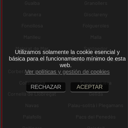
Gualba
Granollers
Granera
Gisclareny
Fonollosa
Folgueroles
Manlleu
Malla
Malgrat de Mar
Santpedor
Utilizamos solamente la cookie esencial y
básica para el funcionamiento mínimo de esta
Santa Susanna
Perpètua de Mogoda
web.
Corbera de Llobregat
Copons
Ver políticas y gestión de cookies
Collsuspina
Esparreguera
RECHAZAR
ACEPTAR
Cornellà de Llobregat
Gelida
Navas
Palau-solità i Plegamans
Palafolls
Pacs del Penedès
Rellinars
Rajadell