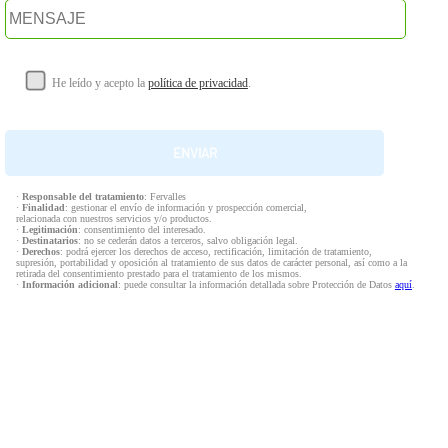
He leído y acepto la
política de privacidad
.
·
Responsable del tratamiento
: Fervalles
·
Finalidad
: gestionar el envío de información y prospección comercial,
relacionada con nuestros servicios y/o productos.
·
Legitimación
: consentimiento del interesado.
·
Destinatarios
: no se cederán datos a terceros, salvo obligación legal.
·
Derechos
: podrá ejercer los derechos de acceso, rectificación, limitación de tratamiento,
supresión, portabilidad y oposición al tratamiento de sus datos de carácter personal, así como a la
retirada del consentimiento prestado para el tratamiento de los mismos.
·
Información adicional
: puede consultar la información detallada sobre Protección de Datos
aquí
.