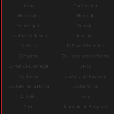
Jorba
Montmaneu
Montmajor
Montgat
Montesquiu
Montclar
Montcada i Reixac
Igualada
Collbató
El Pla del Penedès
El Masnou
Els Hostalets de Pierola
El Prat de Llobregat
Cercs
Centelles
Castellví de Rosanes
Castellví de la Marca
Castellterçol
Castellolí
rrius
Gurb
Guardiola de Berguedà