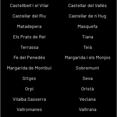
Castellbell i el Vilar
Castellar del Vallès
Castellar del Riu
Castellar de n´Hug
Matadepera
Masquefa
Els Prats de Rei
Tiana
Terrassa
Teià
Fe del Penedès
Margarida i els Monjos
Margarida de Montbui
Sobremunt
Sitges
Seva
Orpí
Oristà
Vilalba Sasserra
Veciana
Vallromanes
Vallirana