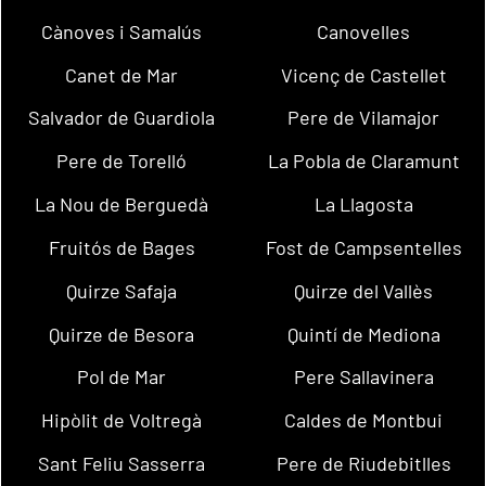
Cànoves i Samalús
Canovelles
Canet de Mar
Vicenç de Castellet
Salvador de Guardiola
Pere de Vilamajor
Pere de Torelló
La Pobla de Claramunt
La Nou de Berguedà
La Llagosta
Fruitós de Bages
Fost de Campsentelles
Quirze Safaja
Quirze del Vallès
Quirze de Besora
Quintí de Mediona
Pol de Mar
Pere Sallavinera
Hipòlit de Voltregà
Caldes de Montbui
Sant Feliu Sasserra
Pere de Riudebitlles