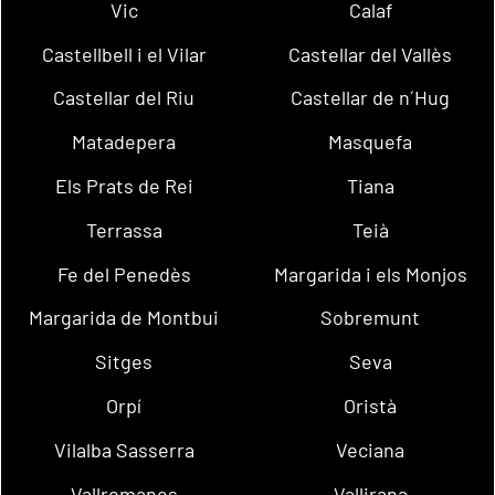
Vic
Calaf
Castellbell i el Vilar
Castellar del Vallès
Castellar del Riu
Castellar de n´Hug
Matadepera
Masquefa
Els Prats de Rei
Tiana
Terrassa
Teià
Fe del Penedès
Margarida i els Monjos
Margarida de Montbui
Sobremunt
Sitges
Seva
Orpí
Oristà
Vilalba Sasserra
Veciana
Vallromanes
Vallirana