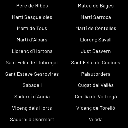
Pere de Ribes
Mateu de Bages
Martí Sesgueioles
Martí Sarroca
Martí de Tous
Martí de Centelles
Martí d´Albars
Llorenç Savall
Llorenç d´Hortons
Just Desvern
Sant Feliu de Llobregat
Sant Feliu de Codines
Sant Esteve Sesrovires
Palautordera
Sabadell
Cugat del Vallès
Sadurní d´Anoia
Cecília de Voltregà
Vicenç dels Horts
Vicenç de Torelló
Sadurní d´Osormort
Vilada