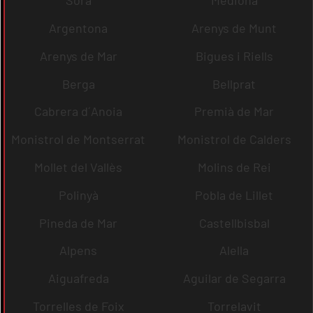
Sora
Mediona
Argentona
Arenys de Munt
Arenys de Mar
Bigues i Riells
Berga
Bellprat
Cabrera d´Anoia
Premià de Mar
Monistrol de Montserrat
Monistrol de Calders
Mollet del Vallès
Molins de Rei
Polinyà
Pobla de Lillet
Pineda de Mar
Castellbisbal
Alpens
Alella
Aiguafreda
Aguilar de Segarra
Torrelles de Foix
Torrelavit