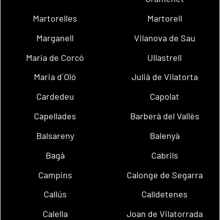
Martorelles
Martorell
Marganell
Vilanova de Sau
Maria de Corcó
Ullastrell
Maria d´Oló
Julià de Vilatorta
Cardedeu
Capolat
Capellades
Barberà del Vallès
Balsareny
Balenyà
Bagà
Cabrils
Campins
Calonge de Segarra
Callús
Calldetenes
Calella
Joan de Vilatorrada