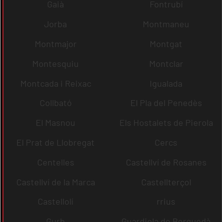
Gaià
Fontrubí
Jorba
Montmaneu
Montmajor
Montgat
Montesquiu
Montclar
Montcada i Reixac
Igualada
Collbató
El Pla del Penedès
El Masnou
Els Hostalets de Pierola
El Prat de Llobregat
Cercs
Centelles
Castellví de Rosanes
Castellví de la Marca
Castellterçol
Castellolí
rrius
Gurb
Guardiola de Berguedà