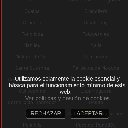
Gualba
Granollers
Granera
Gisclareny
Fonollosa
Folgueroles
Manlleu
Malla
Malgrat de Mar
Santpedor
Santa Susanna
Perpètua de Mogoda
Utilizamos solamente la cookie esencial y
Corbera de Llobregat
Copons
básica para el funcionamiento mínimo de esta
Collsuspina
Esparreguera
web.
Ver políticas y gestión de cookies
Cornellà de Llobregat
Gelida
Navas
Palau-solità i Plegamans
RECHAZAR
ACEPTAR
Palafolls
Pacs del Penedès