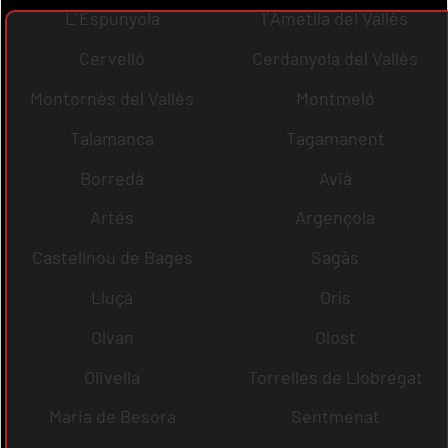
L´Espunyola
l´Ametlla del Vallès
Cervelló
Cerdanyola del Vallès
Montornès del Vallès
Montmeló
Talamanca
Tagamanent
Borredà
Avià
Artés
Argençola
Castellnou de Bages
Sagàs
Lluçà
Orís
Olvan
Olost
Olivella
Torrelles de Llobregat
Maria de Besora
Sentmenat