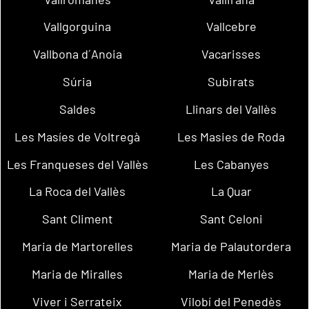
Vallgorguina
Vallcebre
Vallbona d´Anoia
Vacarisses
Súria
Subirats
Saldes
Llinars del Vallès
Les Masíes de Voltregà
Les Masies de Roda
Les Franqueses del Vallès
Les Cabanyes
La Roca del Vallès
La Quar
Sant Climent
Sant Celoni
Maria de Martorelles
Maria de Palautordera
Maria de Miralles
Maria de Merlès
Viver i Serrateix
Vilobí del Penedès