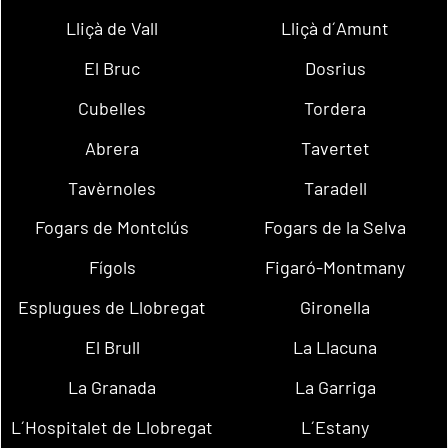
Lliçà de Vall
Lliçà d´Amunt
El Bruc
Dosrius
Cubelles
Tordera
Abrera
Tavertet
Tavèrnoles
Taradell
Fogars de Montclús
Fogars de la Selva
Fígols
Figaró-Montmany
Esplugues de Llobregat
Gironella
El Brull
La Llacuna
La Granada
La Garriga
L´Hospitalet de Llobregat
L´Estany