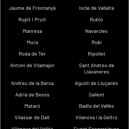
Jaume de Frontanyà
Iscle de Vallalta
Rupit i Pruit
Rubió
Manresa
Navarcles
Mura
Rubí
Roda de Ter
Ripollet
Antoni de Vilamajor
Sant Andreu de
Llavaneres
Andreu de la Barca
Agustí de Lluçanès
Adrià de Besòs
Sallent
Mataró
Badia del Vallès
Vilassar de Dalt
Vilanova i la Geltrú
Vilanova del Vallès
Cugat Sesgarrigues