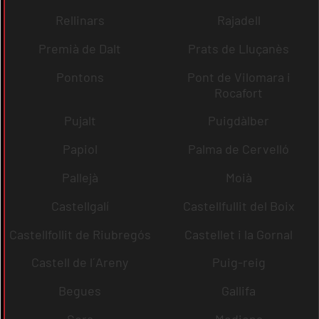
Rellinars
Rajadell
Premià de Dalt
Prats de Lluçanès
Pontons
Pont de Vilomara i
Rocafort
Pujalt
Puigdàlber
Papiol
Palma de Cervelló
Pallejà
Moià
Castellgalí
Castellfullit del Boix
Castellfollit de Riubregós
Castellet i la Gornal
Castell de l´Areny
Puig-reig
Begues
Gallifa