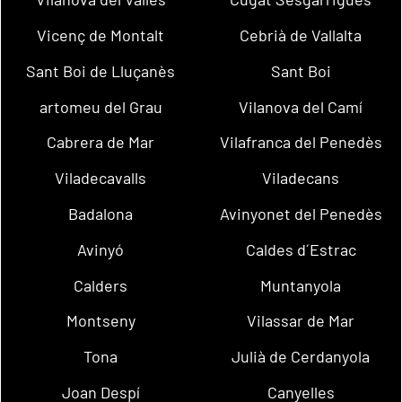
Vicenç de Montalt
Cebrià de Vallalta
Sant Boi de Lluçanès
Sant Boi
artomeu del Grau
Vilanova del Camí
Cabrera de Mar
Vilafranca del Penedès
Viladecavalls
Viladecans
Badalona
Avinyonet del Penedès
Avinyó
Caldes d´Estrac
Calders
Muntanyola
Montseny
Vilassar de Mar
Tona
Julià de Cerdanyola
Joan Despí
Canyelles