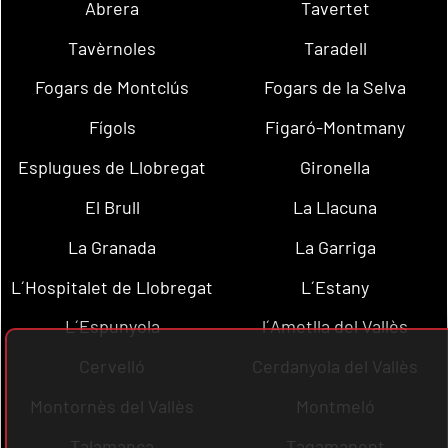
Abrera
Tavertet
Tavèrnoles
Taradell
Fogars de Montclús
Fogars de la Selva
Fígols
Figaró-Montmany
Esplugues de Llobregat
Gironella
El Brull
La Llacuna
La Granada
La Garriga
L´Hospitalet de Llobregat
L´Estany
L´Espunyola
l´Ametlla del Vallès
Cervelló
Cerdanyola del Vallès
Montornès del Vallès
Montmeló
Talamanca
Tagamanent