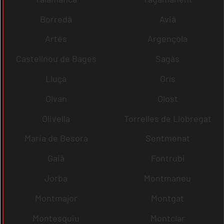
Borredà
Avià
Artés
Argençola
Castellnou de Bages
Sagàs
Lluçà
Orís
Olvan
Olost
Olivella
Torrelles de Llobregat
Maria de Besora
Sentmenat
Gaià
Fontrubí
Jorba
Montmaneu
Montmajor
Montgat
Montesquiu
Montclar