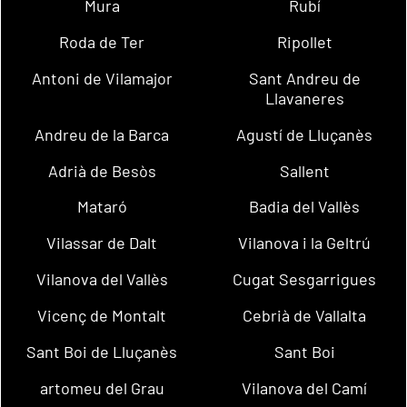
Mura
Rubí
Roda de Ter
Ripollet
Antoni de Vilamajor
Sant Andreu de
Llavaneres
Andreu de la Barca
Agustí de Lluçanès
Adrià de Besòs
Sallent
Mataró
Badia del Vallès
Vilassar de Dalt
Vilanova i la Geltrú
Vilanova del Vallès
Cugat Sesgarrigues
Vicenç de Montalt
Cebrià de Vallalta
Sant Boi de Lluçanès
Sant Boi
artomeu del Grau
Vilanova del Camí