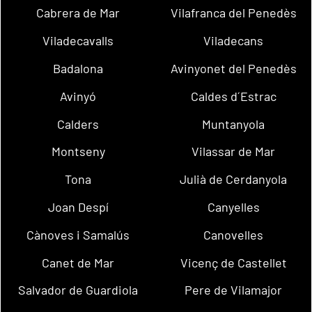
Cabrera de Mar
Vilafranca del Penedès
Viladecavalls
Viladecans
Badalona
Avinyonet del Penedès
Avinyó
Caldes d´Estrac
Calders
Muntanyola
Montseny
Vilassar de Mar
Tona
Julià de Cerdanyola
Joan Despí
Canyelles
Cànoves i Samalús
Canovelles
Canet de Mar
Vicenç de Castellet
Salvador de Guardiola
Pere de Vilamajor