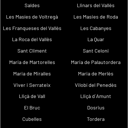
Saldes
Llinars del Vallès
Les Masíes de Voltregà
Les Masies de Roda
Les Franqueses del Vallès
Les Cabanyes
La Roca del Vallès
La Quar
Sant Climent
Sant Celoni
Maria de Martorelles
Maria de Palautordera
Maria de Miralles
Maria de Merlès
Viver i Serrateix
Vilobí del Penedès
Lliçà de Vall
Lliçà d´Amunt
El Bruc
Dosrius
Cubelles
Tordera