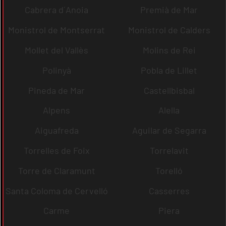
Cabrera d´Anoia
Premià de Mar
Monistrol de Montserrat
Monistrol de Calders
Mollet del Vallès
Molins de Rei
Polinyà
Pobla de Lillet
Pineda de Mar
Castellbisbal
Alpens
Alella
Aiguafreda
Aguilar de Segarra
Torrelles de Foix
Torrelavit
Torre de Claramunt
Torelló
Santa Coloma de Cervelló
Casserres
Carme
Piera