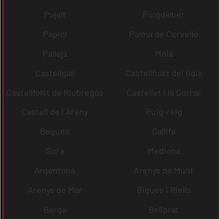
Pujalt
Puigdàlber
Papiol
Palma de Cervelló
Pallejà
Moià
Castellgalí
Castellfullit del Boix
Castellfollit de Riubregós
Castellet i la Gornal
Castell de l´Areny
Puig-reig
Begues
Gallifa
Sora
Mediona
Argentona
Arenys de Munt
Arenys de Mar
Bigues i Riells
Berga
Bellprat