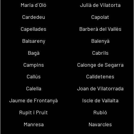
Maria d´Oló
Julià de Vilatorta
Cardedeu
Capolat
Capellades
Barberà del Vallès
Balsareny
Balenyà
Bagà
Cabrils
Campins
Calonge de Segarra
Callús
Calldetenes
Calella
Joan de Vilatorrada
Jaume de Frontanyà
Iscle de Vallalta
Rupit i Pruit
Rubió
Manresa
Navarcles