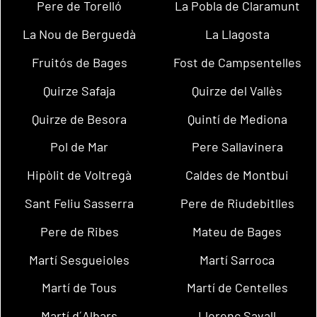
Pere de Torelló
La Pobla de Claramunt
La Nou de Berguedà
La Llagosta
Fruitós de Bages
Fost de Campsentelles
Quirze Safaja
Quirze del Vallès
Quirze de Besora
Quintí de Mediona
Pol de Mar
Pere Sallavinera
Hipòlit de Voltregà
Caldes de Montbui
Sant Feliu Sasserra
Pere de Riudebitlles
Pere de Ribes
Mateu de Bages
Martí Sesgueioles
Martí Sarroca
Martí de Tous
Martí de Centelles
Martí d´Albars
Llorenç Savall