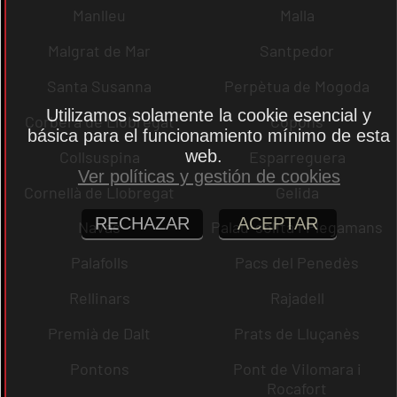
Manlleu
Malla
Malgrat de Mar
Santpedor
Santa Susanna
Perpètua de Mogoda
Utilizamos solamente la cookie esencial y
Corbera de Llobregat
Copons
básica para el funcionamiento mínimo de esta
web.
Collsuspina
Esparreguera
Ver políticas y gestión de cookies
Cornellà de Llobregat
Gelida
RECHAZAR
ACEPTAR
Navas
Palau-solità i Plegamans
Palafolls
Pacs del Penedès
Rellinars
Rajadell
Premià de Dalt
Prats de Lluçanès
Pontons
Pont de Vilomara i
Rocafort