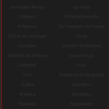
Montcada i Reixac
Igualada
Collbató
El Pla del Penedès
El Masnou
Els Hostalets de Pierola
El Prat de Llobregat
Cercs
Centelles
Castellví de Rosanes
Castellví de la Marca
Castellterçol
Castellolí
rrius
Gurb
Guardiola de Berguedà
Gualba
Granollers
Granera
Gisclareny
Fonollosa
Folgueroles