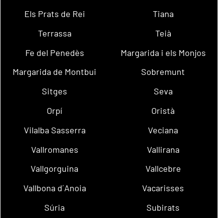
Els Prats de Rei
Tiana
Terrassa
Teià
Fe del Penedès
Margarida i els Monjos
Margarida de Montbui
Sobremunt
Sitges
Seva
Orpí
Oristà
Vilalba Sasserra
Veciana
Vallromanes
Vallirana
Vallgorguina
Vallcebre
Vallbona d´Anoia
Vacarisses
Súria
Subirats