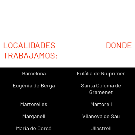
LOCALIDADES DONDE
TRABAJAMOS:
Barcelona
Eulàlia de Riuprimer
Eugènia de Berga
Santa Coloma de
Gramenet
Martorelles
Martorell
Marganell
Vilanova de Sau
Maria de Corcó
Ullastrell