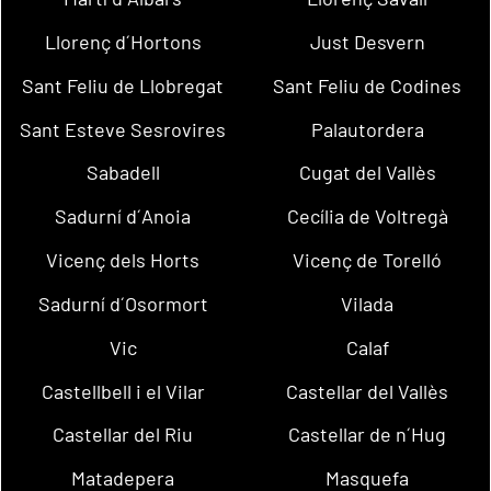
Llorenç d´Hortons
Just Desvern
Sant Feliu de Llobregat
Sant Feliu de Codines
Sant Esteve Sesrovires
Palautordera
Sabadell
Cugat del Vallès
Sadurní d´Anoia
Cecília de Voltregà
Vicenç dels Horts
Vicenç de Torelló
Sadurní d´Osormort
Vilada
Vic
Calaf
Castellbell i el Vilar
Castellar del Vallès
Castellar del Riu
Castellar de n´Hug
Matadepera
Masquefa