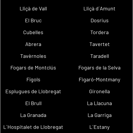
Lliçà de Vall
Lliçà d´Amunt
El Bruc
Dosrius
Cubelles
Tordera
Abrera
Tavertet
Tavèrnoles
Taradell
Fogars de Montclús
Fogars de la Selva
Fígols
Figaró-Montmany
Esplugues de Llobregat
Gironella
El Brull
La Llacuna
La Granada
La Garriga
L´Hospitalet de Llobregat
L´Estany