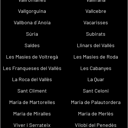
Vallgorguina
Vallcebre
Vallbona d´Anoia
Vacarisses
Súria
Subirats
Saldes
Llinars del Vallès
Les Masíes de Voltregà
Les Masies de Roda
Les Franqueses del Vallès
Les Cabanyes
La Roca del Vallès
La Quar
Sant Climent
Sant Celoni
Maria de Martorelles
Maria de Palautordera
Maria de Miralles
Maria de Merlès
Viver i Serrateix
Vilobí del Penedès