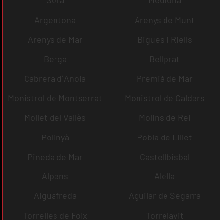
Sora
Mediona
Argentona
Arenys de Munt
Arenys de Mar
Bigues i Riells
Berga
Bellprat
Cabrera d´Anoia
Premià de Mar
Monistrol de Montserrat
Monistrol de Calders
Mollet del Vallès
Molins de Rei
Polinyà
Pobla de Lillet
Pineda de Mar
Castellbisbal
Alpens
Alella
Aiguafreda
Aguilar de Segarra
Torrelles de Foix
Torrelavit