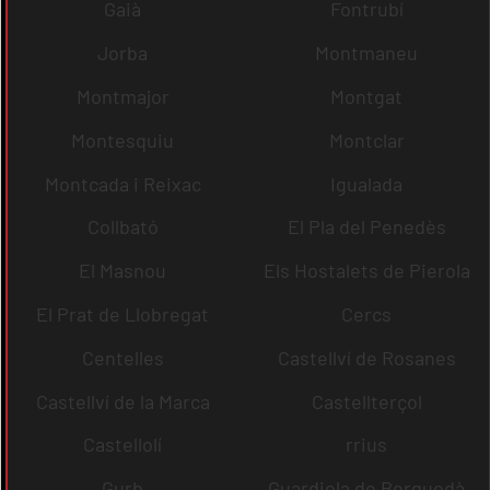
Gaià
Fontrubí
Jorba
Montmaneu
Montmajor
Montgat
Montesquiu
Montclar
Montcada i Reixac
Igualada
Collbató
El Pla del Penedès
El Masnou
Els Hostalets de Pierola
El Prat de Llobregat
Cercs
Centelles
Castellví de Rosanes
Castellví de la Marca
Castellterçol
Castellolí
rrius
Gurb
Guardiola de Berguedà