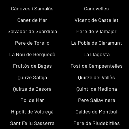
Cànoves i Samalús
Canovelles
Canet de Mar
Vicenç de Castellet
Salvador de Guardiola
Pere de Vilamajor
Pere de Torelló
La Pobla de Claramunt
La Nou de Berguedà
La Llagosta
Fruitós de Bages
Fost de Campsentelles
Quirze Safaja
Quirze del Vallès
Quirze de Besora
Quintí de Mediona
Pol de Mar
Pere Sallavinera
Hipòlit de Voltregà
Caldes de Montbui
Sant Feliu Sasserra
Pere de Riudebitlles