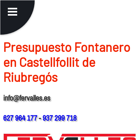
Presupuesto Fontanero
en Castellfollit de
Riubregós
info@fervalles.es
627 964 177
-
937 299 718