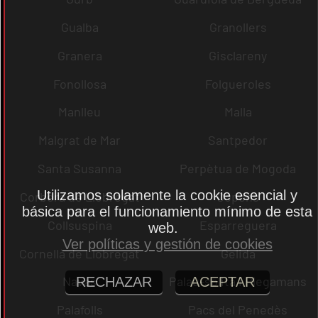
Gualba
Granollers
Granera
Gisclareny
Fonollosa
Folgueroles
Manlleu
Malla
Malgrat de Mar
Santpedor
Santa Susanna
Perpètua de Mogoda
Utilizamos solamente la cookie esencial y
Corbera de Llobregat
Copons
básica para el funcionamiento mínimo de esta
Collsuspina
Esparreguera
web.
Ver políticas y gestión de cookies
Cornellà de Llobregat
Gelida
Navas
Palau-solità i Plegamans
RECHAZAR
ACEPTAR
Palafolls
Pacs del Penedès