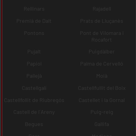
Rellinars
Rajadell
Premià de Dalt
Prats de Lluçanès
Pontons
Pont de Vilomara i
Rocafort
Pujalt
Puigdàlber
Papiol
Palma de Cervelló
Pallejà
Moià
Castellgalí
Castellfullit del Boix
Castellfollit de Riubregós
Castellet i la Gornal
Castell de l´Areny
Puig-reig
Begues
Gallifa