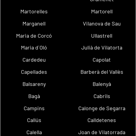
Martorelles
Martorell
Marganell
Vilanova de Sau
Maria de Corcó
Ullastrell
Maria d´Oló
Julià de Vilatorta
Cardedeu
Capolat
Capellades
Barberà del Vallès
Balsareny
Balenyà
Bagà
Cabrils
Campins
Calonge de Segarra
Callús
Calldetenes
Calella
Joan de Vilatorrada