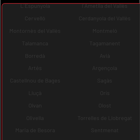
L´Espunyola
l´Ametlla del Vallès
Cervelló
Cerdanyola del Vallès
Montornès del Vallès
Montmeló
Talamanca
Tagamanent
Borredà
Avià
Artés
Argençola
Castellnou de Bages
Sagàs
Lluçà
Orís
Olvan
Olost
Olivella
Torrelles de Llobregat
Maria de Besora
Sentmenat