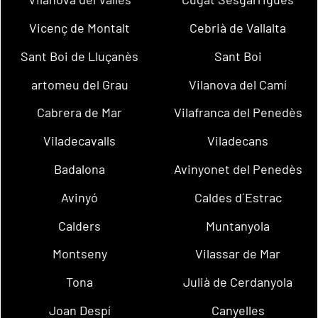
Vicenç de Montalt
Cebrià de Vallalta
Sant Boi de Lluçanès
Sant Boi
artomeu del Grau
Vilanova del Camí
Cabrera de Mar
Vilafranca del Penedès
Viladecavalls
Viladecans
Badalona
Avinyonet del Penedès
Avinyó
Caldes d´Estrac
Calders
Muntanyola
Montseny
Vilassar de Mar
Tona
Julià de Cerdanyola
Joan Despí
Canyelles