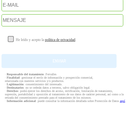
He leído y acepto la
política de privacidad
.
·
Responsable del tratamiento
: Fervalles
·
Finalidad
: gestionar el envío de información y prospección comercial,
relacionada con nuestros servicios y/o productos.
·
Legitimación
: consentimiento del interesado.
·
Destinatarios
: no se cederán datos a terceros, salvo obligación legal.
·
Derechos
: podrá ejercer los derechos de acceso, rectificación, limitación de tratamiento,
supresión, portabilidad y oposición al tratamiento de sus datos de carácter personal, así como a la
retirada del consentimiento prestado para el tratamiento de los mismos.
·
Información adicional
: puede consultar la información detallada sobre Protección de Datos
aquí
.