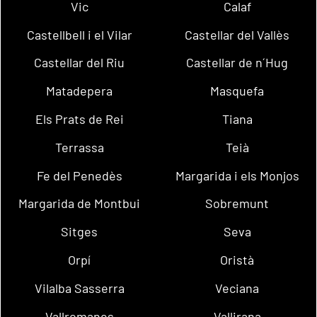
Vic
Calaf
Castellbell i el Vilar
Castellar del Vallès
Castellar del Riu
Castellar de n´Hug
Matadepera
Masquefa
Els Prats de Rei
Tiana
Terrassa
Teià
Fe del Penedès
Margarida i els Monjos
Margarida de Montbui
Sobremunt
Sitges
Seva
Orpí
Oristà
Vilalba Sasserra
Veciana
Vallromanes
Vallirana