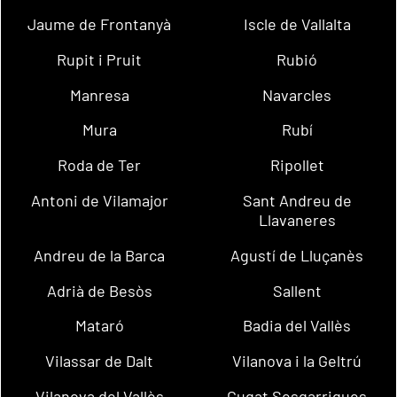
Jaume de Frontanyà
Iscle de Vallalta
Rupit i Pruit
Rubió
Manresa
Navarcles
Mura
Rubí
Roda de Ter
Ripollet
Antoni de Vilamajor
Sant Andreu de
Llavaneres
Andreu de la Barca
Agustí de Lluçanès
Adrià de Besòs
Sallent
Mataró
Badia del Vallès
Vilassar de Dalt
Vilanova i la Geltrú
Vilanova del Vallès
Cugat Sesgarrigues