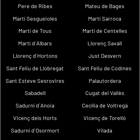
Pere de Ribes
Mateu de Bages
Martí Sesgueioles
Martí Sarroca
Martí de Tous
Martí de Centelles
Martí d´Albars
Llorenç Savall
Llorenç d´Hortons
Just Desvern
Sant Feliu de Llobregat
Sant Feliu de Codines
Sant Esteve Sesrovires
Palautordera
Sabadell
Cugat del Vallès
Sadurní d´Anoia
Cecília de Voltregà
Vicenç dels Horts
Vicenç de Torelló
Sadurní d´Osormort
Vilada