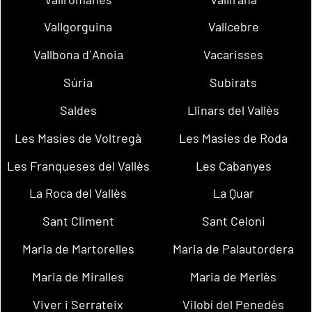
Vallgorguina
Vallcebre
Vallbona d´Anoia
Vacarisses
Súria
Subirats
Saldes
Llinars del Vallès
Les Masíes de Voltregà
Les Masies de Roda
Les Franqueses del Vallès
Les Cabanyes
La Roca del Vallès
La Quar
Sant Climent
Sant Celoni
Maria de Martorelles
Maria de Palautordera
Maria de Miralles
Maria de Merlès
Viver i Serrateix
Vilobí del Penedès