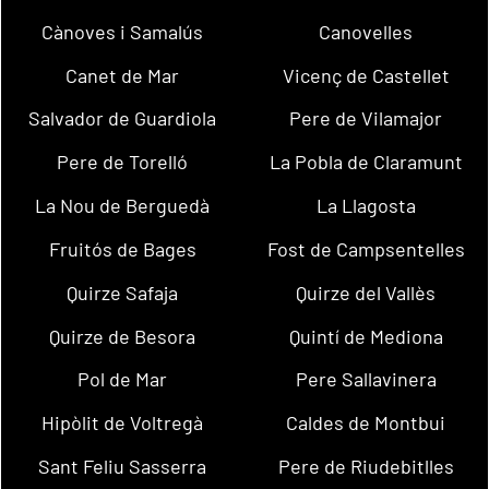
Cànoves i Samalús
Canovelles
Canet de Mar
Vicenç de Castellet
Salvador de Guardiola
Pere de Vilamajor
Pere de Torelló
La Pobla de Claramunt
La Nou de Berguedà
La Llagosta
Fruitós de Bages
Fost de Campsentelles
Quirze Safaja
Quirze del Vallès
Quirze de Besora
Quintí de Mediona
Pol de Mar
Pere Sallavinera
Hipòlit de Voltregà
Caldes de Montbui
Sant Feliu Sasserra
Pere de Riudebitlles