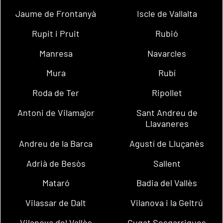
Jaume de Frontanyà
Iscle de Vallalta
Rupit i Pruit
Rubió
Manresa
Navarcles
Mura
Rubí
Roda de Ter
Ripollet
Antoni de Vilamajor
Sant Andreu de
Llavaneres
Andreu de la Barca
Agustí de Lluçanès
Adrià de Besòs
Sallent
Mataró
Badia del Vallès
Vilassar de Dalt
Vilanova i la Geltrú
Vilanova del Vallès
Cugat Sesgarrigues