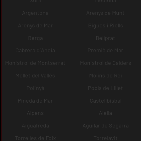
Sora
Mediona
Argentona
Arenys de Munt
Arenys de Mar
Bigues i Riells
Berga
Bellprat
Cabrera d´Anoia
Premià de Mar
Monistrol de Montserrat
Monistrol de Calders
Mollet del Vallès
Molins de Rei
Polinyà
Pobla de Lillet
Pineda de Mar
Castellbisbal
Alpens
Alella
Aiguafreda
Aguilar de Segarra
Torrelles de Foix
Torrelavit