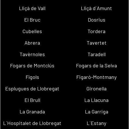
Lliçà de Vall
Lliçà d´Amunt
El Bruc
Dosrius
Cubelles
Tordera
Abrera
Tavertet
Tavèrnoles
Taradell
Fogars de Montclús
Fogars de la Selva
Fígols
Figaró-Montmany
Esplugues de Llobregat
Gironella
El Brull
La Llacuna
La Granada
La Garriga
L´Hospitalet de Llobregat
L´Estany