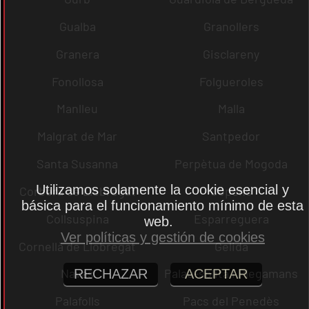
Gualba
Granollers
Granera
Gisclareny
Fonollosa
Folgueroles
Manlleu
Malla
Malgrat de Mar
Santpedor
Santa Susanna
Perpètua de Mogoda
Utilizamos solamente la cookie esencial y
Corbera de Llobregat
Copons
básica para el funcionamiento mínimo de esta
Collsuspina
Esparreguera
web.
Ver políticas y gestión de cookies
Cornellà de Llobregat
Gelida
Navas
Palau-solità i Plegamans
RECHAZAR
ACEPTAR
Palafolls
Pacs del Penedès