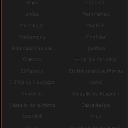
Gaià
Fontrubí
Jorba
Montmaneu
Montmajor
Montgat
Montesquiu
Montclar
Montcada i Reixac
Igualada
Collbató
El Pla del Penedès
El Masnou
Els Hostalets de Pierola
El Prat de Llobregat
Cercs
Centelles
Castellví de Rosanes
Castellví de la Marca
Castellterçol
Castellolí
rrius
Gurb
Guardiola de Berguedà