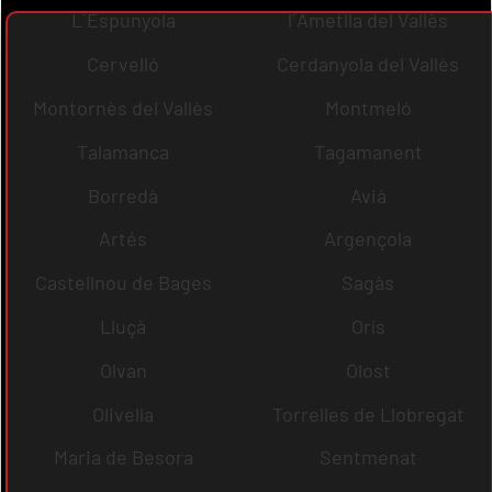
L´Espunyola
l´Ametlla del Vallès
Cervelló
Cerdanyola del Vallès
Montornès del Vallès
Montmeló
Talamanca
Tagamanent
Borredà
Avià
Artés
Argençola
Castellnou de Bages
Sagàs
Lluçà
Orís
Olvan
Olost
Olivella
Torrelles de Llobregat
Maria de Besora
Sentmenat