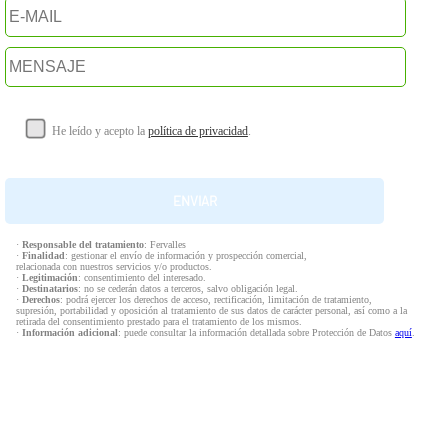
He leído y acepto la
política de privacidad
.
·
Responsable del tratamiento
: Fervalles
·
Finalidad
: gestionar el envío de información y prospección comercial,
relacionada con nuestros servicios y/o productos.
·
Legitimación
: consentimiento del interesado.
·
Destinatarios
: no se cederán datos a terceros, salvo obligación legal.
·
Derechos
: podrá ejercer los derechos de acceso, rectificación, limitación de tratamiento,
supresión, portabilidad y oposición al tratamiento de sus datos de carácter personal, así como a la
retirada del consentimiento prestado para el tratamiento de los mismos.
·
Información adicional
: puede consultar la información detallada sobre Protección de Datos
aquí
.