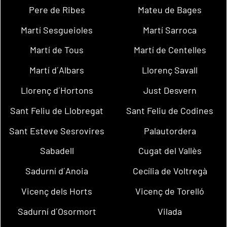
Pere de Ribes
Mateu de Bages
Martí Sesgueioles
Martí Sarroca
Martí de Tous
Martí de Centelles
Martí d´Albars
Llorenç Savall
Llorenç d´Hortons
Just Desvern
Sant Feliu de Llobregat
Sant Feliu de Codines
Sant Esteve Sesrovires
Palautordera
Sabadell
Cugat del Vallès
Sadurní d´Anoia
Cecília de Voltregà
Vicenç dels Horts
Vicenç de Torelló
Sadurní d´Osormort
Vilada