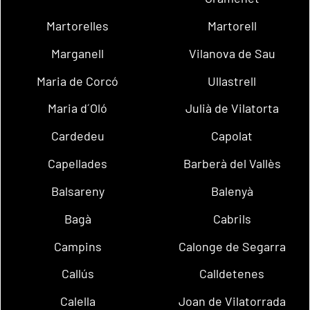
Martorelles
Martorell
Marganell
Vilanova de Sau
Maria de Corcó
Ullastrell
Maria d´Oló
Julià de Vilatorta
Cardedeu
Capolat
Capellades
Barberà del Vallès
Balsareny
Balenyà
Bagà
Cabrils
Campins
Calonge de Segarra
Callús
Calldetenes
Calella
Joan de Vilatorrada