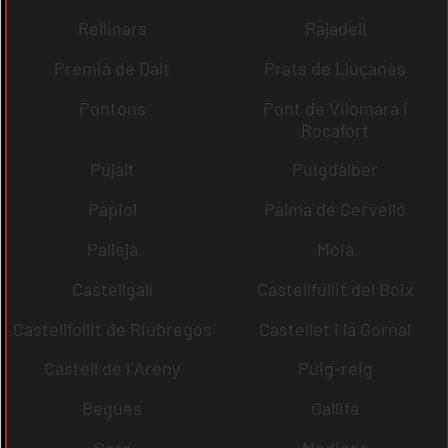
Rellinars
Rajadell
Premià de Dalt
Prats de Lluçanès
Pontons
Pont de Vilomara i
Rocafort
Pujalt
Puigdàlber
Papiol
Palma de Cervelló
Pallejà
Moià
Castellgalí
Castellfullit del Boix
Castellfollit de Riubregós
Castellet i la Gornal
Castell de l´Areny
Puig-reig
Begues
Gallifa