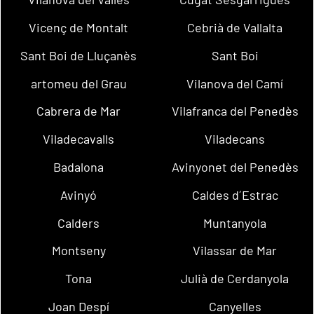
Vicenç de Montalt
Cebrià de Vallalta
Sant Boi de Lluçanès
Sant Boi
artomeu del Grau
Vilanova del Camí
Cabrera de Mar
Vilafranca del Penedès
Viladecavalls
Viladecans
Badalona
Avinyonet del Penedès
Avinyó
Caldes d´Estrac
Calders
Muntanyola
Montseny
Vilassar de Mar
Tona
Julià de Cerdanyola
Joan Despí
Canyelles