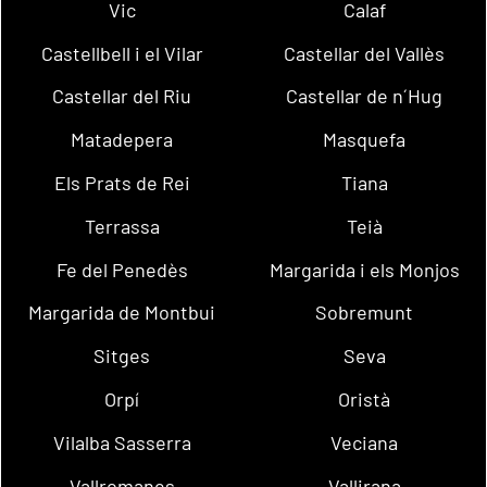
Vic
Calaf
Castellbell i el Vilar
Castellar del Vallès
Castellar del Riu
Castellar de n´Hug
Matadepera
Masquefa
Els Prats de Rei
Tiana
Terrassa
Teià
Fe del Penedès
Margarida i els Monjos
Margarida de Montbui
Sobremunt
Sitges
Seva
Orpí
Oristà
Vilalba Sasserra
Veciana
Vallromanes
Vallirana