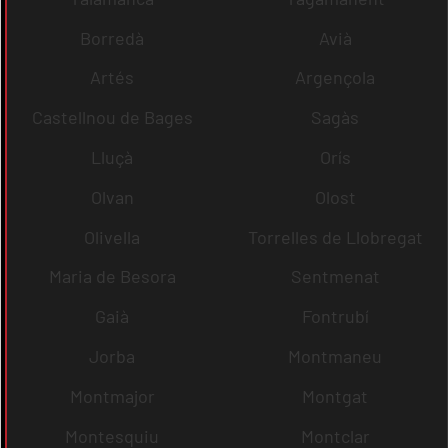
Borredà
Avià
Artés
Argençola
Castellnou de Bages
Sagàs
Lluçà
Orís
Olvan
Olost
Olivella
Torrelles de Llobregat
Maria de Besora
Sentmenat
Gaià
Fontrubí
Jorba
Montmaneu
Montmajor
Montgat
Montesquiu
Montclar