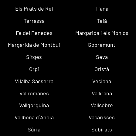
Els Prats de Rei
Tiana
Terrassa
Teià
Fe del Penedès
Margarida i els Monjos
Margarida de Montbui
Sobremunt
Sitges
Seva
Orpí
Oristà
Vilalba Sasserra
Veciana
Vallromanes
Vallirana
Vallgorguina
Vallcebre
Vallbona d´Anoia
Vacarisses
Súria
Subirats