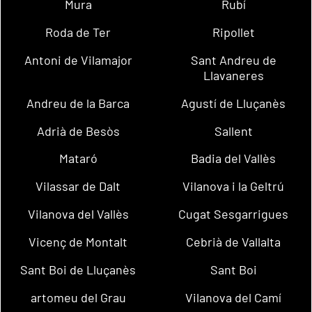
Mura
Rubí
Roda de Ter
Ripollet
Antoni de Vilamajor
Sant Andreu de
Llavaneres
Andreu de la Barca
Agustí de Lluçanès
Adrià de Besòs
Sallent
Mataró
Badia del Vallès
Vilassar de Dalt
Vilanova i la Geltrú
Vilanova del Vallès
Cugat Sesgarrigues
Vicenç de Montalt
Cebrià de Vallalta
Sant Boi de Lluçanès
Sant Boi
artomeu del Grau
Vilanova del Camí