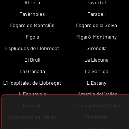
Abrera
Tavertet
Tavèrnoles
Taradell
Fogars de Montclús
Fogars de la Selva
Fígols
Figaró-Montmany
Esplugues de Llobregat
Gironella
El Brull
La Llacuna
La Granada
La Garriga
L´Hospitalet de Llobregat
L´Estany
L´Espunyola
l´Ametlla del Vallès
Cervelló
Cerdanyola del Vallès
Montornès del Vallès
Montmeló
Talamanca
Tagamanent