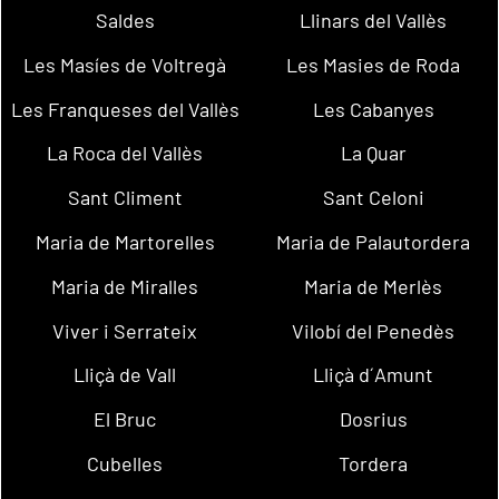
Saldes
Llinars del Vallès
Les Masíes de Voltregà
Les Masies de Roda
Les Franqueses del Vallès
Les Cabanyes
La Roca del Vallès
La Quar
Sant Climent
Sant Celoni
Maria de Martorelles
Maria de Palautordera
Maria de Miralles
Maria de Merlès
Viver i Serrateix
Vilobí del Penedès
Lliçà de Vall
Lliçà d´Amunt
El Bruc
Dosrius
Cubelles
Tordera