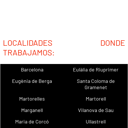
LOCALIDADES DONDE
TRABAJAMOS:
Barcelona
Eulàlia de Riuprimer
Eugènia de Berga
Santa Coloma de
Gramenet
Martorelles
Martorell
Marganell
Vilanova de Sau
Maria de Corcó
Ullastrell