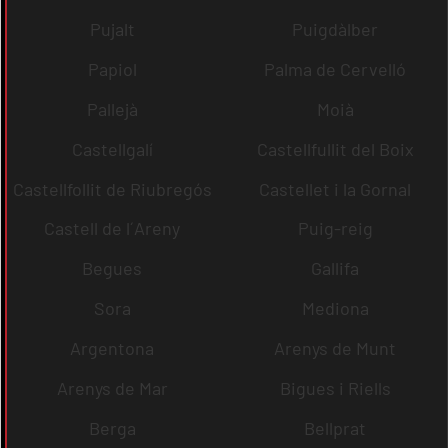
Pujalt
Puigdàlber
Papiol
Palma de Cervelló
Pallejà
Moià
Castellgalí
Castellfullit del Boix
Castellfollit de Riubregós
Castellet i la Gornal
Castell de l´Areny
Puig-reig
Begues
Gallifa
Sora
Mediona
Argentona
Arenys de Munt
Arenys de Mar
Bigues i Riells
Berga
Bellprat