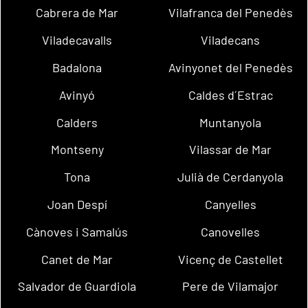
Cabrera de Mar
Vilafranca del Penedès
Viladecavalls
Viladecans
Badalona
Avinyonet del Penedès
Avinyó
Caldes d´Estrac
Calders
Muntanyola
Montseny
Vilassar de Mar
Tona
Julià de Cerdanyola
Joan Despí
Canyelles
Cànoves i Samalús
Canovelles
Canet de Mar
Vicenç de Castellet
Salvador de Guardiola
Pere de Vilamajor