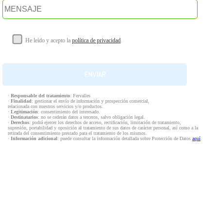
He leído y acepto la
política de privacidad
.
·
Responsable del tratamiento
: Fervalles
·
Finalidad
: gestionar el envío de información y prospección comercial,
relacionada con nuestros servicios y/o productos.
·
Legitimación
: consentimiento del interesado.
·
Destinatarios
: no se cederán datos a terceros, salvo obligación legal.
·
Derechos
: podrá ejercer los derechos de acceso, rectificación, limitación de tratamiento,
supresión, portabilidad y oposición al tratamiento de sus datos de carácter personal, así como a la
retirada del consentimiento prestado para el tratamiento de los mismos.
·
Información adicional
: puede consultar la información detallada sobre Protección de Datos
aquí
.