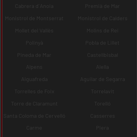
Cabrera d´Anoia
Premià de Mar
Monistrol de Montserrat
Monistrol de Calders
Mollet del Vallès
Molins de Rei
Polinyà
Pobla de Lillet
Pineda de Mar
Castellbisbal
Alpens
Alella
Aiguafreda
Aguilar de Segarra
Torrelles de Foix
Torrelavit
Torre de Claramunt
Torelló
Santa Coloma de Cervelló
Casserres
Carme
Piera