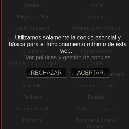
Manlleu
Malla
Malgrat de Mar
Santpedor
Santa Susanna
Perpètua de Mogoda
Utilizamos solamente la cookie esencial y
Corbera de Llobregat
Copons
básica para el funcionamiento mínimo de esta
web.
Collsuspina
Esparreguera
Ver políticas y gestión de cookies
Cornellà de Llobregat
Gelida
RECHAZAR
ACEPTAR
Navas
Palau-solità i Plegamans
Palafolls
Pacs del Penedès
Rellinars
Rajadell
Premià de Dalt
Prats de Lluçanès
Pontons
Pont de Vilomara i
Rocafort