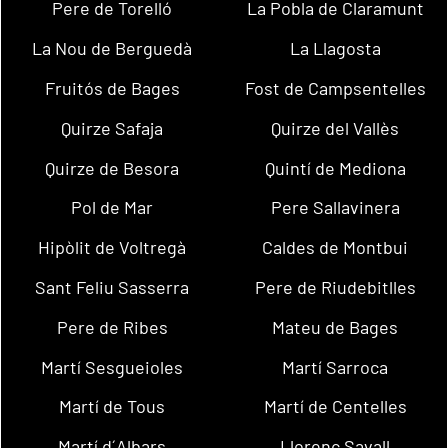
Pere de Torelló
La Pobla de Claramunt
La Nou de Berguedà
La Llagosta
Fruitós de Bages
Fost de Campsentelles
Quirze Safaja
Quirze del Vallès
Quirze de Besora
Quintí de Mediona
Pol de Mar
Pere Sallavinera
Hipòlit de Voltregà
Caldes de Montbui
Sant Feliu Sasserra
Pere de Riudebitlles
Pere de Ribes
Mateu de Bages
Martí Sesgueioles
Martí Sarroca
Martí de Tous
Martí de Centelles
Martí d´Albars
Llorenç Savall