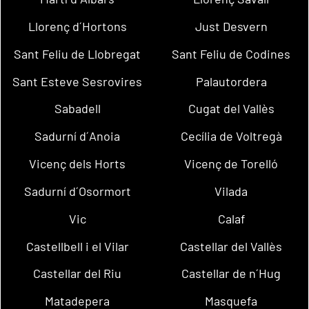
Llorenç d´Hortons
Just Desvern
Sant Feliu de Llobregat
Sant Feliu de Codines
Sant Esteve Sesrovires
Palautordera
Sabadell
Cugat del Vallès
Sadurní d´Anoia
Cecília de Voltregà
Vicenç dels Horts
Vicenç de Torelló
Sadurní d´Osormort
Vilada
Vic
Calaf
Castellbell i el Vilar
Castellar del Vallès
Castellar del Riu
Castellar de n´Hug
Matadepera
Masquefa