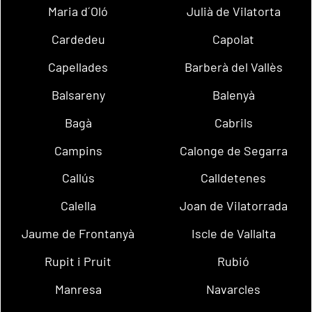
Maria d´Oló
Julià de Vilatorta
Cardedeu
Capolat
Capellades
Barberà del Vallès
Balsareny
Balenyà
Bagà
Cabrils
Campins
Calonge de Segarra
Callús
Calldetenes
Calella
Joan de Vilatorrada
Jaume de Frontanyà
Iscle de Vallalta
Rupit i Pruit
Rubió
Manresa
Navarcles