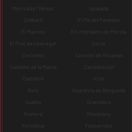
Montcada i Reixac
Igualada
Collbató
El Pla del Penedès
El Masnou
Els Hostalets de Pierola
El Prat de Llobregat
Cercs
Centelles
Castellví de Rosanes
Castellví de la Marca
Castellterçol
Castellolí
rrius
Gurb
Guardiola de Berguedà
Gualba
Granollers
Granera
Gisclareny
Fonollosa
Folgueroles