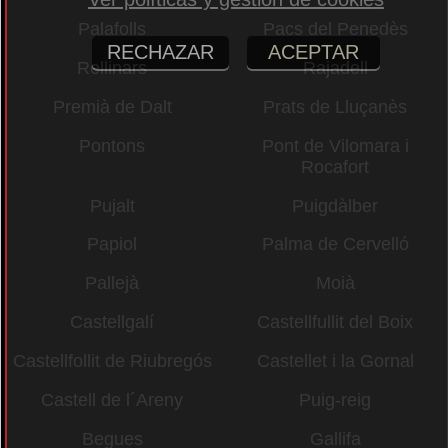
Palafolls
Pacs del Penedès
RECHAZAR
ACEPTAR
Rellinars
Rajadell
Premià de Dalt
Prats de Lluçanès
Pontons
Pont de Vilomara i
Rocafort
Pujalt
Puigdàlber
Papiol
Palma de Cervelló
Pallejà
Moià
Castellgalí
Castellfullit del Boix
Castellfollit de Riubregós
Castellet i la Gornal
Castell de l´Areny
Puig-reig
Begues
Gallifa