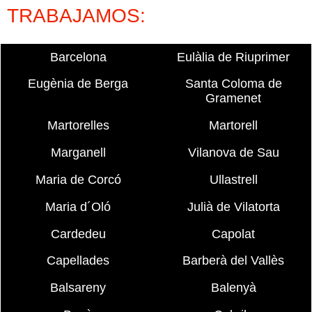
TRABAJAMOS:
Barcelona
Eulàlia de Riuprimer
Eugènia de Berga
Santa Coloma de
Gramenet
Martorelles
Martorell
Marganell
Vilanova de Sau
Maria de Corcó
Ullastrell
Maria d´Oló
Julià de Vilatorta
Cardedeu
Capolat
Capellades
Barberà del Vallès
Balsareny
Balenyà