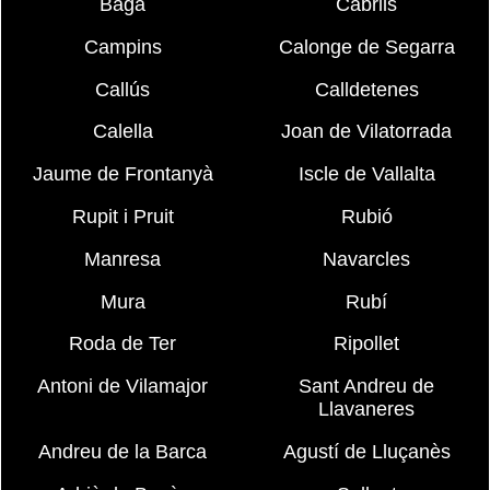
Bagà
Cabrils
Campins
Calonge de Segarra
Callús
Calldetenes
Calella
Joan de Vilatorrada
Jaume de Frontanyà
Iscle de Vallalta
Rupit i Pruit
Rubió
Manresa
Navarcles
Mura
Rubí
Roda de Ter
Ripollet
Antoni de Vilamajor
Sant Andreu de
Llavaneres
Andreu de la Barca
Agustí de Lluçanès