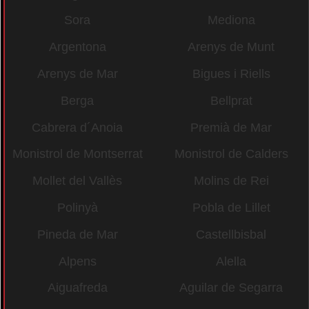
Sora
Mediona
Argentona
Arenys de Munt
Arenys de Mar
Bigues i Riells
Berga
Bellprat
Cabrera d´Anoia
Premià de Mar
Monistrol de Montserrat
Monistrol de Calders
Mollet del Vallès
Molins de Rei
Polinyà
Pobla de Lillet
Pineda de Mar
Castellbisbal
Alpens
Alella
Aiguafreda
Aguilar de Segarra