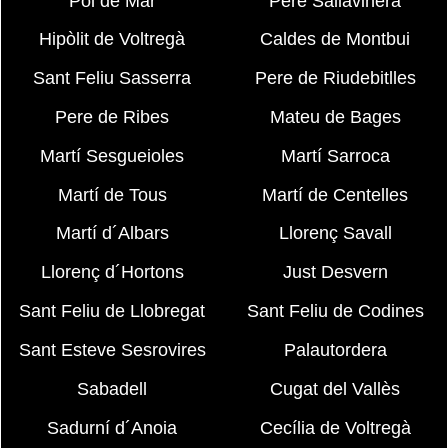
Pol de Mar
Pere Sallavinera
Hipòlit de Voltregà
Caldes de Montbui
Sant Feliu Sasserra
Pere de Riudebitlles
Pere de Ribes
Mateu de Bages
Martí Sesgueioles
Martí Sarroca
Martí de Tous
Martí de Centelles
Martí d´Albars
Llorenç Savall
Llorenç d´Hortons
Just Desvern
Sant Feliu de Llobregat
Sant Feliu de Codines
Sant Esteve Sesrovires
Palautordera
Sabadell
Cugat del Vallès
Sadurní d´Anoia
Cecília de Voltregà