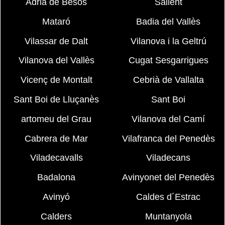
Adrià de Besòs
Sallent
Mataró
Badia del Vallès
Vilassar de Dalt
Vilanova i la Geltrú
Vilanova del Vallès
Cugat Sesgarrigues
Vicenç de Montalt
Cebrià de Vallalta
Sant Boi de Lluçanès
Sant Boi
artomeu del Grau
Vilanova del Camí
Cabrera de Mar
Vilafranca del Penedès
Viladecavalls
Viladecans
Badalona
Avinyonet del Penedès
Avinyó
Caldes d´Estrac
Calders
Muntanyola