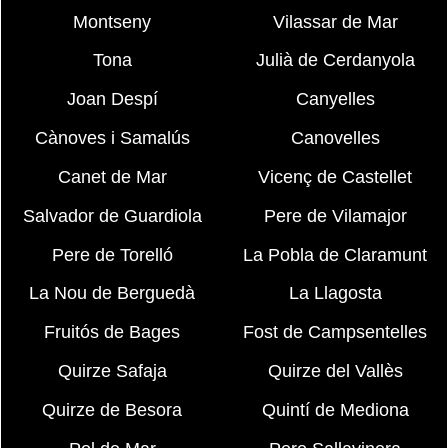
Montseny
Vilassar de Mar
Tona
Julià de Cerdanyola
Joan Despí
Canyelles
Cànoves i Samalús
Canovelles
Canet de Mar
Vicenç de Castellet
Salvador de Guardiola
Pere de Vilamajor
Pere de Torelló
La Pobla de Claramunt
La Nou de Berguedà
La Llagosta
Fruitós de Bages
Fost de Campsentelles
Quirze Safaja
Quirze del Vallès
Quirze de Besora
Quintí de Mediona