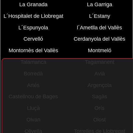
La Granada
La Garriga
L´Hospitalet de Llobregat
L´Estany
L´Espunyola
l´Ametlla del Vallès
Cervelló
Cerdanyola del Vallès
Montornès del Vallès
Montmeló
Talamanca
Tagamanent
Borredà
Avià
Artés
Argençola
Castellnou de Bages
Sagàs
Lluçà
Orís
Olvan
Olost
Olivella
Torrelles de Llobregat