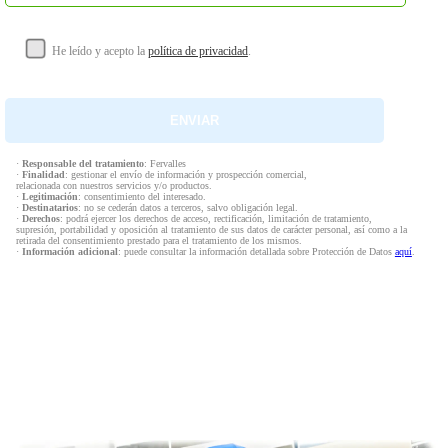
He leído y acepto la
política de privacidad
.
·
Responsable del tratamiento
: Fervalles
·
Finalidad
: gestionar el envío de información y prospección comercial,
relacionada con nuestros servicios y/o productos.
·
Legitimación
: consentimiento del interesado.
·
Destinatarios
: no se cederán datos a terceros, salvo obligación legal.
·
Derechos
: podrá ejercer los derechos de acceso, rectificación, limitación de tratamiento,
supresión, portabilidad y oposición al tratamiento de sus datos de carácter personal, así como a la
retirada del consentimiento prestado para el tratamiento de los mismos.
·
Información adicional
: puede consultar la información detallada sobre Protección de Datos
aquí
.