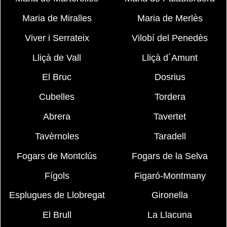
Maria de Miralles
Maria de Merlès
Viver i Serrateix
Vilobí del Penedès
Lliçà de Vall
Lliçà d´Amunt
El Bruc
Dosrius
Cubelles
Tordera
Abrera
Tavertet
Tavèrnoles
Taradell
Fogars de Montclús
Fogars de la Selva
Fígols
Figaró-Montmany
Esplugues de Llobregat
Gironella
El Brull
La Llacuna