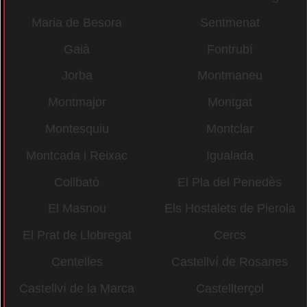
Maria de Besora
Sentmenat
Gaià
Fontrubí
Jorba
Montmaneu
Montmajor
Montgat
Montesquiu
Montclar
Montcada i Reixac
Igualada
Collbató
El Pla del Penedès
El Masnou
Els Hostalets de Pierola
El Prat de Llobregat
Cercs
Centelles
Castellví de Rosanes
Castellví de la Marca
Castellterçol