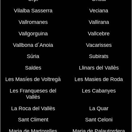
Vilalba Sasserra
Veciana
Vallromanes
Vallirana
Vallgorguina
Vallcebre
Vallbona d´Anoia
Vacarisses
Súria
Subirats
Saldes
Llinars del Vallès
Les Masíes de Voltregà
Les Masies de Roda
Les Franqueses del
Les Cabanyes
Vallès
La Roca del Vallès
La Quar
Sant Climent
Sant Celoni
Maria de Martorelles
Maria de Palautordera