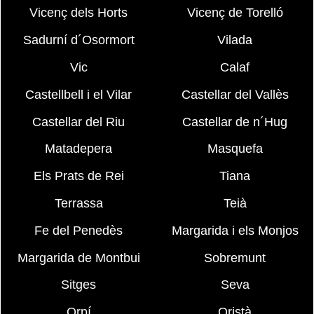
Vicenç dels Horts
Vicenç de Torelló
Sadurní d´Osormort
Vilada
Vic
Calaf
Castellbell i el Vilar
Castellar del Vallès
Castellar del Riu
Castellar de n´Hug
Matadepera
Masquefa
Els Prats de Rei
Tiana
Terrassa
Teià
Fe del Penedès
Margarida i els Monjos
Margarida de Montbui
Sobremunt
Sitges
Seva
Orpí
Oristà