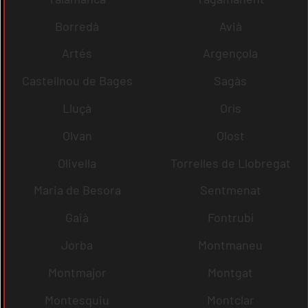
Borredà
Avià
Artés
Argençola
Castellnou de Bages
Sagàs
Lluçà
Orís
Olvan
Olost
Olivella
Torrelles de Llobregat
Maria de Besora
Sentmenat
Gaià
Fontrubí
Jorba
Montmaneu
Montmajor
Montgat
Montesquiu
Montclar