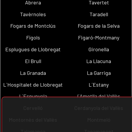
Abrera
Tavertet
Tavèrnoles
Taradell
Fogars de Montclús
Fogars de la Selva
Fígols
Figaró-Montmany
Esplugues de Llobregat
Gironella
El Brull
La Llacuna
La Granada
La Garriga
L´Hospitalet de Llobregat
L´Estany
L´Espunyola
l´Ametlla del Vallès
Cervelló
Cerdanyola del Vallès
Montornès del Vallès
Montmeló
Talamanca
Tagamanent