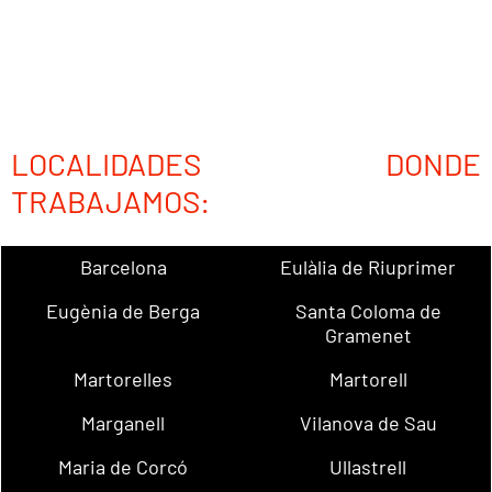
LOCALIDADES DONDE
TRABAJAMOS:
Barcelona
Eulàlia de Riuprimer
Eugènia de Berga
Santa Coloma de
Gramenet
Martorelles
Martorell
Marganell
Vilanova de Sau
Maria de Corcó
Ullastrell