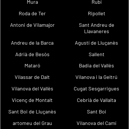
Mura
Rubí
Roda de Ter
Ripollet
Antoni de Vilamajor
Sant Andreu de
Llavaneres
Andreu de la Barca
Agustí de Lluçanès
Adrià de Besòs
Sallent
Mataró
Badia del Vallès
Vilassar de Dalt
Vilanova i la Geltrú
Vilanova del Vallès
Cugat Sesgarrigues
Vicenç de Montalt
Cebrià de Vallalta
Sant Boi de Lluçanès
Sant Boi
artomeu del Grau
Vilanova del Camí