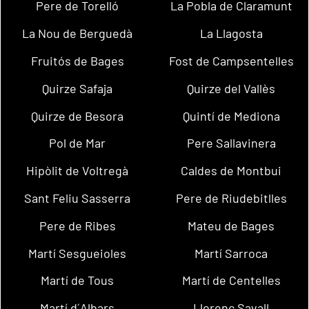
Pere de Torelló
La Pobla de Claramunt
La Nou de Berguedà
La Llagosta
Fruitós de Bages
Fost de Campsentelles
Quirze Safaja
Quirze del Vallès
Quirze de Besora
Quintí de Mediona
Pol de Mar
Pere Sallavinera
Hipòlit de Voltregà
Caldes de Montbui
Sant Feliu Sasserra
Pere de Riudebitlles
Pere de Ribes
Mateu de Bages
Martí Sesgueioles
Martí Sarroca
Martí de Tous
Martí de Centelles
Martí d´Albars
Llorenç Savall