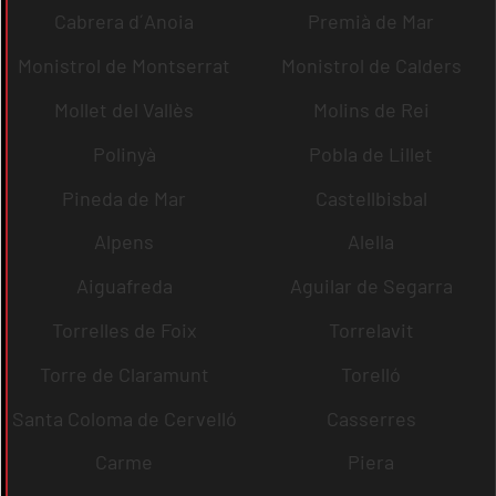
Cabrera d´Anoia
Premià de Mar
Monistrol de Montserrat
Monistrol de Calders
Mollet del Vallès
Molins de Rei
Polinyà
Pobla de Lillet
Pineda de Mar
Castellbisbal
Alpens
Alella
Aiguafreda
Aguilar de Segarra
Torrelles de Foix
Torrelavit
Torre de Claramunt
Torelló
Santa Coloma de Cervelló
Casserres
Carme
Piera