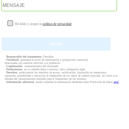
He leído y acepto la
política de privacidad
.
·
Responsable del tratamiento
: Fervalles
·
Finalidad
: gestionar el envío de información y prospección comercial,
relacionada con nuestros servicios y/o productos.
·
Legitimación
: consentimiento del interesado.
·
Destinatarios
: no se cederán datos a terceros, salvo obligación legal.
·
Derechos
: podrá ejercer los derechos de acceso, rectificación, limitación de tratamiento,
supresión, portabilidad y oposición al tratamiento de sus datos de carácter personal, así como a la
retirada del consentimiento prestado para el tratamiento de los mismos.
·
Información adicional
: puede consultar la información detallada sobre Protección de Datos
aquí
.