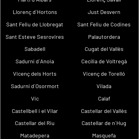
Llorenç d´Hortons
Just Desvern
Sant Feliu de Llobregat
Sant Feliu de Codines
Sant Esteve Sesrovires
Palautordera
Sabadell
Cugat del Vallès
Sadurní d´Anoia
Cecília de Voltregà
Vicenç dels Horts
Vicenç de Torelló
Sadurní d´Osormort
Vilada
Vic
Calaf
Castellbell i el Vilar
Castellar del Vallès
Castellar del Riu
Castellar de n´Hug
Matadepera
Masquefa