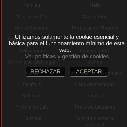
Manlleu
Malla
Malgrat de Mar
Santpedor
Santa Susanna
Perpètua de Mogoda
Utilizamos solamente la cookie esencial y
Corbera de Llobregat
Copons
básica para el funcionamiento mínimo de esta
web.
Collsuspina
Esparreguera
Ver políticas y gestión de cookies
Cornellà de Llobregat
Gelida
RECHAZAR
ACEPTAR
Navas
Palau-solità i Plegamans
Palafolls
Pacs del Penedès
Rellinars
Rajadell
Premià de Dalt
Prats de Lluçanès
Pontons
Pont de Vilomara i
Rocafort