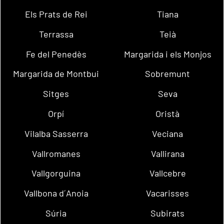
Els Prats de Rei
Tiana
Terrassa
Teià
Fe del Penedès
Margarida i els Monjos
Margarida de Montbui
Sobremunt
Sitges
Seva
Orpí
Oristà
Vilalba Sasserra
Veciana
Vallromanes
Vallirana
Vallgorguina
Vallcebre
Vallbona d´Anoia
Vacarisses
Súria
Subirats