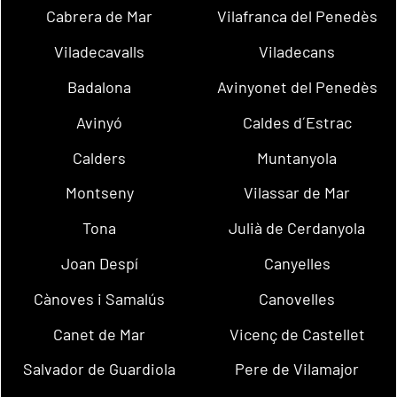
Cabrera de Mar
Vilafranca del Penedès
Viladecavalls
Viladecans
Badalona
Avinyonet del Penedès
Avinyó
Caldes d´Estrac
Calders
Muntanyola
Montseny
Vilassar de Mar
Tona
Julià de Cerdanyola
Joan Despí
Canyelles
Cànoves i Samalús
Canovelles
Canet de Mar
Vicenç de Castellet
Salvador de Guardiola
Pere de Vilamajor