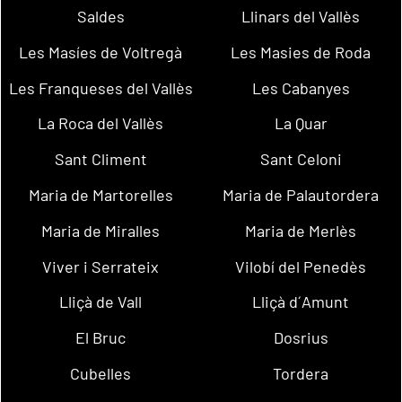
Saldes
Llinars del Vallès
Les Masíes de Voltregà
Les Masies de Roda
Les Franqueses del Vallès
Les Cabanyes
La Roca del Vallès
La Quar
Sant Climent
Sant Celoni
Maria de Martorelles
Maria de Palautordera
Maria de Miralles
Maria de Merlès
Viver i Serrateix
Vilobí del Penedès
Lliçà de Vall
Lliçà d´Amunt
El Bruc
Dosrius
Cubelles
Tordera