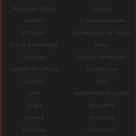
Montcada i Reixac
Igualada
Collbató
El Pla del Penedès
El Masnou
Els Hostalets de Pierola
El Prat de Llobregat
Cercs
Centelles
Castellví de Rosanes
Castellví de la Marca
Castellterçol
Castellolí
rrius
Gurb
Guardiola de Berguedà
Gualba
Granollers
Granera
Gisclareny
Fonollosa
Folgueroles