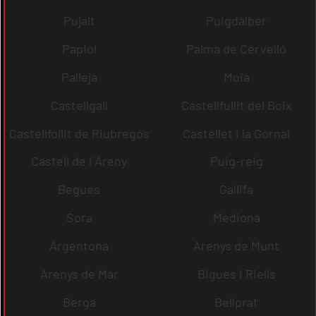
Pujalt
Puigdàlber
Papiol
Palma de Cervelló
Pallejà
Moià
Castellgalí
Castellfullit del Boix
Castellfollit de Riubregós
Castellet i la Gornal
Castell de l´Areny
Puig-reig
Begues
Gallifa
Sora
Mediona
Argentona
Arenys de Munt
Arenys de Mar
Bigues i Riells
Berga
Bellprat