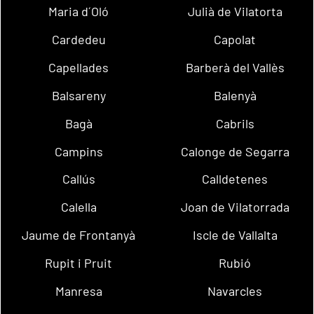
Maria d´Oló
Julià de Vilatorta
Cardedeu
Capolat
Capellades
Barberà del Vallès
Balsareny
Balenyà
Bagà
Cabrils
Campins
Calonge de Segarra
Callús
Calldetenes
Calella
Joan de Vilatorrada
Jaume de Frontanyà
Iscle de Vallalta
Rupit i Pruit
Rubió
Manresa
Navarcles