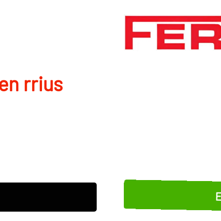
en rrius
E