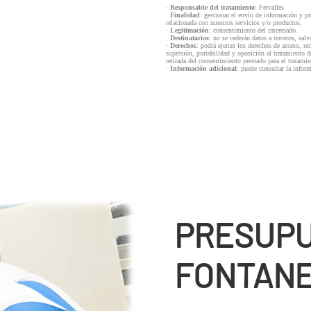
·
Responsable del tratamiento
: Fervalles
·
Finalidad
: gestionar el envío de información y p
relacionada con nuestros servicios y/o productos.
·
Legitimación
: consentimiento del interesado.
·
Destinatarios
: no se cederán datos a terceros, salv
·
Derechos
: podrá ejercer los derechos de acceso, re
supresión, portabilidad y oposición al tratamiento d
retirada del consentimiento prestado para el tratam
·
Información adicional
: puede consultar la infor
PRESUP
FONTANE