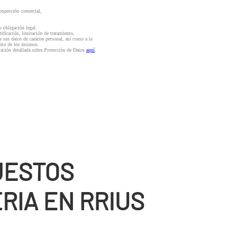
rospección comercial,
o obligación legal.
ctificación, limitación de tratamiento,
e sus datos de carácter personal, así como a la
iento de los mismos.
mación detallada sobre Protección de Datos
aquí
.
UESTOS
RIA EN RRIUS