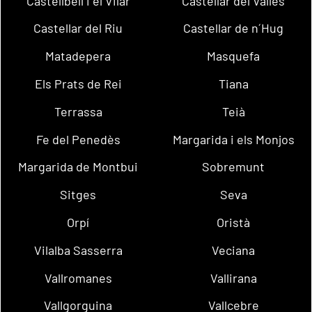
Castellbell i el Vilar
Castellar del Vallès
Castellar del Riu
Castellar de n´Hug
Matadepera
Masquefa
Els Prats de Rei
Tiana
Terrassa
Teià
Fe del Penedès
Margarida i els Monjos
Margarida de Montbui
Sobremunt
Sitges
Seva
Orpí
Oristà
Vilalba Sasserra
Veciana
Vallromanes
Vallirana
Vallgorguina
Vallcebre