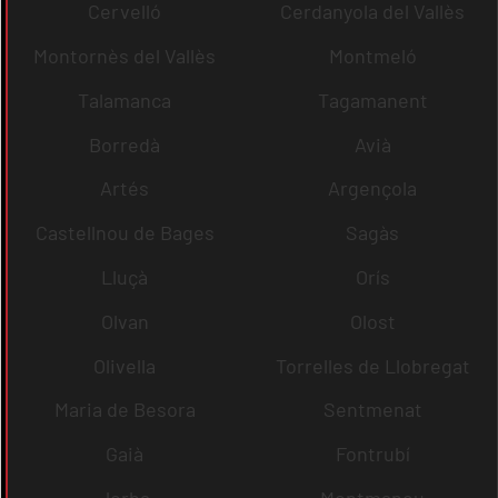
Cervelló
Cerdanyola del Vallès
Montornès del Vallès
Montmeló
Talamanca
Tagamanent
Borredà
Avià
Artés
Argençola
Castellnou de Bages
Sagàs
Lluçà
Orís
Olvan
Olost
Olivella
Torrelles de Llobregat
Maria de Besora
Sentmenat
Gaià
Fontrubí