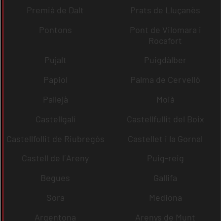
Premià de Dalt
Prats de Lluçanès
Pontons
Pont de Vilomara i
Rocafort
Pujalt
Puigdàlber
Papiol
Palma de Cervelló
Pallejà
Moià
Castellgalí
Castellfullit del Boix
Castellfollit de Riubregós
Castellet i la Gornal
Castell de l´Areny
Puig-reig
Begues
Gallifa
Sora
Mediona
Argentona
Arenys de Munt