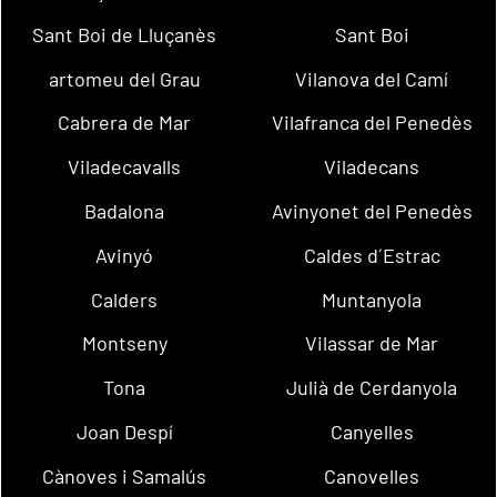
Sant Boi de Lluçanès
Sant Boi
artomeu del Grau
Vilanova del Camí
Cabrera de Mar
Vilafranca del Penedès
Viladecavalls
Viladecans
Badalona
Avinyonet del Penedès
Avinyó
Caldes d´Estrac
Calders
Muntanyola
Montseny
Vilassar de Mar
Tona
Julià de Cerdanyola
Joan Despí
Canyelles
Cànoves i Samalús
Canovelles