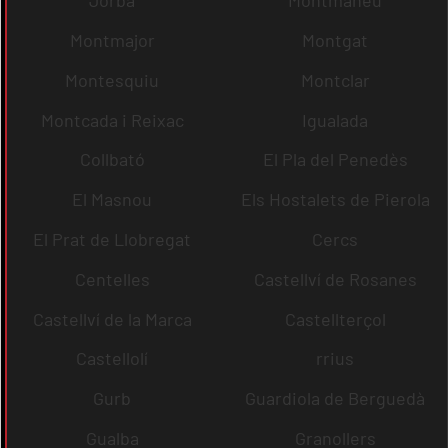
Jorba
Montmaneu
Montmajor
Montgat
Montesquiu
Montclar
Montcada i Reixac
Igualada
Collbató
El Pla del Penedès
El Masnou
Els Hostalets de Pierola
El Prat de Llobregat
Cercs
Centelles
Castellví de Rosanes
Castellví de la Marca
Castellterçol
Castellolí
rrius
Gurb
Guardiola de Berguedà
Gualba
Granollers