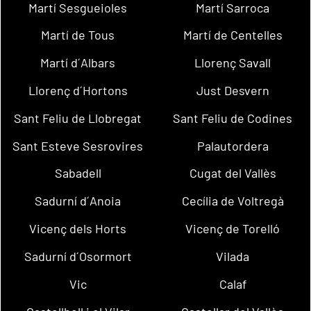
Martí Sesgueioles
Martí Sarroca
Martí de Tous
Martí de Centelles
Martí d´Albars
Llorenç Savall
Llorenç d´Hortons
Just Desvern
Sant Feliu de Llobregat
Sant Feliu de Codines
Sant Esteve Sesrovires
Palautordera
Sabadell
Cugat del Vallès
Sadurní d´Anoia
Cecília de Voltregà
Vicenç dels Horts
Vicenç de Torelló
Sadurní d´Osormort
Vilada
Vic
Calaf