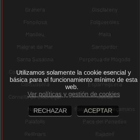
Granera
Gisclareny
Fonollosa
Folgueroles
Manlleu
Malla
Malgrat de Mar
Santpedor
Santa Susanna
Perpètua de Mogoda
Corbera de Llobregat
Copons
Utilizamos solamente la cookie esencial y
básica para el funcionamiento mínimo de esta
Collsuspina
Esparreguera
web.
Ver políticas y gestión de cookies
Cornellà de Llobregat
Gelida
Navas
Palau-solità i Plegamans
RECHAZAR
ACEPTAR
Palafolls
Pacs del Penedès
Rellinars
Rajadell