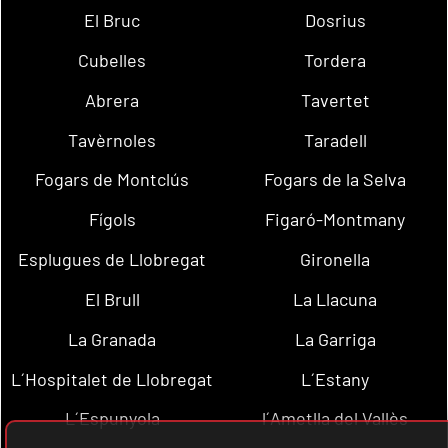
El Bruc
Dosrius
Cubelles
Tordera
Abrera
Tavertet
Tavèrnoles
Taradell
Fogars de Montclús
Fogars de la Selva
Fígols
Figaró-Montmany
Esplugues de Llobregat
Gironella
El Brull
La Llacuna
La Granada
La Garriga
L´Hospitalet de Llobregat
L´Estany
L´Espunyola
l´Ametlla del Vallès