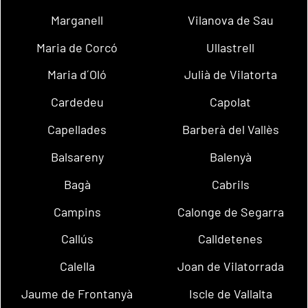
Marganell
Vilanova de Sau
Maria de Corcó
Ullastrell
Maria d´Oló
Julià de Vilatorta
Cardedeu
Capolat
Capellades
Barberà del Vallès
Balsareny
Balenyà
Bagà
Cabrils
Campins
Calonge de Segarra
Callús
Calldetenes
Calella
Joan de Vilatorrada
Jaume de Frontanyà
Iscle de Vallalta