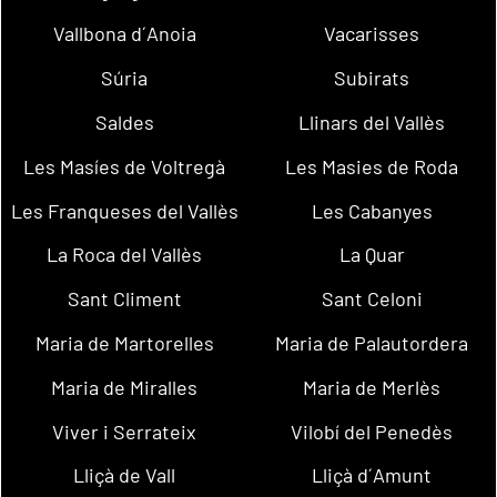
Vallbona d´Anoia
Vacarisses
Súria
Subirats
Saldes
Llinars del Vallès
Les Masíes de Voltregà
Les Masies de Roda
Les Franqueses del Vallès
Les Cabanyes
La Roca del Vallès
La Quar
Sant Climent
Sant Celoni
Maria de Martorelles
Maria de Palautordera
Maria de Miralles
Maria de Merlès
Viver i Serrateix
Vilobí del Penedès
Lliçà de Vall
Lliçà d´Amunt