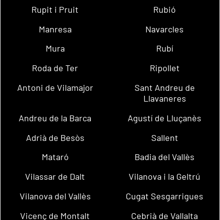
Rupit i Pruit
Rubió
Manresa
Navarcles
Mura
Rubí
Roda de Ter
Ripollet
Antoni de Vilamajor
Sant Andreu de
Llavaneres
Andreu de la Barca
Agustí de Lluçanès
Adrià de Besòs
Sallent
Mataró
Badia del Vallès
Vilassar de Dalt
Vilanova i la Geltrú
Vilanova del Vallès
Cugat Sesgarrigues
Vicenç de Montalt
Cebrià de Vallalta