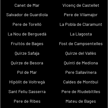
Canet de Mar
Vicenç de Castellet
Salvador de Guardiola
Pere de Vilamajor
Pere de Torelló
La Pobla de Claramunt
La Nou de Berguedà
La Llagosta
Fruitós de Bages
Fost de Campsentelles
Quirze Safaja
Quirze del Vallès
Quirze de Besora
Quintí de Mediona
Pol de Mar
Pere Sallavinera
Hipòlit de Voltregà
Caldes de Montbui
Sant Feliu Sasserra
Pere de Riudebitlles
Pere de Ribes
Mateu de Bages