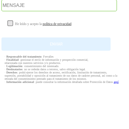
He leído y acepto la
política de privacidad
.
·
Responsable del tratamiento
: Fervalles
·
Finalidad
: gestionar el envío de información y prospección comercial,
relacionada con nuestros servicios y/o productos.
·
Legitimación
: consentimiento del interesado.
·
Destinatarios
: no se cederán datos a terceros, salvo obligación legal.
·
Derechos
: podrá ejercer los derechos de acceso, rectificación, limitación de tratamiento,
supresión, portabilidad y oposición al tratamiento de sus datos de carácter personal, así como a la
retirada del consentimiento prestado para el tratamiento de los mismos.
·
Información adicional
: puede consultar la información detallada sobre Protección de Datos
aquí
.