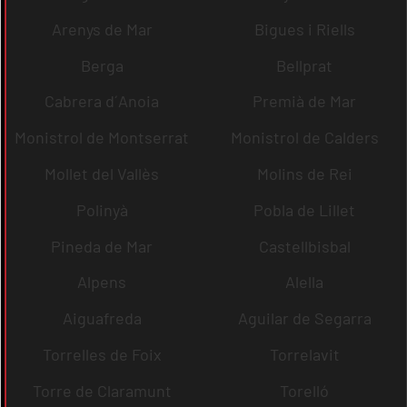
Arenys de Mar
Bigues i Riells
Berga
Bellprat
Cabrera d´Anoia
Premià de Mar
Monistrol de Montserrat
Monistrol de Calders
Mollet del Vallès
Molins de Rei
Polinyà
Pobla de Lillet
Pineda de Mar
Castellbisbal
Alpens
Alella
Aiguafreda
Aguilar de Segarra
Torrelles de Foix
Torrelavit
Torre de Claramunt
Torelló