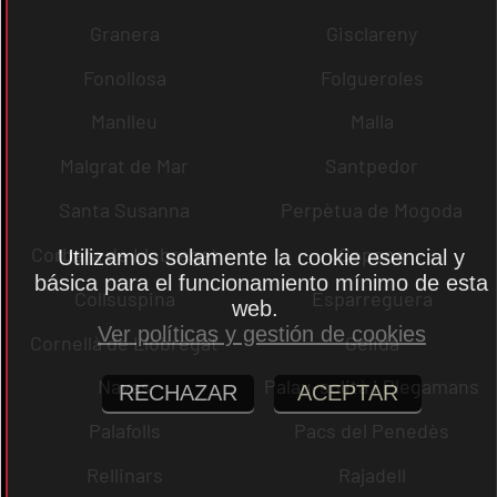
Granera
Gisclareny
Fonollosa
Folgueroles
Manlleu
Malla
Malgrat de Mar
Santpedor
Santa Susanna
Perpètua de Mogoda
Corbera de Llobregat
Copons
Utilizamos solamente la cookie esencial y
básica para el funcionamiento mínimo de esta
Collsuspina
Esparreguera
web.
Ver políticas y gestión de cookies
Cornellà de Llobregat
Gelida
Navas
Palau-solità i Plegamans
RECHAZAR
ACEPTAR
Palafolls
Pacs del Penedès
Rellinars
Rajadell