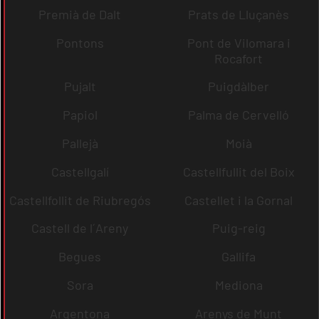
Premià de Dalt
Prats de Lluçanès
Pontons
Pont de Vilomara i
Rocafort
Pujalt
Puigdàlber
Papiol
Palma de Cervelló
Pallejà
Moià
Castellgalí
Castellfullit del Boix
Castellfollit de Riubregós
Castellet i la Gornal
Castell de l´Areny
Puig-reig
Begues
Gallifa
Sora
Mediona
Argentona
Arenys de Munt