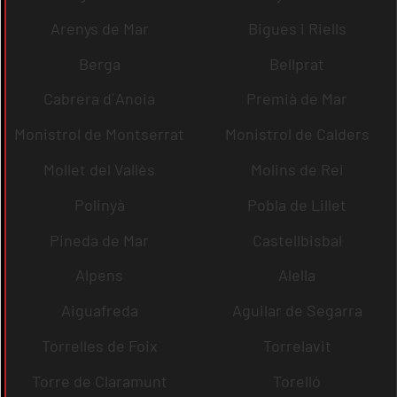
Arenys de Mar
Bigues i Riells
Berga
Bellprat
Cabrera d´Anoia
Premià de Mar
Monistrol de Montserrat
Monistrol de Calders
Mollet del Vallès
Molins de Rei
Polinyà
Pobla de Lillet
Pineda de Mar
Castellbisbal
Alpens
Alella
Aiguafreda
Aguilar de Segarra
Torrelles de Foix
Torrelavit
Torre de Claramunt
Torelló