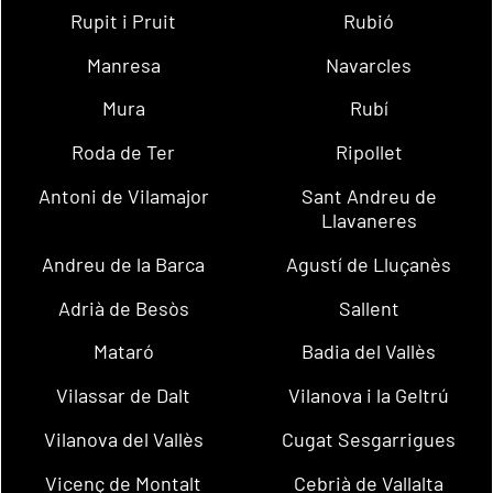
Rupit i Pruit
Rubió
Manresa
Navarcles
Mura
Rubí
Roda de Ter
Ripollet
Antoni de Vilamajor
Sant Andreu de
Llavaneres
Andreu de la Barca
Agustí de Lluçanès
Adrià de Besòs
Sallent
Mataró
Badia del Vallès
Vilassar de Dalt
Vilanova i la Geltrú
Vilanova del Vallès
Cugat Sesgarrigues
Vicenç de Montalt
Cebrià de Vallalta