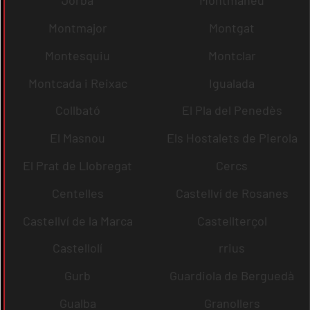
Jorba
Montmaneu
Montmajor
Montgat
Montesquiu
Montclar
Montcada i Reixac
Igualada
Collbató
El Pla del Penedès
El Masnou
Els Hostalets de Pierola
El Prat de Llobregat
Cercs
Centelles
Castellví de Rosanes
Castellví de la Marca
Castellterçol
Castellolí
rrius
Gurb
Guardiola de Berguedà
Gualba
Granollers