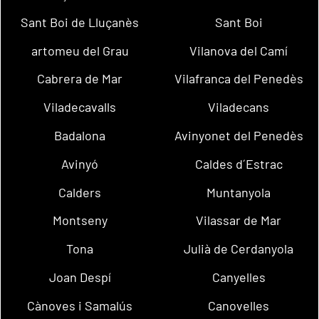
Sant Boi de Lluçanès
Sant Boi
artomeu del Grau
Vilanova del Camí
Cabrera de Mar
Vilafranca del Penedès
Viladecavalls
Viladecans
Badalona
Avinyonet del Penedès
Avinyó
Caldes d´Estrac
Calders
Muntanyola
Montseny
Vilassar de Mar
Tona
Julià de Cerdanyola
Joan Despí
Canyelles
Cànoves i Samalús
Canovelles