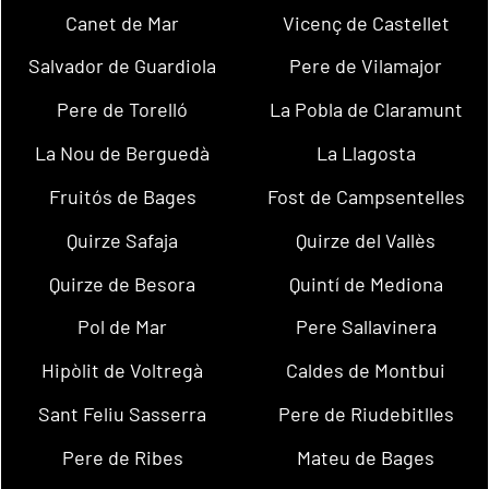
Canet de Mar
Vicenç de Castellet
Salvador de Guardiola
Pere de Vilamajor
Pere de Torelló
La Pobla de Claramunt
La Nou de Berguedà
La Llagosta
Fruitós de Bages
Fost de Campsentelles
Quirze Safaja
Quirze del Vallès
Quirze de Besora
Quintí de Mediona
Pol de Mar
Pere Sallavinera
Hipòlit de Voltregà
Caldes de Montbui
Sant Feliu Sasserra
Pere de Riudebitlles
Pere de Ribes
Mateu de Bages