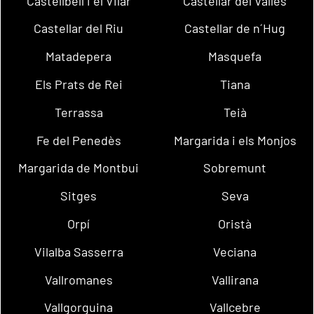
Castellbell i el Vilar
Castellar del Vallès
Castellar del Riu
Castellar de n´Hug
Matadepera
Masquefa
Els Prats de Rei
Tiana
Terrassa
Teià
Fe del Penedès
Margarida i els Monjos
Margarida de Montbui
Sobremunt
Sitges
Seva
Orpí
Oristà
Vilalba Sasserra
Veciana
Vallromanes
Vallirana
Vallgorguina
Vallcebre