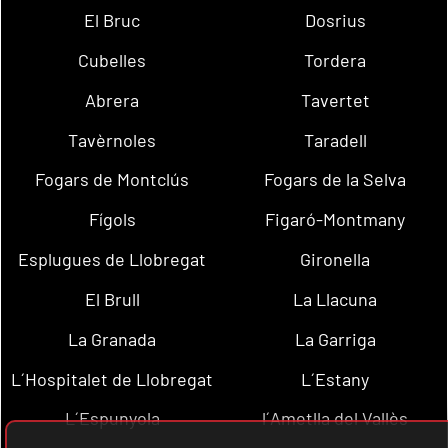
El Bruc
Dosrius
Cubelles
Tordera
Abrera
Tavertet
Tavèrnoles
Taradell
Fogars de Montclús
Fogars de la Selva
Fígols
Figaró-Montmany
Esplugues de Llobregat
Gironella
El Brull
La Llacuna
La Granada
La Garriga
L´Hospitalet de Llobregat
L´Estany
L´Espunyola
l´Ametlla del Vallès