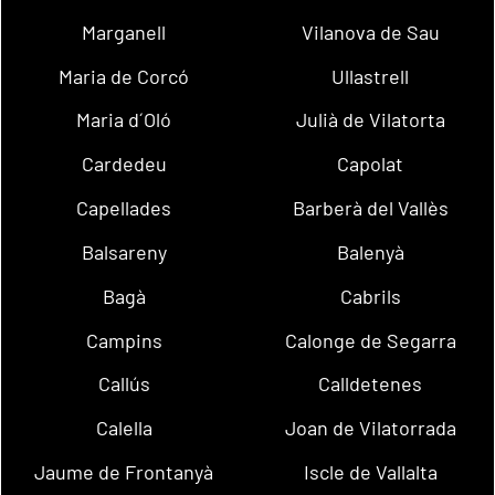
Marganell
Vilanova de Sau
Maria de Corcó
Ullastrell
Maria d´Oló
Julià de Vilatorta
Cardedeu
Capolat
Capellades
Barberà del Vallès
Balsareny
Balenyà
Bagà
Cabrils
Campins
Calonge de Segarra
Callús
Calldetenes
Calella
Joan de Vilatorrada
Jaume de Frontanyà
Iscle de Vallalta