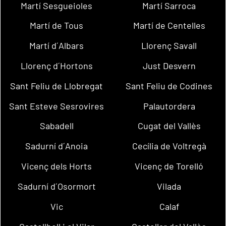
Martí Sesgueioles
Martí Sarroca
Martí de Tous
Martí de Centelles
Martí d´Albars
Llorenç Savall
Llorenç d´Hortons
Just Desvern
Sant Feliu de Llobregat
Sant Feliu de Codines
Sant Esteve Sesrovires
Palautordera
Sabadell
Cugat del Vallès
Sadurní d´Anoia
Cecília de Voltregà
Vicenç dels Horts
Vicenç de Torelló
Sadurní d´Osormort
Vilada
Vic
Calaf