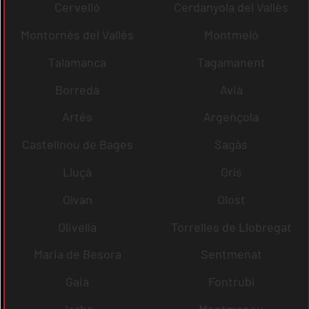
Cervelló
Cerdanyola del Vallès
Montornès del Vallès
Montmeló
Talamanca
Tagamanent
Borredà
Avià
Artés
Argençola
Castellnou de Bages
Sagàs
Lluçà
Orís
Olvan
Olost
Olivella
Torrelles de Llobregat
Maria de Besora
Sentmenat
Gaià
Fontrubí