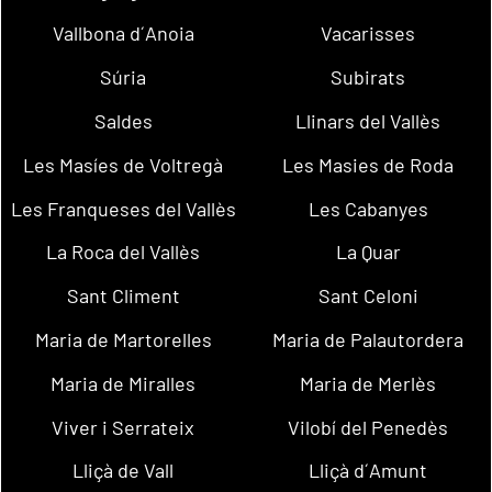
Vallbona d´Anoia
Vacarisses
Súria
Subirats
Saldes
Llinars del Vallès
Les Masíes de Voltregà
Les Masies de Roda
Les Franqueses del Vallès
Les Cabanyes
La Roca del Vallès
La Quar
Sant Climent
Sant Celoni
Maria de Martorelles
Maria de Palautordera
Maria de Miralles
Maria de Merlès
Viver i Serrateix
Vilobí del Penedès
Lliçà de Vall
Lliçà d´Amunt