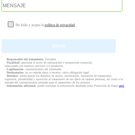
He leído y acepto la
política de privacidad
.
·
Responsable del tratamiento
: Fervalles
·
Finalidad
: gestionar el envío de información y prospección comercial,
relacionada con nuestros servicios y/o productos.
·
Legitimación
: consentimiento del interesado.
·
Destinatarios
: no se cederán datos a terceros, salvo obligación legal.
·
Derechos
: podrá ejercer los derechos de acceso, rectificación, limitación de tratamiento,
supresión, portabilidad y oposición al tratamiento de sus datos de carácter personal, así como a la
retirada del consentimiento prestado para el tratamiento de los mismos.
·
Información adicional
: puede consultar la información detallada sobre Protección de Datos
aquí
.