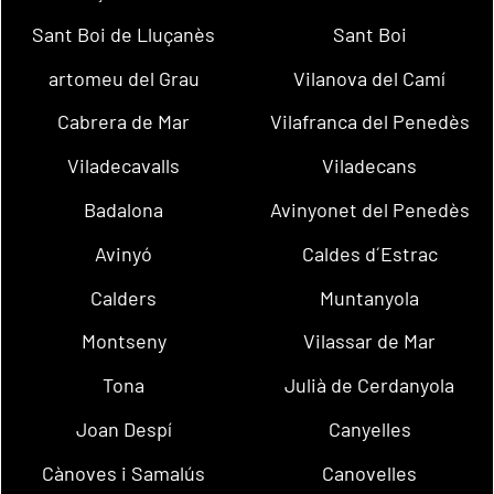
Sant Boi de Lluçanès
Sant Boi
artomeu del Grau
Vilanova del Camí
Cabrera de Mar
Vilafranca del Penedès
Viladecavalls
Viladecans
Badalona
Avinyonet del Penedès
Avinyó
Caldes d´Estrac
Calders
Muntanyola
Montseny
Vilassar de Mar
Tona
Julià de Cerdanyola
Joan Despí
Canyelles
Cànoves i Samalús
Canovelles