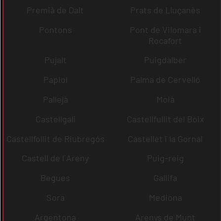
Premià de Dalt
Prats de Lluçanès
Pontons
Pont de Vilomara i
Rocafort
Pujalt
Puigdàlber
Papiol
Palma de Cervelló
Pallejà
Moià
Castellgalí
Castellfullit del Boix
Castellfollit de Riubregós
Castellet i la Gornal
Castell de l´Areny
Puig-reig
Begues
Gallifa
Sora
Mediona
Argentona
Arenys de Munt