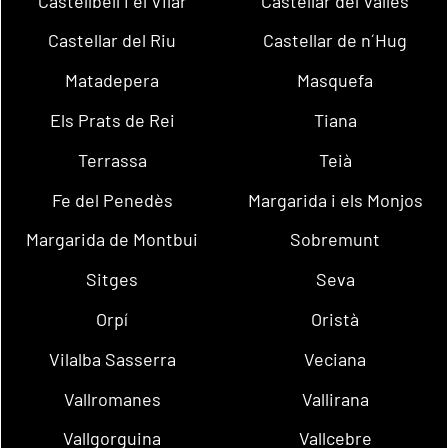
Castellbell i el Vilar
Castellar del Vallès
Castellar del Riu
Castellar de n´Hug
Matadepera
Masquefa
Els Prats de Rei
Tiana
Terrassa
Teià
Fe del Penedès
Margarida i els Monjos
Margarida de Montbui
Sobremunt
Sitges
Seva
Orpí
Oristà
Vilalba Sasserra
Veciana
Vallromanes
Vallirana
Vallgorguina
Vallcebre