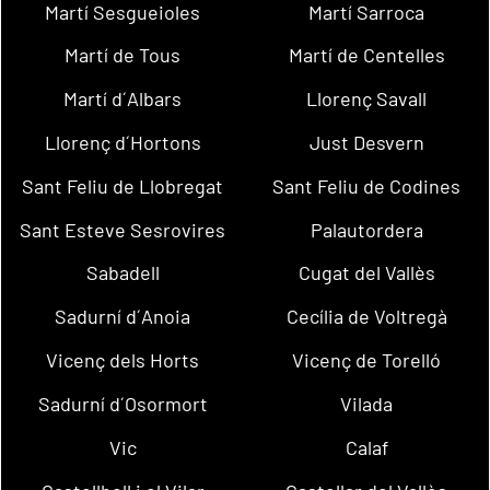
Martí Sesgueioles
Martí Sarroca
Martí de Tous
Martí de Centelles
Martí d´Albars
Llorenç Savall
Llorenç d´Hortons
Just Desvern
Sant Feliu de Llobregat
Sant Feliu de Codines
Sant Esteve Sesrovires
Palautordera
Sabadell
Cugat del Vallès
Sadurní d´Anoia
Cecília de Voltregà
Vicenç dels Horts
Vicenç de Torelló
Sadurní d´Osormort
Vilada
Vic
Calaf