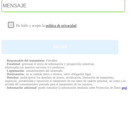
He leído y acepto la
política de privacidad
.
·
Responsable del tratamiento
: Fervalles
·
Finalidad
: gestionar el envío de información y prospección comercial,
relacionada con nuestros servicios y/o productos.
·
Legitimación
: consentimiento del interesado.
·
Destinatarios
: no se cederán datos a terceros, salvo obligación legal.
·
Derechos
: podrá ejercer los derechos de acceso, rectificación, limitación de tratamiento,
supresión, portabilidad y oposición al tratamiento de sus datos de carácter personal, así como a la
retirada del consentimiento prestado para el tratamiento de los mismos.
·
Información adicional
: puede consultar la información detallada sobre Protección de Datos
aquí
.