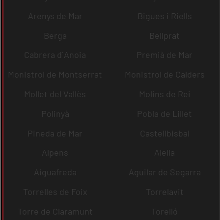
Arenys de Mar
Bigues i Riells
Berga
Bellprat
Cabrera d´Anoia
Premià de Mar
Monistrol de Montserrat
Monistrol de Calders
Mollet del Vallès
Molins de Rei
Polinyà
Pobla de Lillet
Pineda de Mar
Castellbisbal
Alpens
Alella
Aiguafreda
Aguilar de Segarra
Torrelles de Foix
Torrelavit
Torre de Claramunt
Torelló