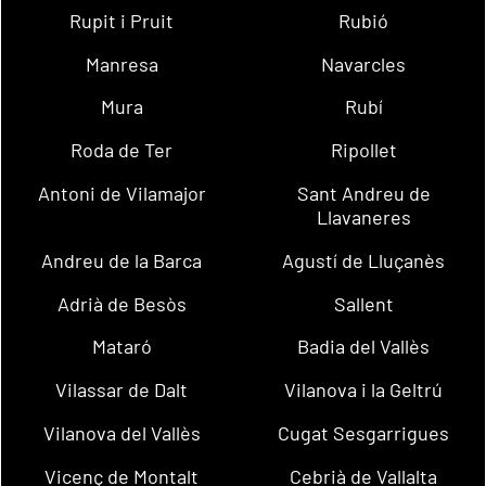
Rupit i Pruit
Rubió
Manresa
Navarcles
Mura
Rubí
Roda de Ter
Ripollet
Antoni de Vilamajor
Sant Andreu de
Llavaneres
Andreu de la Barca
Agustí de Lluçanès
Adrià de Besòs
Sallent
Mataró
Badia del Vallès
Vilassar de Dalt
Vilanova i la Geltrú
Vilanova del Vallès
Cugat Sesgarrigues
Vicenç de Montalt
Cebrià de Vallalta