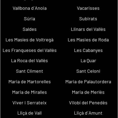
Vallbona d´Anoia
Vacarisses
Súria
Subirats
Saldes
Llinars del Vallès
Les Masíes de Voltregà
Les Masies de Roda
Les Franqueses del Vallès
Les Cabanyes
La Roca del Vallès
La Quar
Sant Climent
Sant Celoni
Maria de Martorelles
Maria de Palautordera
Maria de Miralles
Maria de Merlès
Viver i Serrateix
Vilobí del Penedès
Lliçà de Vall
Lliçà d´Amunt