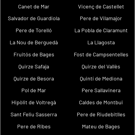
Canet de Mar
Vicenç de Castellet
Salvador de Guardiola
Pere de Vilamajor
Pere de Torelló
La Pobla de Claramunt
La Nou de Berguedà
La Llagosta
Fruitós de Bages
Fost de Campsentelles
Quirze Safaja
Quirze del Vallès
Quirze de Besora
Quintí de Mediona
Pol de Mar
Pere Sallavinera
Hipòlit de Voltregà
Caldes de Montbui
Sant Feliu Sasserra
Pere de Riudebitlles
Pere de Ribes
Mateu de Bages