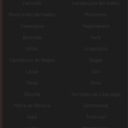
Cervelló
Cerdanyola del Vallès
Montornès del Vallès
Montmeló
Talamanca
Tagamanent
Borredà
Avià
Artés
Argençola
Castellnou de Bages
Sagàs
Lluçà
Orís
Olvan
Olost
Olivella
Torrelles de Llobregat
Maria de Besora
Sentmenat
Gaià
Fontrubí