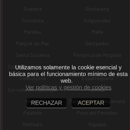
Granera
Gisclareny
Fonollosa
Folgueroles
Manlleu
Malla
Malgrat de Mar
Santpedor
Santa Susanna
Perpètua de Mogoda
Corbera de Llobregat
Copons
Utilizamos solamente la cookie esencial y
básica para el funcionamiento mínimo de esta
Collsuspina
Esparreguera
web.
Ver políticas y gestión de cookies
Cornellà de Llobregat
Gelida
Navas
Palau-solità i Plegamans
RECHAZAR
ACEPTAR
Palafolls
Pacs del Penedès
Rellinars
Rajadell