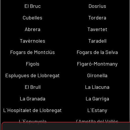
El Bruc
Dosrius
Cubelles
Tordera
Abrera
Tavertet
Tavèrnoles
Taradell
Fogars de Montclús
Fogars de la Selva
Fígols
Figaró-Montmany
Esplugues de Llobregat
Gironella
El Brull
La Llacuna
La Granada
La Garriga
L´Hospitalet de Llobregat
L´Estany
L´Espunyola
l´Ametlla del Vallès