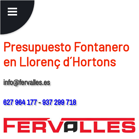
Presupuesto Fontanero
en Llorenç d´Hortons
info@fervalles.es
627 964 177
-
937 299 718