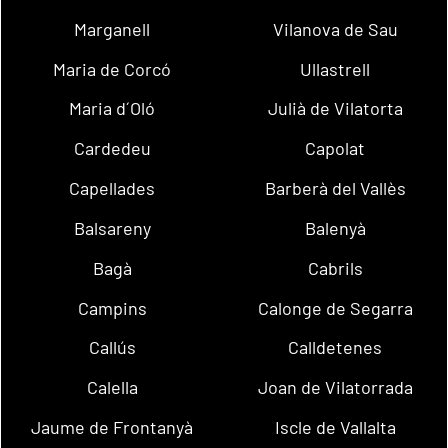
Marganell
Vilanova de Sau
Maria de Corcó
Ullastrell
Maria d´Oló
Julià de Vilatorta
Cardedeu
Capolat
Capellades
Barberà del Vallès
Balsareny
Balenyà
Bagà
Cabrils
Campins
Calonge de Segarra
Callús
Calldetenes
Calella
Joan de Vilatorrada
Jaume de Frontanyà
Iscle de Vallalta