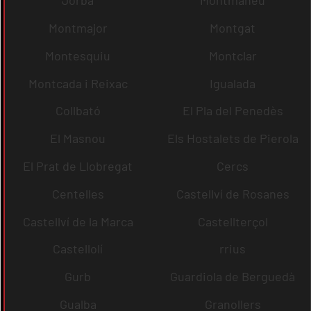
Jorba
Montmaneu
Montmajor
Montgat
Montesquiu
Montclar
Montcada i Reixac
Igualada
Collbató
El Pla del Penedès
El Masnou
Els Hostalets de Pierola
El Prat de Llobregat
Cercs
Centelles
Castellví de Rosanes
Castellví de la Marca
Castellterçol
Castellolí
rrius
Gurb
Guardiola de Berguedà
Gualba
Granollers