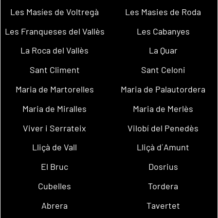
Les Masíes de Voltregà
Les Masies de Roda
Les Franqueses del Vallès
Les Cabanyes
La Roca del Vallès
La Quar
Sant Climent
Sant Celoni
Maria de Martorelles
Maria de Palautordera
Maria de Miralles
Maria de Merlès
Viver i Serrateix
Vilobí del Penedès
Lliçà de Vall
Lliçà d´Amunt
El Bruc
Dosrius
Cubelles
Tordera
Abrera
Tavertet