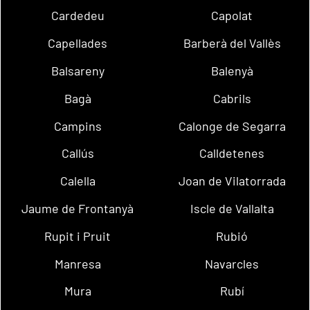
Cardedeu
Capolat
Capellades
Barberà del Vallès
Balsareny
Balenyà
Bagà
Cabrils
Campins
Calonge de Segarra
Callús
Calldetenes
Calella
Joan de Vilatorrada
Jaume de Frontanyà
Iscle de Vallalta
Rupit i Pruit
Rubió
Manresa
Navarcles
Mura
Rubí