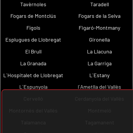
Tavèrnoles
Taradell
Fogars de Montclús
Fogars de la Selva
Fígols
Figaró-Montmany
Esplugues de Llobregat
Gironella
El Brull
La Llacuna
La Granada
La Garriga
L´Hospitalet de Llobregat
L´Estany
L´Espunyola
l´Ametlla del Vallès
Cervelló
Cerdanyola del Vallès
Montornès del Vallès
Montmeló
Talamanca
Tagamanent