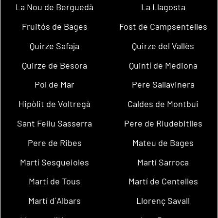
La Nou de Berguedà
La Llagosta
Fruitós de Bages
Fost de Campsentelles
Quirze Safaja
Quirze del Vallès
Quirze de Besora
Quintí de Mediona
Pol de Mar
Pere Sallavinera
Hipòlit de Voltregà
Caldes de Montbui
Sant Feliu Sasserra
Pere de Riudebitlles
Pere de Ribes
Mateu de Bages
Martí Sesgueioles
Martí Sarroca
Martí de Tous
Martí de Centelles
Martí d´Albars
Llorenç Savall