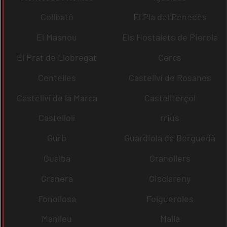
Collbató
El Pla del Penedès
El Masnou
Els Hostalets de Pierola
El Prat de Llobregat
Cercs
Centelles
Castellví de Rosanes
Castellví de la Marca
Castellterçol
Castellolí
rrius
Gurb
Guardiola de Berguedà
Gualba
Granollers
Granera
Gisclareny
Fonollosa
Folgueroles
Manlleu
Malla