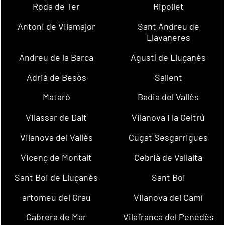
Roda de Ter
Ripollet
Antoni de Vilamajor
Sant Andreu de
Llavaneres
Andreu de la Barca
Agustí de Lluçanès
Adrià de Besòs
Sallent
Mataró
Badia del Vallès
Vilassar de Dalt
Vilanova i la Geltrú
Vilanova del Vallès
Cugat Sesgarrigues
Vicenç de Montalt
Cebrià de Vallalta
Sant Boi de Lluçanès
Sant Boi
artomeu del Grau
Vilanova del Camí
Cabrera de Mar
Vilafranca del Penedès