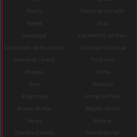
Papiol
Palma de Cervelló
Pallejà
Moià
Castellgalí
Castellfullit del Boix
Castellfollit de Riubregós
Castellet i la Gornal
Castell de l´Areny
Puig-reig
Begues
Gallifa
Sora
Mediona
Argentona
Arenys de Munt
Arenys de Mar
Bigues i Riells
Berga
Bellprat
Cabrera d´Anoia
Premià de Mar