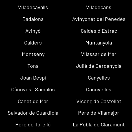
Viladecavalls
Viladecans
Badalona
Avinyonet del Penedès
Avinyó
Caldes d´Estrac
Calders
Muntanyola
Montseny
Vilassar de Mar
Tona
Julià de Cerdanyola
Joan Despí
Canyelles
Cànoves i Samalús
Canovelles
Canet de Mar
Vicenç de Castellet
Salvador de Guardiola
Pere de Vilamajor
Pere de Torelló
La Pobla de Claramunt