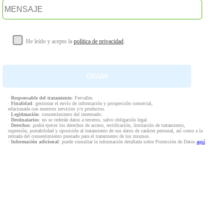
He leído y acepto la
política de privacidad
.
·
Responsable del tratamiento
: Fervalles
·
Finalidad
: gestionar el envío de información y prospección comercial,
relacionada con nuestros servicios y/o productos.
·
Legitimación
: consentimiento del interesado.
·
Destinatarios
: no se cederán datos a terceros, salvo obligación legal.
·
Derechos
: podrá ejercer los derechos de acceso, rectificación, limitación de tratamiento,
supresión, portabilidad y oposición al tratamiento de sus datos de carácter personal, así como a la
retirada del consentimiento prestado para el tratamiento de los mismos.
·
Información adicional
: puede consultar la información detallada sobre Protección de Datos
aquí
.