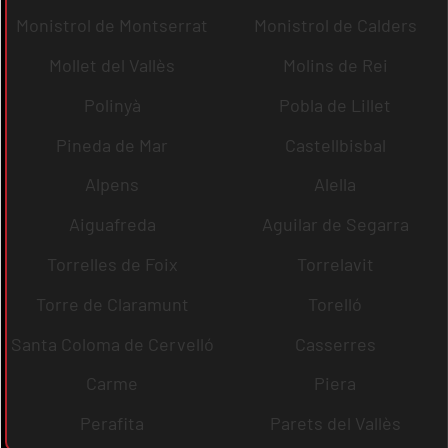
Monistrol de Montserrat
Monistrol de Calders
Mollet del Vallès
Molins de Rei
Polinyà
Pobla de Lillet
Pineda de Mar
Castellbisbal
Alpens
Alella
Aiguafreda
Aguilar de Segarra
Torrelles de Foix
Torrelavit
Torre de Claramunt
Torelló
Santa Coloma de Cervelló
Casserres
Carme
Piera
Perafita
Parets del Vallès