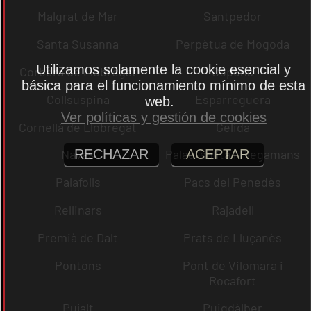
Malgrat de Mar
Santpedor
Santa Susanna
Perpètua de Mogoda
Utilizamos solamente la cookie esencial y
Corbera de Llobregat
Copons
básica para el funcionamiento mínimo de esta
Collsuspina
Esparreguera
web.
Ver políticas y gestión de cookies
Cornellà de Llobregat
Gelida
RECHAZAR
ACEPTAR
Navas
Palau-solità i Plegamans
Palafolls
Pacs del Penedès
Rellinars
Rajadell
Premià de Dalt
Prats de Lluçanès
Pontons
Pont de Vilomara i
Rocafort
Pujalt
Puigdàlber