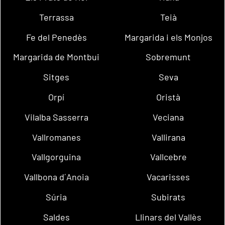
Terrassa
Teià
Fe del Penedès
Margarida i els Monjos
Margarida de Montbui
Sobremunt
Sitges
Seva
Orpí
Oristà
Vilalba Sasserra
Veciana
Vallromanes
Vallirana
Vallgorguina
Vallcebre
Vallbona d´Anoia
Vacarisses
Súria
Subirats
Saldes
Llinars del Vallès