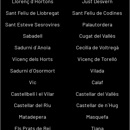
Llorenç d´Hortons
Just Desvern
Sant Feliu de Llobregat
Sant Feliu de Codines
Sant Esteve Sesrovires
Palautordera
Sabadell
Cugat del Vallès
Sadurní d´Anoia
Cecília de Voltregà
Vicenç dels Horts
Vicenç de Torelló
Sadurní d´Osormort
Vilada
Vic
Calaf
Castellbell i el Vilar
Castellar del Vallès
Castellar del Riu
Castellar de n´Hug
Matadepera
Masquefa
Els Prats de Rei
Tiana