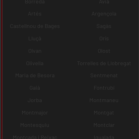
Borredà
Avià
Artés
Argençola
Castellnou de Bages
Sagàs
Lluçà
Orís
Olvan
Olost
Olivella
Torrelles de Llobregat
Maria de Besora
Sentmenat
Gaià
Fontrubí
Jorba
Montmaneu
Montmajor
Montgat
Montesquiu
Montclar
Montcada i Reixac
Igualada