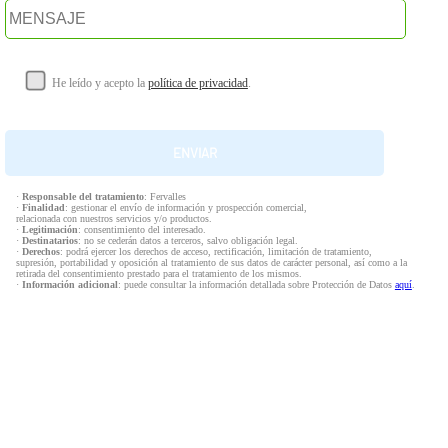
He leído y acepto la
política de privacidad
.
·
Responsable del tratamiento
: Fervalles
·
Finalidad
: gestionar el envío de información y prospección comercial,
relacionada con nuestros servicios y/o productos.
·
Legitimación
: consentimiento del interesado.
·
Destinatarios
: no se cederán datos a terceros, salvo obligación legal.
·
Derechos
: podrá ejercer los derechos de acceso, rectificación, limitación de tratamiento,
supresión, portabilidad y oposición al tratamiento de sus datos de carácter personal, así como a la
retirada del consentimiento prestado para el tratamiento de los mismos.
·
Información adicional
: puede consultar la información detallada sobre Protección de Datos
aquí
.