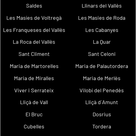
Saldes
Llinars del Vallès
Les Masíes de Voltregà
Les Masies de Roda
Les Franqueses del Vallès
Les Cabanyes
La Roca del Vallès
La Quar
Sant Climent
Sant Celoni
Maria de Martorelles
Maria de Palautordera
Maria de Miralles
Maria de Merlès
Viver i Serrateix
Vilobí del Penedès
Lliçà de Vall
Lliçà d´Amunt
El Bruc
Dosrius
Cubelles
Tordera