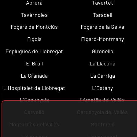
Abrera
Tavertet
Tavèrnoles
Taradell
Fogars de Montclús
Fogars de la Selva
Fígols
Figaró-Montmany
Esplugues de Llobregat
Gironella
El Brull
La Llacuna
La Granada
La Garriga
L´Hospitalet de Llobregat
L´Estany
L´Espunyola
l´Ametlla del Vallès
Cervelló
Cerdanyola del Vallès
Montornès del Vallès
Montmeló
Talamanca
Tagamanent