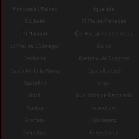
Montcada i Reixac
Igualada
Collbató
El Pla del Penedès
El Masnou
Els Hostalets de Pierola
El Prat de Llobregat
Cercs
Centelles
Castellví de Rosanes
Castellví de la Marca
Castellterçol
Castellolí
rrius
Gurb
Guardiola de Berguedà
Gualba
Granollers
Granera
Gisclareny
Fonollosa
Folgueroles