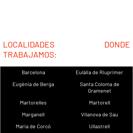
LOCALIDADES DONDE
TRABAJAMOS:
Barcelona
Eulàlia de Riuprimer
Eugènia de Berga
Santa Coloma de
Gramenet
Martorelles
Martorell
Marganell
Vilanova de Sau
Maria de Corcó
Ullastrell