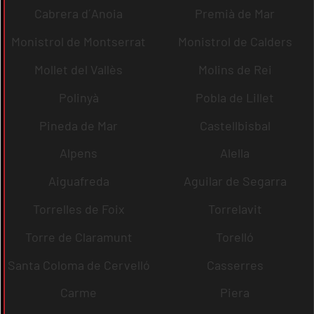
Cabrera d´Anoia
Premià de Mar
Monistrol de Montserrat
Monistrol de Calders
Mollet del Vallès
Molins de Rei
Polinyà
Pobla de Lillet
Pineda de Mar
Castellbisbal
Alpens
Alella
Aiguafreda
Aguilar de Segarra
Torrelles de Foix
Torrelavit
Torre de Claramunt
Torelló
Santa Coloma de Cervelló
Casserres
Carme
Piera