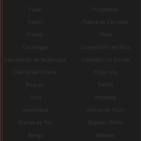
Pujalt
Puigdàlber
Papiol
Palma de Cervelló
Pallejà
Moià
Castellgalí
Castellfullit del Boix
Castellfollit de Riubregós
Castellet i la Gornal
Castell de l´Areny
Puig-reig
Begues
Gallifa
Sora
Mediona
Argentona
Arenys de Munt
Arenys de Mar
Bigues i Riells
Berga
Bellprat