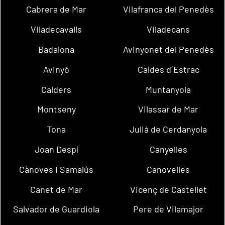
Cabrera de Mar
Vilafranca del Penedès
Viladecavalls
Viladecans
Badalona
Avinyonet del Penedès
Avinyó
Caldes d´Estrac
Calders
Muntanyola
Montseny
Vilassar de Mar
Tona
Julià de Cerdanyola
Joan Despí
Canyelles
Cànoves i Samalús
Canovelles
Canet de Mar
Vicenç de Castellet
Salvador de Guardiola
Pere de Vilamajor