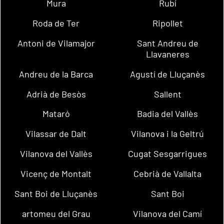
Mura
Rubí
Roda de Ter
Ripollet
Antoni de Vilamajor
Sant Andreu de
Llavaneres
Andreu de la Barca
Agustí de Lluçanès
Adrià de Besòs
Sallent
Mataró
Badia del Vallès
Vilassar de Dalt
Vilanova i la Geltrú
Vilanova del Vallès
Cugat Sesgarrigues
Vicenç de Montalt
Cebrià de Vallalta
Sant Boi de Lluçanès
Sant Boi
artomeu del Grau
Vilanova del Camí