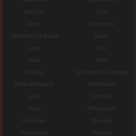
Borredà
Avià
Artés
Argençola
Castellnou de Bages
Sagàs
Lluçà
Orís
Olvan
Olost
Olivella
Torrelles de Llobregat
Maria de Besora
Sentmenat
Gaià
Fontrubí
Jorba
Montmaneu
Montmajor
Montgat
Montesquiu
Montclar