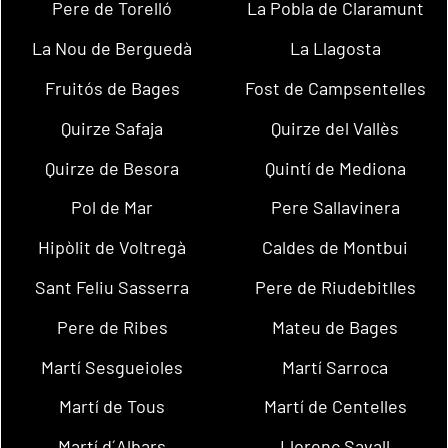
Pere de Torelló
La Pobla de Claramunt
La Nou de Berguedà
La Llagosta
Fruitós de Bages
Fost de Campsentelles
Quirze Safaja
Quirze del Vallès
Quirze de Besora
Quintí de Mediona
Pol de Mar
Pere Sallavinera
Hipòlit de Voltregà
Caldes de Montbui
Sant Feliu Sasserra
Pere de Riudebitlles
Pere de Ribes
Mateu de Bages
Martí Sesgueioles
Martí Sarroca
Martí de Tous
Martí de Centelles
Martí d´Albars
Llorenç Savall