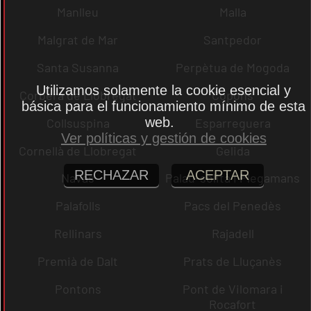
Manlleu
Malla
Malgrat de Mar
Santpedor
Santa Susanna
Perpètua de Mogoda
Utilizamos solamente la cookie esencial y
Corbera de Llobregat
Copons
básica para el funcionamiento mínimo de esta
web.
Collsuspina
Esparreguera
Ver políticas y gestión de cookies
Cornellà de Llobregat
Gelida
RECHAZAR
ACEPTAR
Navas
Palau-solità i Plegamans
Palafolls
Pacs del Penedès
Rellinars
Rajadell
Premià de Dalt
Prats de Lluçanès
Pontons
Pont de Vilomara i
Rocafort