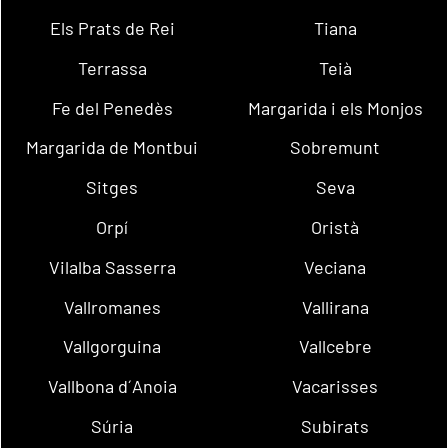
Els Prats de Rei
Tiana
Terrassa
Teià
Fe del Penedès
Margarida i els Monjos
Margarida de Montbui
Sobremunt
Sitges
Seva
Orpí
Oristà
Vilalba Sasserra
Veciana
Vallromanes
Vallirana
Vallgorguina
Vallcebre
Vallbona d´Anoia
Vacarisses
Súria
Subirats