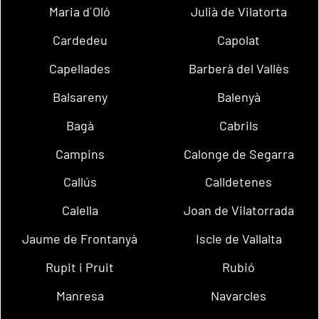
Maria d´Oló
Julià de Vilatorta
Cardedeu
Capolat
Capellades
Barberà del Vallès
Balsareny
Balenyà
Bagà
Cabrils
Campins
Calonge de Segarra
Callús
Calldetenes
Calella
Joan de Vilatorrada
Jaume de Frontanyà
Iscle de Vallalta
Rupit i Pruit
Rubió
Manresa
Navarcles